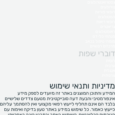
גסטרואנטרולוגים
נוירולוגים
רופאי פוריות
המטולוגים
רופאי ריאות
גריאטרים
ראומטולוגים
מנתחי כלי דם
מומחי טיפול בכאב
מרכזים רפואיים
דוברי שפות
רוסית
ערבית
אנגלית
צרפתית
מדיניות ותנאי שימוש
המידע והתוכן המוצגים באתר זה מיועדים לספק מידע
אינפורמטיבי והבעת דעה סובייקטיבית מטעם צדדים שלישיים
בלבד הם אינם תחליף לייעוץ רפואי מקצועי ואין להסתמך עליהם
כייעוץ כאמור. כל שימוש במידע באתר טעון בדיקה ואימות עם
הגורמים הרלוונטיים. השימוש באתר ובתכניו הינה באחריותו