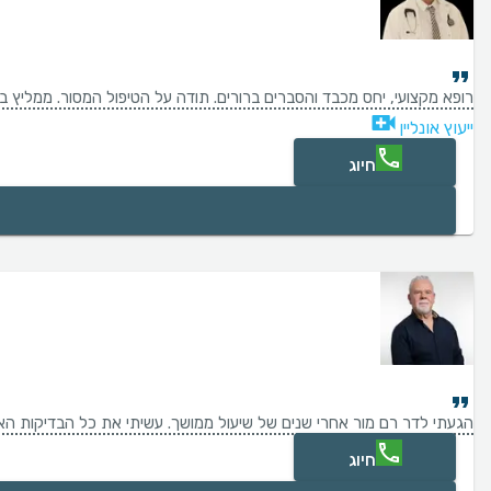
רופא מקצועי, יחס מכבד והסברים ברורים. תודה על הטיפול המסור. ממליץ בח
ייעוץ אונליין
חיוג
הגעתי לדר רם מור אחרי שנים של שיעול ממושך. עשיתי את כל הבדיקות האפשריות, ניסתי כל מיני כדורים , וטיפולים וכלום לא עזר. ה
חיוג