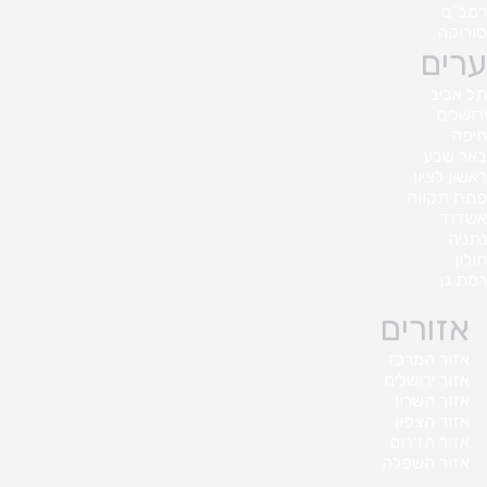
רמב"ם
סורוקה
ערים
תל אביב
ירושלים
חיפה
באר שבע
ראשון לציון
פתח תקווה
אשדוד
נתניה
חולון
רמת גן
אזורים
אזור המרכז
אזור ירושלים
אזור השרון
אזור הצפון
אזור הדרום
אזור השפלה