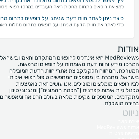
איך אפשר למצוא רופאים בתחום מחלות ריאה בקרית ביאל
למציאת רופאים בתחום מחלות ריאה העובדים במרכז רפואי מסוים
כיצד ניתן לאתר חוות דעת שניתנו על רופאים בתחום מחל
כדי לאתר את חוות הדעת שניתנו על רופאים בתחום מחלות ריאה
אודות
MedReviews היא אינדקס לרופאים המתקדם והאמין בישראל
המרכז מידע וחוות דעת מאומתות על רופאים ומרפאות.
המערכת, המהווה חלק מקבוצת אתרי חוות הדעת המובילה
בישראל, מחברת בין מטופלים המחפשים טיפול רפואי איכותי
לבין רופאים מומלצים ומובילים. אנו עושים זאת באמצעות
טכנולוגיית אימות קפדנית ("חכמת ההמונים") ומנגנוני סינון
מתקדמים, המספקים שקיפות מלאה בעולם הרפואה ומאפשרים
בחירה מושכלת.
ניווט
יצירת קשר
אודות MedReviews
מדיניות פרטיות