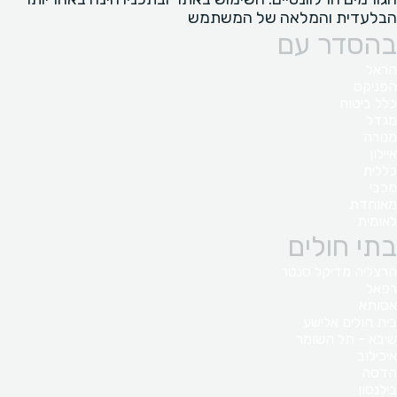
הבלעדית והמלאה של המשתמש
בהסדר עם
הראל
הפניקס
כלל ביטוח
מגדל
מנורה
איילון
כללית
מכבי
מאוחדת
לאומית
בתי חולים
הרצליה מדיקל סנטר
רפאל
אסותא
בית חולים אלישע
שיבא - תל השומר
איכילוב
הדסה
בילנסון