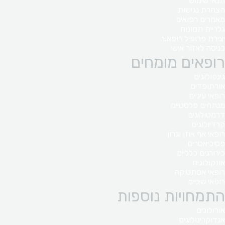
תנאי שימוש
הצהרת נגישות
מאמרים רפואים
גלריית תמונות
יצירת פרופיל רופא.ה
כניסה לאזור אישי
רופאים מומחים
גינקולוגים
אורתופדים
רופאי עיניים
מנתחים פלסטיים
דרמטולוגים
קרדיולוגים
רופאי אף אוזן וגרון
פסיכיאטרים
כירורגים כלליים
אונקולוגים
רופאי אסתטיקה
רופאי שיניים
התמחויות נוספות
אורולוגים
אנדוקרינולוגים