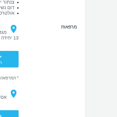
צנתור ימ
דום נשי
אולטרס
מרפאות
13 יחידה 6, באר שבע
חי
* המרפאה 
אסו