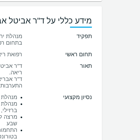
מידע כללי על ד"ר אביטל אב
תפקיד
מנהלת יח
בתחום רפו
תחום ראשי
רפואת ריא
תאור
ד"ר אביטל
ד"ר אבריא
התערבותי
נסיון מקצועי
מנהלת 
מנהלת י
ברזילי,
מרצה לס
שבע
התחמוחת
בטורונטו, ק