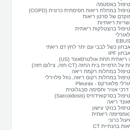
טיפול באסטמה
יפול במחלת ריאות חסימתית כרונית (COPD)
וקדם של סרטן ריאות
שריות ריאתיות
טיפול בהצטלקות ריאתית
לאורלי
אבחון כשל לבבי עם יתר לחץ דם ריאתי
חון IPF
 ריאתית תחת אולטרסאונד (US)
 הדמיית בית החזה (CT חזה, צילום חזה)
טיפול במחלות רקמת ריאה
טיפול במחלות רקום ריאה, נוזל פלוירלי
לי פלאורקס - Pleurax
רכי אוויר וחסימה סבגלוטית
ול בסרקואידוזיס (Sarcoidosis)
ונד ריאה
יפול בנזקי עישון
אמפיזמה ריאתית
עול כרוני
אות בהנחיית CT