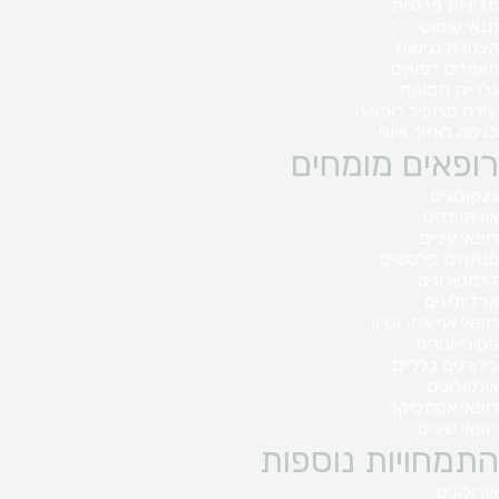
מדיניות פרטיות
תנאי שימוש
הצהרת נגישות
מאמרים רפואים
גלריית תמונות
יצירת פרופיל רופא.ה
כניסה לאזור אישי
רופאים מומחים
גינקולוגים
אורתופדים
רופאי עיניים
מנתחים פלסטיים
דרמטולוגים
קרדיולוגים
רופאי אף אוזן וגרון
פסיכיאטרים
כירורגים כלליים
אונקולוגים
רופאי אסתטיקה
רופאי שיניים
התמחויות נוספות
אורולוגים