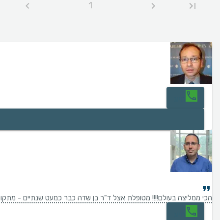
1
חיוג
הכי ממליצה בעולם!!!! מטופלת אצל ד"ר בן שדה כבר כמעט שנתיים - מתקופה
חיוג