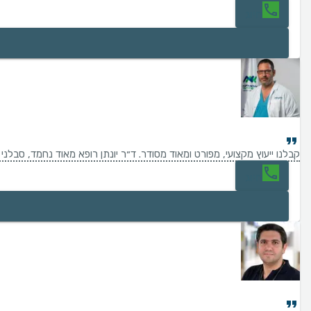
חיוג
קבלנו ייעוץ מקצועי, מפורט ומאוד מסודר. ד״ר יונתן רופא מאוד נחמד, סבלנ
חיוג