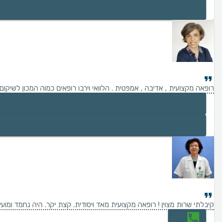
רופאה מקצועית , אדיבה , אמפטית . הלוואי וירבו רופאים כמוה המכון לשיק
קיבלתי שרות מצוין ! רופאה מקצועית מאד ויסודית. קצת יקר. היה נחמד ומו
חיוג