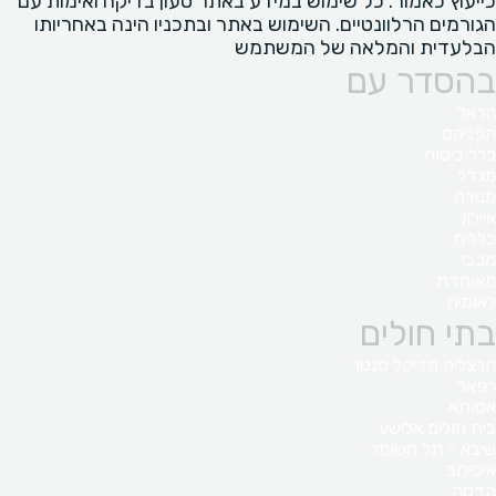
כייעוץ כאמור. כל שימוש במידע באתר טעון בדיקה ואימות עם
הגורמים הרלוונטיים. השימוש באתר ובתכניו הינה באחריותו
הבלעדית והמלאה של המשתמש
בהסדר עם
הראל
הפניקס
כלל ביטוח
מגדל
מנורה
איילון
כללית
מכבי
מאוחדת
לאומית
בתי חולים
הרצליה מדיקל סנטר
רפאל
אסותא
בית חולים אלישע
שיבא - תל השומר
איכילוב
הדסה