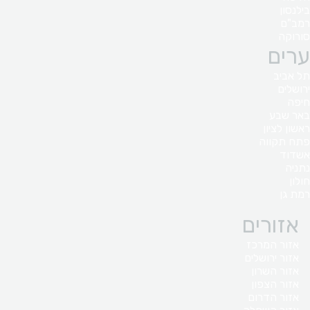
בילנסון
רמב"ם
סורוקה
ערים
תל אביב
ירושלים
חיפה
באר שבע
ראשון לציון
פתח תקווה
אשדוד
נתניה
חולון
רמת גן
אזורים
אזור המרכז
אזור ירושלים
אזור השרון
אזור הצפון
אזור הדרום