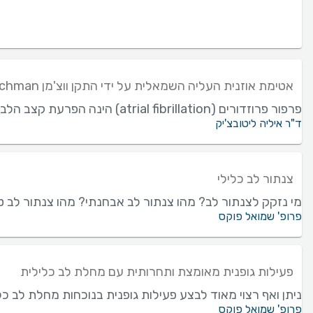
אטימת אוזנית העליה השמאלית על ידי התקן ווצ'מן Watchman למניעת שבץ מוחי
פרפור פרוזדורים (atrial fibrillation) הינה הפרעת קצב הלב הנפוצה ביותר, ואחת ממחלות הלב השכיחות בגיל המבוגר.מצב זה, בו נחלש מנגנון הקיצוב הטבעי של הלב...
ד"ר איליה ליטובצ'יק
צנתור לב כלילי
מי נזקק לצנתור לב? מהו צנתור לב אבחנתי? מהו צנתור לב
פרופ' שמואל פוקס
פעילות גופנית מאומצת ותחרותית עם מחלת לב כלילית
ניתן ואף רצוי מאוד לבצע פעילות גופנית בנוכחות מחלת לב 
פרופ' שמואל פוקס