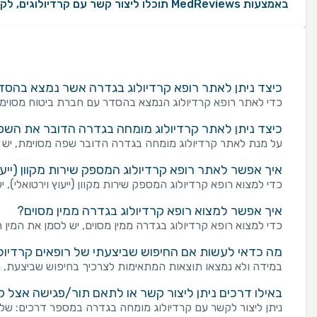
באמצעות MedReviews תוכלו ליצור קשר עם קרדיולוגים, לקבוע תור ולקבל מידע על הניסיון המקצועי שלהם. במידה והינכם מעוניינים לאתר רופא קרדיולוג או רופאה קרדיולוגית מומלצים לפי העדפות ספציפיות, ניתן למקד את החיפוש לפי אזורים בארץ, שפת נותן השירות, מין הרופא או הרופאה, קופות חולים או חברת ביטוח שעמם הרופא או הרופאה בהסדר, בתי חולים שבהם הרופא או הרופאה עובדים ועוד.
כיצד ניתן לאתר רופא קרדיולוג בגדרה אשר נמצא בהסד
כדי לאתר רופא קרדיולוג הנמצא בהסדר עם חברת ביטוח מסוימת
כיצד ניתן לאתר קרדיולוג מומחה בגדרה הדובר את השפ
על מנת לאתר קרדיולוג מומחה בגדרה הדובר שפה מסוימת, יש ל
איך אפשר לאתר רופא קרדיולוג המספק שירות מקוון (ייעוץ
כדי למצוא רופא קרדיולוג המספק שירות מקוון (ייעוץ וירטואלי), י
איך אפשר למצוא רופא קרדיולוג בגדרה ממין מסוים?
כדי למצוא רופא קרדיולוג בגדרה ממין מסוים, יש לסמן את המין ה
מה כדאי לעשות אם החיפוש שביצעתי של רופאים קרדיולו
במידה ולא נמצאו תוצאות המתאימות לצרכיך בחיפוש שביצעת, מו
באילו דרכים ניתן ליצור קשר או לתאם תור/פגישה אצל 
ניתן ליצור לקשר עם קרדיולוג מומחה בגדרה במספר דרכים: שליחת פנייה מכוונת באמצעות טופס "צור קשר" בעמוד 