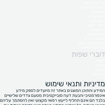
אנדוקרינולוגים
גסטרואנטרולוגים
נוירולוגים
רופאי פוריות
המטולוגים
רופאי ריאות
גריאטרים
ראומטולוגים
מנתחי כלי דם
מומחי טיפול בכאב
מרכזים רפואיים
דוברי שפות
רוסית
ערבית
אנגלית
צרפתית
מדיניות ותנאי שימוש
המידע והתוכן המוצגים באתר זה מיועדים לספק מידע
אינפורמטיבי והבעת דעה סובייקטיבית מטעם צדדים שלישיים
בלבד הם אינם תחליף לייעוץ רפואי מקצועי ואין להסתמך עליהם