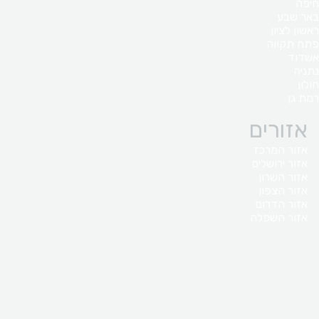
חיפה
באר שבע
ראשון לציון
פתח תקווה
אשדוד
נתניה
חולון
רמת גן
אזורים
אזור המרכז
אזור ירושלים
אזור השרון
אזור הצפון
אזור הדרום
אזור השפלה