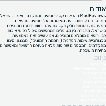
אודות
MedReviews היא אינדקס לרופאים המתקדם והאמין בישראל
המרכז מידע וחוות דעת מאומתות על רופאים ומרפאות.
המערכת, המהווה חלק מקבוצת אתרי חוות הדעת המובילה
בישראל, מחברת בין מטופלים המחפשים טיפול רפואי איכותי
לבין רופאים מומלצים ומובילים. אנו עושים זאת באמצעות
טכנולוגיית אימות קפדנית ("חכמת ההמונים") ומנגנוני סינון
מתקדמים, המספקים שקיפות מלאה בעולם הרפואה ומאפשרים
בחירה מושכלת.
ניווט
יצירת קשר
אודות MedReviews
מדיניות פרטיות
תנאי שימוש
הצהרת נגישות
מאמרים רפואים
גלריית תמונות
יצירת פרופיל רופא.ה
כניסה לאזור אישי