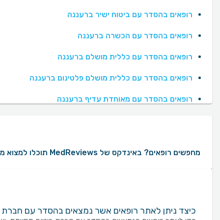
רופאים בהסדר עם ביטוח ישיר ברעננה
רופאים בהסדר עם הכשרה ברעננה
רופאים בהסדר עם כללית מושלם ברעננה
רופאים בהסדר עם כללית מושלם פלטינום ברעננה
רופאים בהסדר עם מאוחדת עדיף ברעננה
מחפשים רופאים? באינדקס של MedReviews תוכלו למצוא מגוון רחב של רופאים עם עשרות ומאות חוות דעת ממטופלים אמיתיים. באמצעות MedReviews תוכלו ליצור קשר עם רופאים, לקבוע תור ולקבל מידע על הניסיון המקצועי שלהם. במידה והינכם מעוניינים לאתר רופאים לפי העדפות ספציפיות, ניתן למקד את החיפוש לפי אזורים בארץ, שפת נותן השירות, מין הרופא או הרופאה, קופות חולים או חברת ביטוח שעמם הרופא או הרופאה בהסדר, בתי חולים שבהם הרופא או הרופאה עובדים ועוד.
כיצד ניתן לאתר רופאים אשר נמצאים בהסדר עם חברת ב