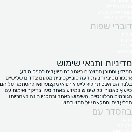
ראומטולוגים
מנתחי כלי דם
מומחי טיפול בכאב
מרכזים רפואיים
דוברי שפות
רוסית
ערבית
אנגלית
צרפתית
מדיניות ותנאי שימוש
המידע והתוכן המוצגים באתר זה מיועדים לספק מידע
אינפורמטיבי והבעת דעה סובייקטיבית מטעם צדדים שלישיים
בלבד הם אינם תחליף לייעוץ רפואי מקצועי ואין להסתמך עליהם
כייעוץ כאמור. כל שימוש במידע באתר טעון בדיקה ואימות עם
הגורמים הרלוונטיים. השימוש באתר ובתכניו הינה באחריותו
הבלעדית והמלאה של המשתמש
בהסדר עם
הראל
הפניקס
כלל ביטוח