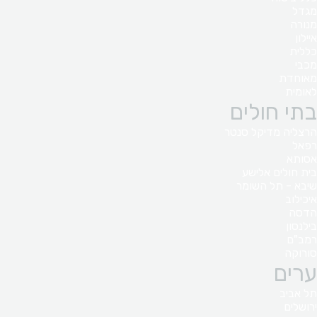
מגדל
מנורה
איילון
כללית
מכבי
מאוחדת
לאומית
בתי חולים
הרצליה מדיקל סנטר
רפאל
אסותא
בית חולים אלישע
שיבא - תל השומר
איכילוב
הדסה
בילנסון
רמב"ם
סורוקה
ערים
תל אביב
ירושלים