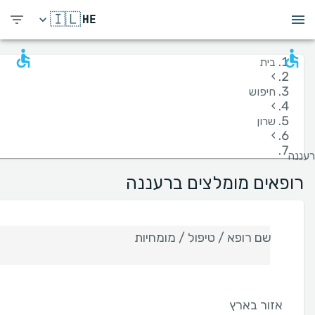
🇮🇱
HE
בית
›
חיפוש
›
שרון
›
רעננה
רופאים מומלצים ברעננה
שם רופא / טיפול / מומחיות
אזור בארץ