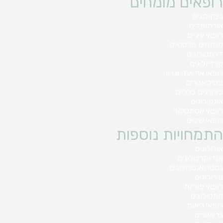
רופאים מומחים
גינקולוגים
אורתופדים
רופאי עיניים
מנתחים פלסטיים
דרמטולוגים
קרדיולוגים
רופאי אף אוזן וגרון
פסיכיאטרים
כירורגים כלליים
אונקולוגים
רופאי אסתטיקה
רופאי שיניים
התמחויות נוספות
אורולוגים
אנדוקרינולוגים
גסטרואנטרולוגים
נוירולוגים
רופאי פוריות
המטולוגים
רופאי ריאות
גריאטרים