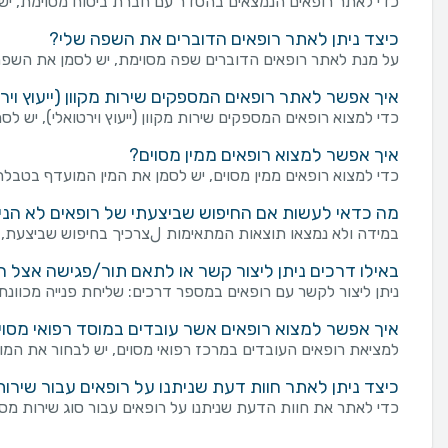
כדי לאתר רופאים הנמצאים בהסדר עם חברת ביטוח מסוימת, יש 
כיצד ניתן לאתר רופאים הדוברים את השפה שלי?
על מנת לאתר רופאים הדוברים שפה מסוימת, יש לסמן את השפה 
איך אפשר לאתר רופאים המספקים שירות מקוון (ייעוץ ויר
כדי למצוא רופאים המספקים שירות מקוון (ייעוץ וירטואלי), יש לסמ
איך אפשר למצוא רופאים ממין מסוים?
כדי למצוא רופאים ממין מסוים, יש לסמן את המין המועדף בטבלת "
מה כדאי לעשות אם החיפוש שביצעתי של רופאים לא הניב
במידה ולא נמצאו תוצאות המתאימות لצרכיך בחיפוש שביצעת, מו
באילו דרכים ניתן ליצור קשר או לתאם תור/פגישה אצל ר
ניתן ליצור לקשר עם רופאים במספר דרכים: שליחת פנייה מכוונת באמצעות טופס "צור קשר" בעמוד של רופאים. פנייה באמ
איך אפשר למצוא רופאים אשר עובדים במוסד רפואי מסוי
למציאת רופאים העובדים במרכז רפואי מסוים, יש לבחור את המוס
כיצד ניתן לאתר חוות דעת שניתנו על רופאים עבור שירות
כדי לאתר את חוות הדעת שניתנו על רופאים עבור סוג שירות מס