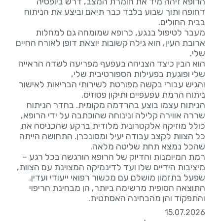
הרופא זיהה מיד את חומרת המצב, דרש ביופסיה
דחופה ותוך שבוע בלבד כבר תיאם וביצע את הניתוח
מעבר לטיפול בנגע, כרופא שמומחה גם למחלות
ארובת העין, הוא גילה קשובות יוצאת דופן לאורח החיים
הוא הבין כיצד הצניחה בעפעף מפריעה לשדה הראייה
והגיש עבורי בקשה מפורטת לשירותי הבריאות לאישור
הניתוח עצמו בוצע בהרדמה מקומית. בחדר הניתוח
שררה אווירה קלילה ונינוחה שהוכתבה על ידי הרופא,
כולל מוזיקה אלקטרונית מלודית ברקע שהכניסה את
כל הצוות לקצב עבודה יעיל ומסונכרן. התחושה הייתה
רמת המיומנות והדיוק של הרופא הורגשה בכל רגע –
מיציבות הידיים שלו ועד לדינמיקה המצוינת עם הצוות,
שפעל בתזמון מושלם עם מכשור רפואי ייעודי ועדין.
התוצאה הסופית מרשימה ביותר, הן מבחינת הריפוי
והתפקוד והן מהבחינה האסתטית.
15.07.2026