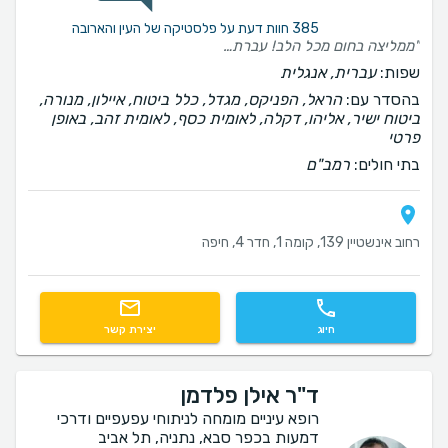
385 חוות דעת על פלסטיקה של העין והארובה
​"ממליצה בחום מכל הלב! עברתי אצל הרופא דוקטור ניר זיידר ניתוח הרמת עפעפיים, והחוויה הייתה פשוט מעולה. מעבר למקצועיות הבלתי מתפשרת, קיבלתי יחס חם, סבלני ואכפתי לאורך כל הדרך. הרגשתי בידיים הבטוחות והטובות ביותר. תודה רבה!"
שפות:
עברית, אנגלית
בהסדר עם:
הראל, הפניקס, מגדל, כלל ביטוח, איילון, מנורה,
ביטוח ישיר, אליהו, דקלה, לאומית כסף, לאומית זהב, באופן
פרטי
בתי חולים:
רמב"ם
רחוב אינשטיין 139, קומה 1, חדר 4, חיפה
חיוג
יצירת קשר
ד"ר אילן פלדמן
רופא עיניים מומחה לניתוחי עפעפיים ודרכי
דמעות בכפר סבא, נתניה, תל אביב