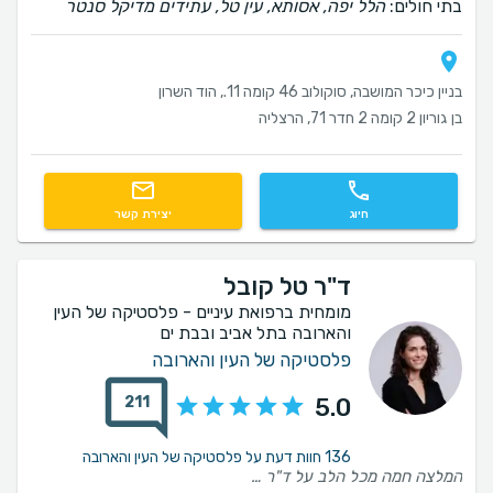
בתי חולים:
הלל יפה, אסותא, עין טל, עתידים מדיקל סנטר
בניין כיכר המושבה, סוקולוב 46 קומה 11., הוד השרון
בן גוריון 2 קומה 2 חדר 71, הרצליה
חיוג
יצירת קשר
ד"ר טל קובל
מומחית ברפואת עיניים - פלסטיקה של העין
והארובה בתל אביב ובבת ים
פלסטיקה של העין והארובה
211
5.0
136 חוות דעת על פלסטיקה של העין והארובה
המלצה חמה מכל הלב על ד"ר טל קובל ומזכירתה ברצוני להביע את הערכתי העמוקה ותודתי הכנה לד"ר טל קובל על הטיפול המסור והמקצועי שקיבלתי ממנה בעת שעברתי ניתוח עפעפיים. מהפגישה הראשונה ועד לסיום תהליך ההחלמה, ד"ר קובל הפגינה מקצועיות ברמה הגבוהה ביותר, לצד יחס אנושי, חם ונעים שהעניק לי ביטחון רב לאורך כל הדרך. היא הסבירה בסבלנות ובפירוט את שלבי ההליך, ענתה על כל שאלה והשרתה אווירה רגועה ונינוחה. חלק בלתי נפרד מהחוויה הנהדרת הזו היה השירות של המרפאה: המזכירה של ד"ר קובל הייתה נגישה באופן יוצא מן הכלל, ענתה לכל פנייה ובקשה שלי במהירות, בסבלנות ובחביבות כובשת. שירות לקוחות ומענה אנושי ברמה כזו הם עניין נדיר, והתחושה שיש על מי לסמוך בכל רגע נתון הייתה שווה הכל. הניתוח עבר בהצלחה רבה, והתוצאה פשוט נפלאה – גם מהבחינה הרפואית וגם מהבחינה האסתטית. הראייה וההרגשה הכללית השתפרו מאוד, והעבודה הנקייה והמדויקת ניכרת בכל פרט. אני ממליצה על ד"ר קובל ומזכירתה בחום ובאופן נחרץ לכל מי שמחפש/ת רופאת עיניים ומומחית לניתוחי עפעפיים שהיא לא רק אשת מקצוע משכמה ומעלה, אלא מעטפת שלמה של אנושיות, אכפתיות ומקצועיות. תודה רבה על הכל! בלה עברון