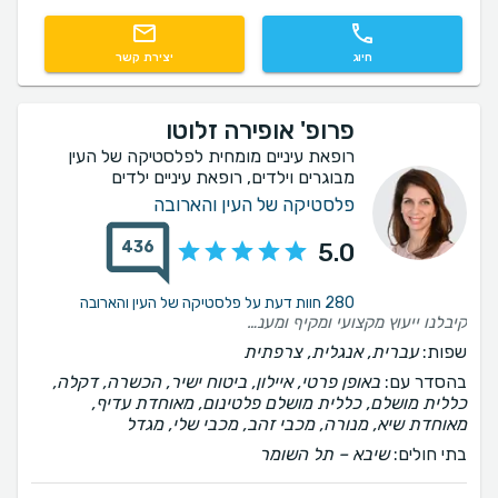
חיוג
יצירת קשר
פרופ' אופירה זלוטו
רופאת עיניים מומחית לפלסטיקה של העין
מבוגרים וילדים, רופאת עיניים ילדים
פלסטיקה של העין והארובה
436
5.0
280 חוות דעת על פלסטיקה של העין והארובה
קיבלנו ייעוץ מקצועי ומקיף ומענה על כל השאלות שלנו. פרופ' זלוטו נעימה ומלאת סבלנות.
שפות:
עברית, אנגלית, צרפתית
בהסדר עם:
באופן פרטי, איילון, ביטוח ישיר, הכשרה, דקלה,
כללית מושלם, כללית מושלם פלטינום, מאוחדת עדיף,
מאוחדת שיא, מנורה, מכבי זהב, מכבי שלי, מגדל
בתי חולים:
שיבא – תל השומר