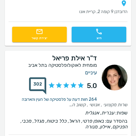
הדובדבן 9 קומה 2, קריית אונו
חיוג
יצירת קשר
ד"ר אילת פריאל
מומחית לאוקולופלסטיקה בתל אביב
עיניים
302
5.0
264 חוות דעת על פלסטיקה של העין והארובה
שרות מקצועי , אנושי , קשוב התוצאה מדהימה
שפות:
עברית, אנגלית
בהסדר עם:
באופן פרטי, הראל, כלל ביטוח, מגדל, מכבי,
הפניקס, איילון, מנורה