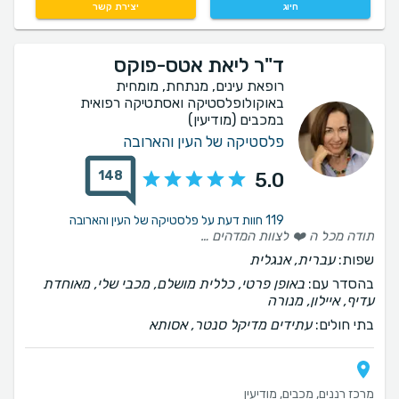
חיוג
יצירת קשר
ד"ר ליאת אטס-פוקס
רופאת עינים, מנתחת, מומחית
באוקולופלסטיקה ואסתטיקה רפואית
במכבים (מודיעין)
פלסטיקה של העין והארובה
148
5.0
119 חוות דעת על פלסטיקה של העין והארובה
תודה מכל ה ❤️ לצוות המדהים על היחס החם. האיכפתיות והמקצועיות לאורך כל הדרך. תודה מיוחדת לד״ר ליאת הנפלאה. על עבודתה המיקצועית. הדיוק. והמסירות. אני שמחה מאוד על הבחירה. על התוצאה. וממליצה בחום. ישר כוח צוות נפלא🌺
שפות:
עברית, אנגלית
בהסדר עם:
באופן פרטי, כללית מושלם, מכבי שלי, מאוחדת
עדיף, איילון, מנורה
בתי חולים:
עתידים מדיקל סנטר, אסותא
מרכז רננים, מכבים, מודיעין