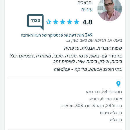
והרצליה
עיניים
1120
4.8
349 חוות דעת על פלסטיקה של העין והארובה
באתי אל הרופא עם כאב בעין וקושי בפתיחה . הוא נתן לי הסבר וטיפות אבל לא בדק אותי בכלל. לא הסתכל על העיניים אלא פשוט שלח אותי לדרכי . זה היה מאכזב, לדעתי רופא מחויב בבדיקה מינימלית לפחות.
שפות:
עברית, אנגלית, צרפתית
בהסדר עם:
באופן פרטי, מנורה, מכבי, מאוחדת, הפניקס, כלל
ביטוח, איילון, ביטוח ישיר, לאומית זהב
בתי חולים:
אסותא, ‫מדיקה - medica
רוטשילד 54, כפר סבא
אמנון ותמר 6, נתניה
הברזל 28, קומה 3, חדר 303, תל אביב
הרצליה פיתוח
הרצליה