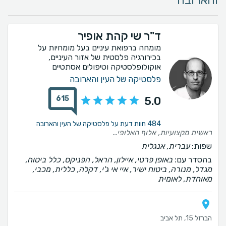
והארובה
ד"ר שי קהת אופיר
מומחה ברפואת עיניים בעל מומחיות על
בכירורגיה פלסטית של אזור העיניים,
אוקולופלסטיקה וטיפולים אסתטיים
פלסטיקה של העין והארובה
615
5.0
484 חוות דעת על פלסטיקה של העין והארובה
ראשית מקצועיות, אלוף האלופים , יחס אדיב חם ואכפתי לאורך כל התהליך, בשיחת הייעוץ הסבר מעמיק, בהחלמה תקשורת שוטפת, במהלך הניתוח צוות עוטף ומכיל תודה לכולם אמליץ בחום….😍
שפות:
עברית, אנגלית
בהסדר עם:
באופן פרטי, איילון, הראל, הפניקס, כלל ביטוח,
מגדל, מנורה, ביטוח ישיר, איי אי ג'י, דקלה, כללית, מכבי,
מאוחדת, לאומית
הברזל 15, תל אביב