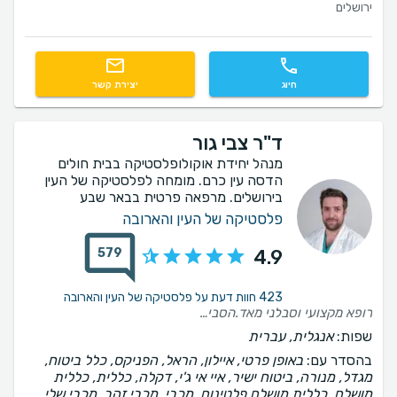
ירושלים
חיוג
יצירת קשר
ד"ר צבי גור
מנהל יחידת אוקולופלסטיקה בבית חולים
הדסה עין כרם. מומחה לפלסטיקה של העין
בירושלים. מרפאה פרטית בבאר שבע
פלסטיקה של העין והארובה
579
4.9
423 חוות דעת על פלסטיקה של העין והארובה
רופא מקצועי וסבלני מאד.הסביר את ההליך הרפואי בפירוט רב.
שפות:
אנגלית, עברית
בהסדר עם:
באופן פרטי, איילון, הראל, הפניקס, כלל ביטוח,
מגדל, מנורה, ביטוח ישיר, איי אי ג'י, דקלה, כללית, כללית
מושלם, כללית מושלם פלטינום, מכבי, מכבי זהב, מכבי שלי,