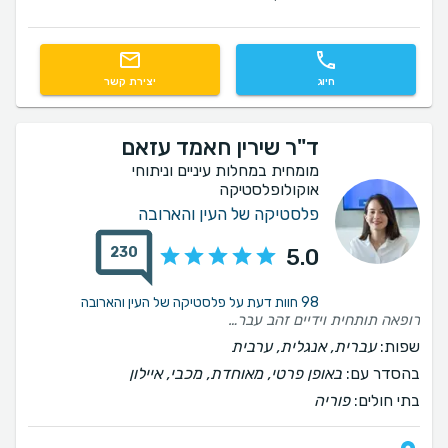
חיוג
יצירת קשר
ד"ר שירין חאמד עזאם
מומחית במחלות עיניים וניתוחי
אוקולופלסטיקה
פלסטיקה של העין והארובה
230
5.0
98 חוות דעת על פלסטיקה של העין והארובה
רופאה תותחית וידיים זהב עברתי ניתוח הסרת שומן עפעפיים תחתונים ועליונים אצל דר שירין היקרה והיום כשאני 3 חודשים אחרי אני יכולה לומר בוודאות שהתוצאה מדהימה אני סופר מרוצה לכל אורך התהליך הרגשתי שאני בידיים בטוחות ומסורות המקצועיות של דר שירין היא ברמה הגבוהה ביותר ויחס פשוט יוצא מן הכלל ממליצה עליה בעיניים עצומות
שפות:
עברית, אנגלית, ערבית
בהסדר עם:
באופן פרטי, מאוחדת, מכבי, איילון
בתי חולים:
פוריה