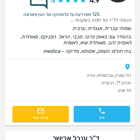
4.9
125 חוות דעת על פלסטיקה של העין והארובה
הגעתי לד”ר נור חטיב בעקבות בצקות מתחת לעיניים, ואין ספק שזו הייתה הבחירה הנכונה. ד”ר נור חטיב הוא רופא מקצועי, יסודי, סבלני ונעים הליכות. לאורך כל הדרך הוא הקדיש זמן להסביר לי כל שלב, ענה על כל שאלה בסבלנות ובמקצועיות, והיה זמין עבורי גם לאחר הניתוח, מה שנתן לי תחושת ביטחון ורוגע. מעבר ליחס האישי והאכפתי, הוא גם מביא תוצאות מצוינות, וניתן לראות את המקצועיות והדיוק שלו בעבודה. הרגשתי שאני בידיים טובות ושבאמת חשוב לו להגיע לתוצאה הטובה ביותר עבור המטופלים שלו. ממליצה עליו מכל הלב לכל מי שמחפש רופא מקצועי, אמין, קשוב ואכפתי.
שפות:
עברית, אנגלית, ערבית
בהסדר עם:
באופן פרטי, מכבי, הראל, הפניקס, מאוחדת,
לאומית זהב, מאוחדת שיא, לאומית
בתי חולים:
העמק, אסותא, ‫מדיקה - medica
רח' טארק עבדואלחי, טירה
הנדיב 71, הרצליה
תל אביב
חיוג
יצירת קשר
ד"ר ענבל אבישר