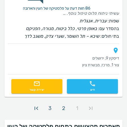
86 חוות דעת על פלסטיקה של העין והארובה
עשיתי ניתוח פלוס טיפול נוסף. מאוד מרוצה מהיחס ומקצועיות. ממליץ מאוד על הרופאה
שפות:
עברית, אנגלית
בהסדר עם:
באופן פרטי, כלל ביטוח, מנורה, הפניקס
בתי חולים:
שיבא – תל השומר, שערי צדק, משגב לדך
דיסקין 9, ירושלים
צור 1, מרכז, מבשרת ציון
חיוג
יצירת קשר
3
2
1
מאמרים מקצועיים בתחום פלסטיקה של העין