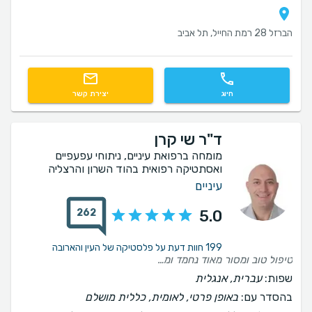
הברזל 28 רמת החייל, תל אביב
חיוג
יצירת קשר
ד"ר שי קרן
מומחה ברפואת עיניים, ניתוחי עפעפיים
ואסתטיקה רפואית בהוד השרון והרצליה
עיניים
262
5.0
199 חוות דעת על פלסטיקה של העין והארובה
טיפול טוב ומסור מאוד נחמד ומסביר אמליץ עליו בחום
שפות:
עברית, אנגלית
בהסדר עם:
באופן פרטי, לאומית, כללית מושלם