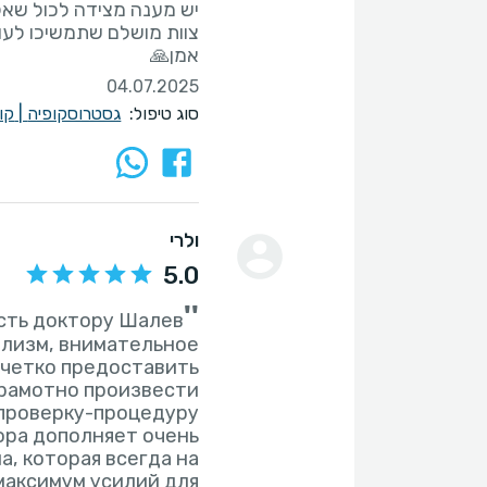
אמן🙏
04.07.2025
סוג טיפול:
גסטרוסקופיה
|
קו
ולרי
5.0
''
сть доктору Шалев
ализм, внимательное
 четко предоставить
рамотно произвести
ора дополняет очень
а, которая всегда на
 максимум усилий для