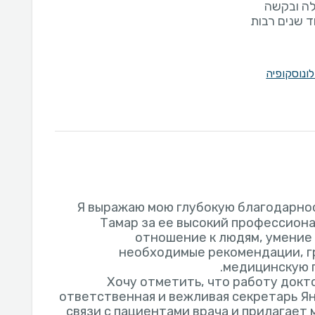
לונוסקופיה
Я выражаю мою глубокую благодарно
Тамар за ее высокий профессион
отношение к людям, умение
необходимые рекомендации, г
Хочу отметить, что работу докт
ответственная и вежливая секретарь Ян
связи с пациентами врача и прилагает