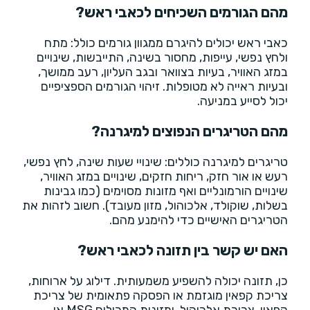
מהם הגורמים השכיחים לכאבי ראש?
כאבי ראש יכולים להיגרם ממגוון גורמים כולל: מתח
ולחץ נפשי, עייפות, מחסור בשינה, התייבשות, שינויים
במזג האוויר, בעיות בצוואר ובגב העליון, רעב ממושך,
ובעיות ראייה לא מטופלות. זיהוי הגורמים הספציפיים
יכול לסייע במניעה.
מהם הטריגרים הנפוצים למיגרנה?
טריגרים למיגרנה כוללים: שינויי שעות שינה, לחץ נפשי,
רעש או אור חזק, ריחות חזקים, שינויים במזג האוויר,
שינויים הורמונליים ואף מזונות מסוימים (כמו גבינות
בשלות, שוקולד, אלכוהול, מזון מעובד). חשוב לזהות את
הטריגרים האישיים כדי להימנע מהם.
האם יש קשר בין תזונה לכאבי ראש?
כן, תזונה יכולה להשפיע משמעותית. דילוג על ארוחות,
צריכת קפאין מוגזמת או הפסקה פתאומית של צריכת
קפאין, צריכת אלכוהול, ומזונות המכילים MSG או