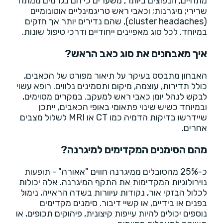
מתחיים, הנפוצים ביותר, משערים כי הם נגרמים ממתח
שרירי; מיגרנות; וכאבי ראש טריגמינליים אוטונומיים
(cluster headaches), שהם נדירים יותר אך חזקים
במיוחד. לכל סוג מאפיינים ייחודיים ודרכי טיפול שונות.
איך מאבחנים את סוג כאב הראש?
האבחון מתבסס בעיקר על תיאור מפורט של הכאבים,
כולל תדירות, עוצמה, מיקום ותסמינים נלווים. רופא עשוי
לבקש לנהל יומן כאבי ראש למעקב. במקרים מסוימים,
ובמיוחד כשיש שינוי פתאומי באופי הכאבים, ייתכן
שיידרשו בדיקות הדמיה כמו CT או MRI לשלול מצבים
אחרים.
מהם הסימנים המקדימים למיגרנה?
כ-25% מהסובלים ממיגרנה חווים "אאורה" - תופעות
נוירולוגיות המקדימות את התקף המיגרנה. אלה יכולות
לכלול הבזקי אור, נקודות עיוורות בשדה הראייה, נימול
בפנים או בידיים, או קשיי דיבור. סימנים מקדימים
נוספים יכולים להיות עייפות קיצונית, פיהוקים תכופים, או