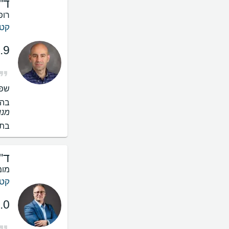
ד"
רופ
קטר
.9
שפו
בהס
מנו
בתי
ד"
מומ
קטר
.0