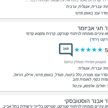
דר קורנליוס נאסר ניתח את עין שמאל הצלחה רבה. רופא מעולה מקצועי סבלני עונה על שאלות בקיצור סופר מקצוען.
ת:
עברית, אנגלית, ערבית
דר עם:
באופן פרטי
ר חגי אביזמר
א עיניים מומחה לניתוחי קטרקט, קרנית ומקטע קדמי
קט (ירוד)
349
5
מקצוען אמיתי! מומלץ בחום!
ת:
עברית, אנגלית
דר עם:
מנורה, כלל ביטוח, מגדל, באופן פרטי, איילון, הראל,
מית כסף, לאומית זהב
 חולים:
וולפסון, עין טל
ר אבנר הוסטובסקי
א עיניים מומחה לניתוחי קטרקט, קטרקט בלייזר ורשתית בתל אביב,