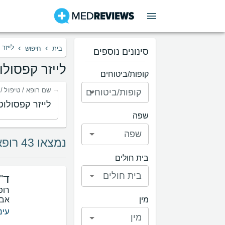
›
›
לייזר
בית
חיפוש
סינונים נוספים
לייזר קפסולו
קופות/ביטוחים
שם רופא / טיפול /
קופות/ביטוחים
שפה
שפה
נמצאו 43 רופאים בתחום לייזר קפסולוטומיה
בית חולים
בית חולים
ד"
רופ
אבי
מין
עינ
מין