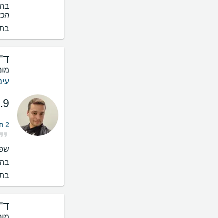
בהס
הכשרה, בא
בתי
ד"
מומ
עינ
.9
2 חוות דעת על לייזר קפסולוטומיה
שפו
בהס
בתי
ד"
מומ