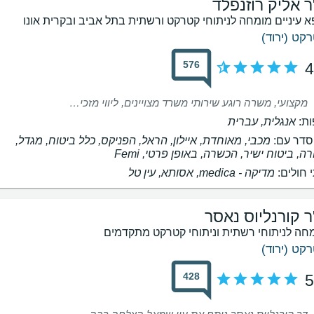
ר אליק רוזנפלד
א עיניים מומחה לניתוחי קטרקט ורשתית בתל אביב ובקרית אונו
קט (ירוד)
576
4
מקצועי, משרה רוגע שירותי משרד מצויינים, ליווי מזכירות ברמה גבוהה. מענה לכל עננין
ת:
אנגלית, עברית
דר עם:
מכבי, מאוחדת, איילון, הראל, הפניקס, כלל ביטוח, מגדל,
רה, ביטוח ישיר, הכשרה, באופן פרטי, Femi
 חולים:
‫מדיקה - medica, אסותא, עין טל
ר קורנליוס נאסר
חה לניתוחי רשתית וניתוחי קטרקט מתקדמים
קט (ירוד)
428
5