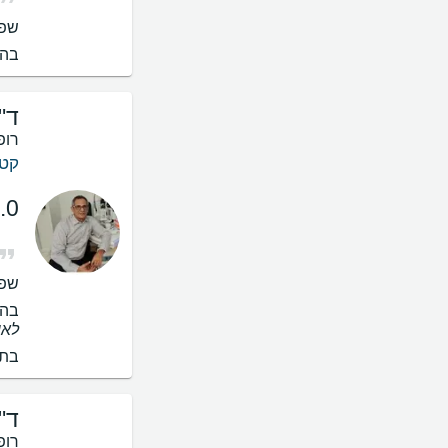
שפו
בהס
ד"
רופ
קטר
.0
שפו
בהס
לאו
בתי
ד"
רופ