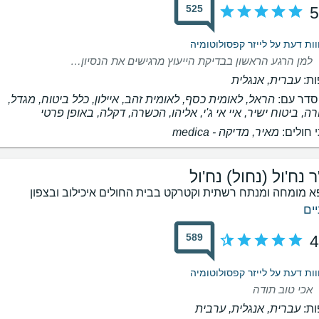
525
5
למן הרגע הראשון בבדיקת הייעוץ מרגישים את הנסיון והידע ותחושת הבטחון מרגיעה מאד. ממליצה בחום.
ת:
עברית, אנגלית
דר עם:
הראל, לאומית כסף, לאומית זהב, איילון, כלל ביטוח, מגדל,
רה, ביטוח ישיר, איי אי ג'י, אליהו, הכשרה, דקלה, באופן פרטי
 חולים:
מאיר, ‫מדיקה - medica
 נח'ול (נחול) נח'ול
א מומחה ומנתח רשתית וקטרקט בבית החולים איכילוב ובצפון
יים
589
4
אכי טוב תודה
ת:
עברית, אנגלית, ערבית