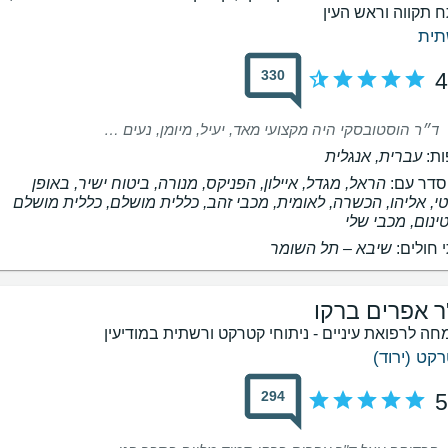
 תקווה וראש העין
תית
330
4
ד״ר הוסטובסקי היה מקצועי מאד, יעיל, מיומן, נעים הליכות וביצע את הבדיקה בצורה מקיפה וטובה לטעמי.
ת:
עברית, אנגלית
דר עם:
הראל, מגדל, איילון, הפניקס, מנורה, ביטוח ישיר, באופן
י, אליהו, הכשרה, לאומית, מכבי זהב, כללית מושלם, כללית מושלם
ינום, מכבי שלי
 חולים:
שיבא – תל השומר
ר אפרים ברקו
חה לרפואת עיניים - ניתוחי קטרקט ורשתית במודיעין
קט (ירוד)
294
5