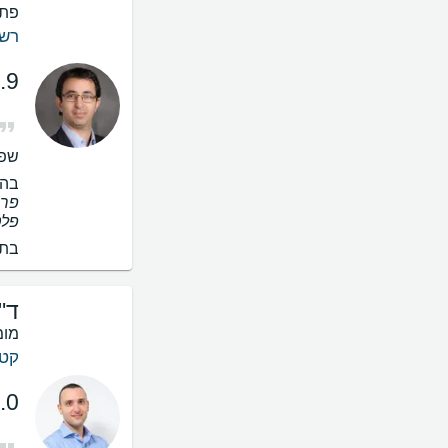
פתח
רש
.9
שפו
בהס
פרט
פלט
בתי
ד"
מומ
קטר
.0