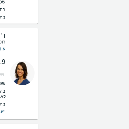
שפו
בהס
בתי
ד"
רופ
עינ
.9
שפו
בהס
לאו
בתי
ייעו