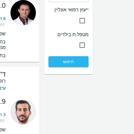
.0
ייעוץ רפואי אונליין
8 חוות דעת על לייזר קפסולוטומיה
שפו
מטפל.ת בילדים
בהס
מנו
בתי
חיפוש
ד"ר
רופ
עינ
.9
3 חוות דעת על לייזר קפסולוטומיה
שפו