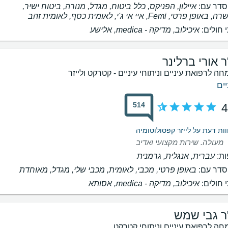
דר עם:
איילון, הפניקס, כלל ביטוח, מגדל, מנורה, ביטוח ישיר,
ופן פרטי, Femi, איי אי ג'י, לאומית כסף, לאומית זהב
 חולים:
איכילוב, ‫מדיקה - medica, אלישע
ר אורי ברלינר
חה לרפואת עיניים וניתוחי עיניים - קטרקט ולייזר
יים
514
4
מעולה. שירות מקצועי ואדיב
ת:
עברית, אנגלית, גרמנית
דר עם:
באופן פרטי, מכבי, לאומית, מכבי שלי, מגדל, מאוחדת
 חולים:
איכילוב, ‫מדיקה - medica, אסותא
ר גבי שמש
חה לרפואת עיניים וניתוחי קטרקט