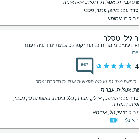
ת:
עברית, אנגלית, רוסית, אוקראינית
דר עם:
באופן פרטי, מכבי
 חולים:
אסותא
ר גילי טסלר
את עיניים מומחית בניתוחי קטרקט גבעתיים נתניה רעננה
יים
667
4
רופאה מצויינת נעימה מקצועית אנושית מדברת ומסבירה בגובה העיניים בקיצור מעולה
ת:
אנגלית, עברית
דר עם:
הפניקס, איילון, מנורה, כלל ביטוח, באופן פרטי, מכבי,
מית, הכשרה
 חולים:
עין טל, אסותא
ץ אונליין