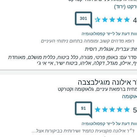
קט (ירוד)
301
4
רופא מדהים קשוב ומומחה בתחום ניתוחי העיניים
ת:
עברית, אנגלית, רוסית
דר עם:
באופן פרטי, מנורה, כלל ביטוח, כללית מושלם, מאוחדת
, איילון, מגדל, דקלה, אליהו, ביטוח ישיר, איי אי ג'י
ר אילונה מוגילבצבה
חית ברפואת עיניים, גלאוקומה וקטרקט
וקומה
91
5
ד״ר אילונה מקצועית כתמיד ושירותית בביקורות אצלה תמיד מרגישים שנמצאים בידיים טובות יישר כוח