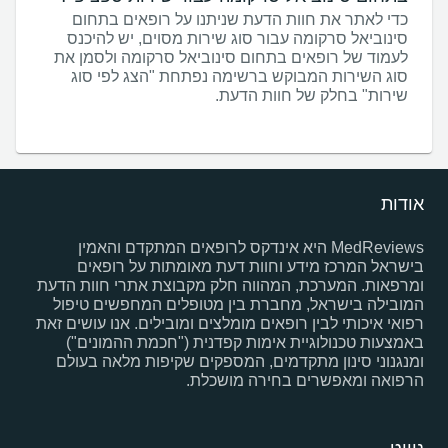
כדי לאתר את חוות הדעת שניתנו על רופאים בתחום
סינוביאל סרקומה עבור סוג שירות מסוים, יש להיכנס
לעמוד של רופאים בתחום סינוביאל סרקומה ולסמן את
סוג השירות המבוקש ברשימה נפתחת "הצג לפי סוג
שירות" בחלק של חוות הדעת.
אודות
MedReviews היא אינדקס לרופאים המתקדם והאמין
בישראל המרכז מידע וחוות דעת מאומתות על רופאים
ומרפאות. המערכת, המהווה חלק מקבוצת אתרי חוות הדעת
המובילה בישראל, מחברת בין מטופלים המחפשים טיפול
רפואי איכותי לבין רופאים מומלצים ומובילים. אנו עושים זאת
באמצעות טכנולוגיית אימות קפדנית ("חכמת ההמונים")
ומנגנוני סינון מתקדמים, המספקים שקיפות מלאה בעולם
הרפואה ומאפשרים בחירה מושכלת.