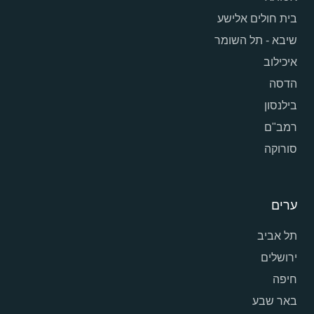
בית חולים אלישע
שיבא - תל השומר
איכילוב
הדסה
בילנסון
רמב"ם
סורוקה
ערים
תל אביב
ירושלים
חיפה
באר שבע