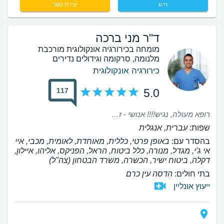
חיוג
יצירת קשר
ד"ר מני ברכה
מומחה בכירורגיה אונקולוגית מורכבת
מלנומה, סרקומה וגידולים נדירים
כירורגיה אונקולוגית
117
5.0
רופא מעולה, נגיש!!!! אנושי - זן נדיר ממש
שפות:
עברית, אנגלית
בהסדר עם:
באופן פרטי, כללית, מאוחדת, לאומית, מכבי, איי
אי ג'י, מגדל, מנורה, כלל ביטוח, הראל, הפניקס, אליהו, איילון,
דקלה, ביטוח ישיר, הכשרה, משרד הבטחון (צה"ל)
בתי חולים:
הדסה עין כרם
ייעוץ אונליין