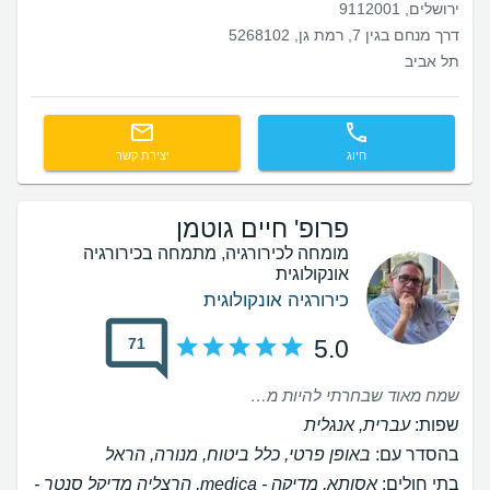
ירושלים, 9112001
דרך מנחם בגין 7, רמת גן, 5268102
תל אביב
חיוג
יצירת קשר
פרופ' חיים גוטמן
מומחה לכירורגיה, מתמחה בכירורגיה
אונקולוגית
כירורגיה אונקולוגית
71
5.0
שמח מאוד שבחרתי להיות מטופל של פרופ גוטמן. הוא מאוד מקצועי ונעים, מסביר בצורה מרגיעה ומלמדת. אלבינה שמנהלת את כל האופרציה מסביב פשוט מדהימה שאין לתאר. ממליץ בחום על פרופ גוטמן והצוות שלו.
שפות:
עברית, אנגלית
בהסדר עם:
באופן פרטי, כלל ביטוח, מנורה, הראל
בתי חולים:
אסותא, ‫מדיקה - medica, הרצליה מדיקל סנטר -