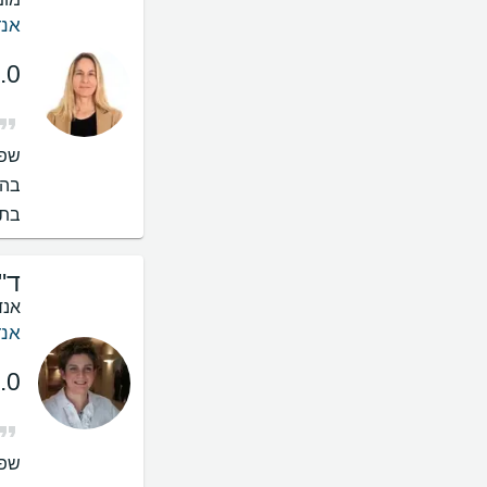
אנד
.0
שפו
בהס
בתי
ד"
אנד
אנד
.0
שפו