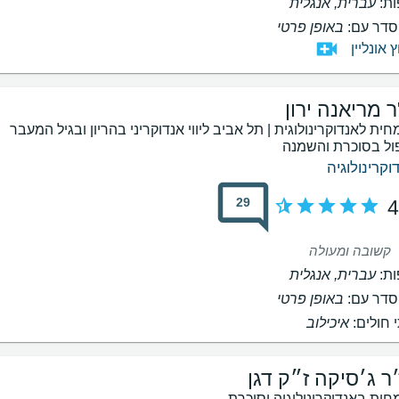
ת:
עברית, אנגלית
דר עם:
באופן פרטי
ץ אונליין
ר מריאנה ירון
חית לאנדוקרינולוגית | תל אביב ליווי אנדוקריני בהריון ובגיל המעבר
ול בסוכרת והשמנה
וקרינולוגיה
29
4
קשובה ומעולה
ת:
עברית, אנגלית
דר עם:
באופן פרטי
 חולים:
איכילוב
ר ג׳סיקה ז״ק דגן
חית באנדוקרינולוגיה וסוכרת