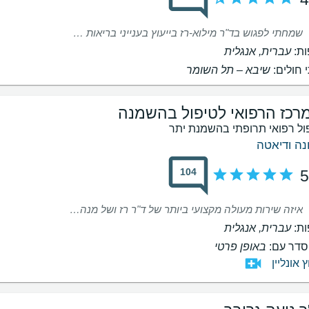
שמחתי לפגוש בד"ר מילוא-רז בייעוץ בענייני בריאות העצם. פגשתי, לשימחתי, רופאה סופר מקצועית, בעלת ידע רב ומעמיק, שעזרה לי במאור פנים ובסבלנות כה רבה להבין מה המצב ומה כדאי לעשות. אין כמו רופא ש"רואה" אותך!! שאפו
ת:
עברית, אנגלית
 חולים:
שיבא – תל השומר
רכז הרפואי לטיפול בהשמנה
ול רפואי תרופתי בהשמנת יתר
נה ודיאטה
104
5
איזה שירות מעולה מקצועי ביותר של ד"ר רז ושל מנהלת התיק שלי עדי .ליווי צמוד ...יחס חם טיפול מסור ומהיר ..אין תופעות לוואי ירידה של 20 קג בפיקוח ...
ת:
עברית, אנגלית
דר עם:
באופן פרטי
ץ אונליין