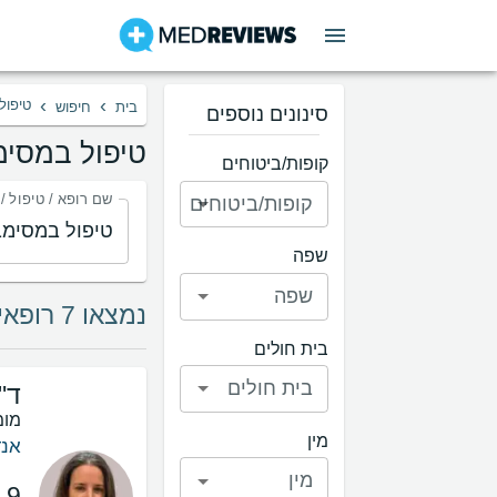
›
›
טיפול
בית
חיפוש
סינונים נוספים
טיפול במסימ
קופות/ביטוחים
שם רופא / טיפול /
קופות/ביטוחים
שפה
שפה
נמצאו 7 רופאים בתחום טיפול במסימבה
בית חולים
בית חולים
ד"
מומ
מין
אנד
מין
.9