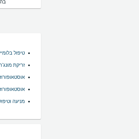
בהס
טיפול בלומיי
זריקת מונג'רו
אוסטאופורוזי
אוסטאופורוז
מניעה וטיפו