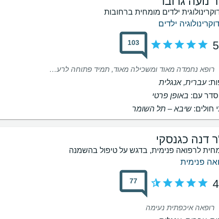
ר נועה גרובר
וקרינולוגית ילדים מומחית ברחובות
וקרינולוגיה ילדים
103
5
רופא נחמדה מאוד ומשכילה מאוד, תמיד פתוחה לרעיונות חדשים, מחפשת אחר תפוסים חדשים וכיווני חקירה חדשים. לא מקובעת בכלל ושואפת תמיד להבנה מלאה. מאוד יסודית ומקצועית בעבודה, מבינה מאוד בתחומים ויודעת באמת לחשוב מעבר למצופה
ת:
עברית, אנגלית
דר עם:
באופן פרטי
 חולים:
שיבא – תל השומר
ר דנה כגנסקי
חית לרפואה פנימית, בדגש על טיפול בהשמנה
אה פנימית
77
4
רופאה איכפתית נעימה