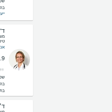
שפו
בהס
ייעו
ד"
מומ
טיפ
אנד
.9
שפו
בהס
בתי
ד״
מומ