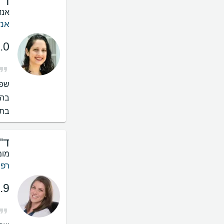
ד"
אנד
אנד
.0
שפו
בהס
בתי
ד"
מומ
רפו
.9