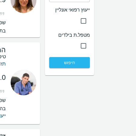
ייעוץ רפואי אונליין
שפו
בתי
מטפל.ת בילדים
המ
טיפ
חיפוש
תזו
.0
שפו
בהס
ייעו