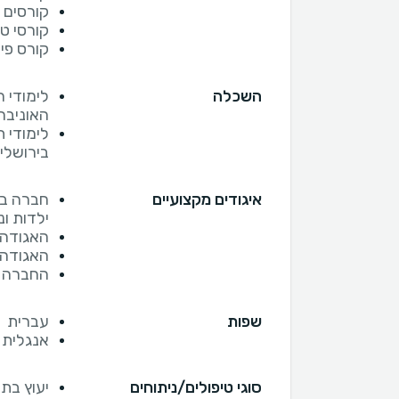
קורסים 
קורסי טכ
קורס פי
השכלה
לימודי 
האוניברסיט
לימודי 
בירושלים, MSc, בהצ
איגודים מקצועיים
חברה בו
ילדות ונ
האגודה 
האגודה 
החברה ה
שפות
עברית
אנגלית
סוגי טיפולים/ניתוחים
יעוץ בתח