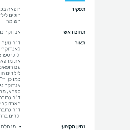
תפקיד
רופאה בכי
חולים לילד
השומר
תחום ראשי
אנדוקרינול
תאור
ד"ר נועה 
לאנדוקרינ
ולילי ספר
את מרפאת ג
עם רופאים
כמו כן, ד
אנדוקריני
ד"ר גרובר
ד"ר גרובר
ילדים ברחו
נסיון מקצועי
מנהלת מ