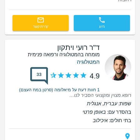
חיוג
יצירת קשר
ד"ר רועי ויתקון
מומחה בהמטולוגיה ורפואה פנימית
המטולוגיה
33
4.9
1 חוות דעת על מיאלומה (סרטן במח העצם)
רופא מצוין ומקצועי הסביר לנו במשך זמן רב ובסבלנות על המקרה ענה על כל השאלות , נקט עמדה רופא מצוין נעים מקצועי ואנושי
שפות:
עברית, אנגלית
בהסדר עם:
באופן פרטי
בתי חולים:
איכילוב