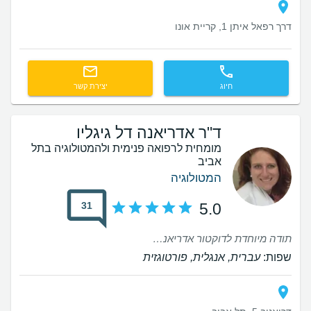
דרך רפאל איתן 1, קריית אונו
חיוג
יצירת קשר
ד"ר אדריאנה דל גיגליו
מומחית לרפואה פנימית ולהמטולוגיה בתל
אביב
המטולוגיה
31
5.0
תודה מיוחדת לדוקטור אדריאנה על השירותים המצוינים שלך. את כל כך מקצועית ושוטפת באנגלית. אני ממליצה בחום. תודה 😊 🫂.
שפות:
עברית, אנגלית, פורטוגזית