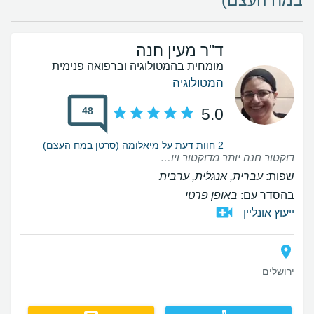
במח העצם)
ד"ר מעין חנה
מומחית בהמטולוגיה וברפואה פנימית
המטולוגיה
48
5.0
2 חוות דעת על מיאלומה (סרטן במח העצם)
דוקטור חנה יותר מדוקטור ויותר מפרופסור קודם כל בן אדם שקיבלתי את הבשורה הרעה דוקטור חנה נכנסה לחדר הרגיע והיא הסבירה לי בדיוק על המחלה עד כדי כך שהיא סיימה להסביר לי לא היה לי אפילו שאלה אחת לשאול אותה החוויה הייתה היא משהו בלתי רגילה כל שעה שאני צריך אותה היא עונה היא עוזרת פשוט בן אדם מדהים אם בן אדם מקבל בשורה כזאת המלצה שלי שיהיה בידיים של דוקטור חנה
שפות:
עברית, אנגלית, ערבית
בהסדר עם:
באופן פרטי
ייעוץ אונליין
ירושלים