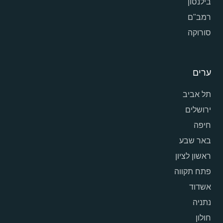
בילנסון
רמב"ם
סורוקה
ערים
תל אביב
ירושלים
חיפה
באר שבע
ראשון לציון
פתח תקווה
אשדוד
נתניה
חולון