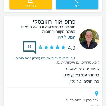
חיוג
יצירת קשר
פרופ' אורי רוזובסקי
מומחה בהמטולוגיה ורפואה פנימית
בפתח תקווה ורחובות
המטולוגיה
95
4.9
1 חוות דעת על מיאלומה (סרטן במח העצם)
רופא מדהים עם איכפתיות ומקצועיות לא מחליף אותו לעולם
שפות:
עברית, אנגלית
בהסדר עם:
באופן פרטי
בתי חולים:
בילינסון
יצחק רבין 1, פתח תקווה
רחובות