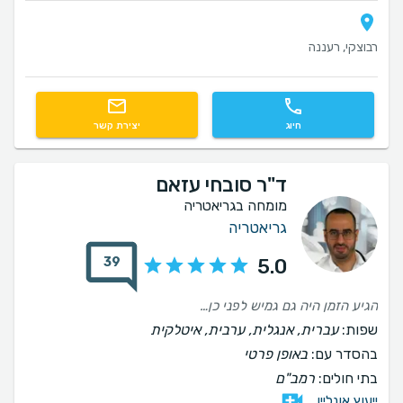
רבוצקי, רעננה
חיוג
יצירת קשר
ד"ר סובחי עזאם
מומחה בגריאטריה
גריאטריה
39
5.0
הגיע הזמן היה גם גמיש לפני כן בזמנים , היה מאוד נחמד , מאוד ממוקד מאוד מקצועי מאוד רגיש ללקוחות העלה חיוך ועשה עבודה מאוד מקצועית ממליצה בחום רב
שפות:
עברית, אנגלית, ערבית, איטלקית
בהסדר עם:
באופן פרטי
בתי חולים:
רמב"ם
ייעוץ אונליין