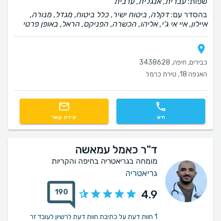
שפות:
עברית, אנגלית, ערבית
בהסדר עם:
דקלה, ביטוח ישיר, כלל ביטוח, מגדל, מנורה,
איילון, איי אי ג'י, אליהו, הכשרה, הפניקס, הראל, באופן פרטי
כבירים, חיפה, 3438628
האנפה 18, טירת כרמל
חיוג
יצירת קשר
ד"ר כאמל עמאשה
מומחה בגריאטריה בחיפה והקריות
גריאטריה
190
4.9
1 חוות דעת על כתיבת חוות דעת לרשיון לעובד זר