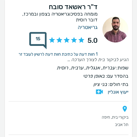
ד"ר ראשאד סובח
מומחה בפסיכוגריאטריה בצפון ובמרכז,
דובר רוסית
גריאטריה
15
5.0
1 חוות דעת על כתיבת חוות דעת לרשיון לעובד זר
הגיע לביקור בית לצורך הערכה קוגנטיבית של אימי, בביקור עשה הערכה קוגנטיבית מקיפה ומקצועית. דיבר עם אימי בהבנה ואמפטיה. מאז הביקור זמין לשאלותי ונותן תשובות כולל סיכומים רשומים והמלצות במקצועיות רבה.
שפות:
עברית, אנגלית, ערבית, רוסית
בהסדר עם:
באופן פרטי
בתי חולים:
בני ציון
ייעוץ אונליין
ביקורי בית, חיפה
תל אביב