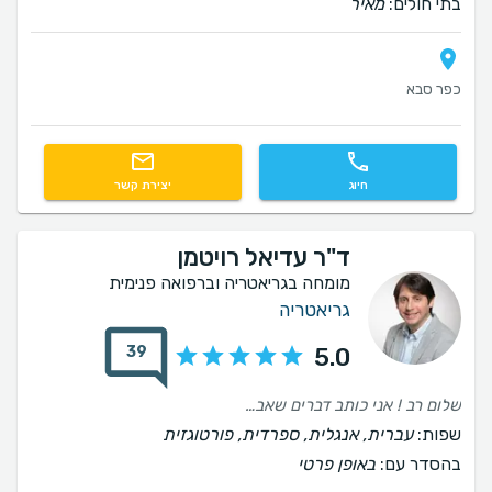
בתי חולים:
מאיר
כפר סבא
חיוג
יצירת קשר
ד"ר עדיאל רויטמן
מומחה בגריאטריה וברפואה פנימית
גריאטריה
39
5.0
שלום רב ! אני כותב דברים שאבא ביקש להעלות ומוסיף גם נקודות שלי קודם כל, שוב מודים לך על העזרה הנהדרת והמצקועית והאנושית! ממש תענוג. וזה עזר לאבא ולנו בצורה בלתי רגילה. אין לך מושג איזו התמודדות זו- כמה אתגרים רפואים ואחרים יש כאן. והיכולת שלנו לקבל סוף סוף מענה רפואי, שרואה את כל התמונה, ממש היתה משמעותית עבורנו. בשיחה איתי הראית רגישות, חמלה, ושאלת שאלות מרכזיות וטובות. נתת כמה עצות מעשיות, שהיו לי לעזר. וכן ההמלצות שלך על תרופות, התקבלו אצל הרופאים המטפלים בי. כמו כן, הנכונות שלך להיות איתנו בקשר, ולעזור גם אחר כך, לענות על שאלות ובקשות- מאוד הערכתי! זו מסירות אכפתיות והתעניינות, ויש לכך ערך רב. וגם מאוד התפעלתי והערכתי את הסבלנות שלך- להקשיב ולתת לי לפרוש את התמונה המלאה והדאגות שלי. ולאחר מכן ענית בנחת ובהרחבה, וגם בענווה וצניעות מקצועית. וגם זה לא ברור מאליו! חיסרון אחד, אבא אמר- לא התעניינת ביכולת התשלום הגבוהה. יש לי הגבלות כלכליות ולא שאלת ולא התעניינת. להערכתי ולדעתי, אפשר היה לתת לי הנחה אפילו צנועה . גם הזמינות אח"כ, אחרי הפגישה הראשונית- הייתה איטית. צריך למצוא דרך מהירה יותר. לפחות לאשר שהתקבלה הפניה ושתחזור ברגע שיתאפשר לך. אך התנצלת על העיכוב ולקחת אחריות. אני מבין שזה נושא טכני ותו לא. אך זה נושא שחשוב ללקוח בקצה. לסיכום, אני מתמודד עם אתגר בריאותי ותפקודי נפשי מורכב , ולנוכחות שלך, היה ערך רב ביותר. הייתי שמח לו יכולתי להמשיך בליווי לאורך הזמן, בצורה שוטפת יותר. אך בסכומים הללו זה לא אפשרי לצערי. תודה רבה על עזרתך! מעריך ומוקיר מאוד ! מאחל בריאות ושפע וכל מה שאתה צריך באמת עבור עצמך !
שפות:
עברית, אנגלית, ספרדית, פורטוגזית
בהסדר עם:
באופן פרטי