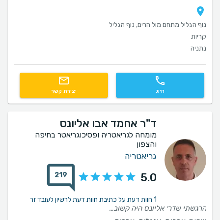
נוף הגליל מתחם מול הרים, נוף הגליל
קריות
נתניה
חיוג
יצירת קשר
ד"ר אחמד אבו אליונס
מומחה לגריאטריה ופסיכוגריאטר בחיפה
והצפון
גריאטריה
219
5.0
1 חוות דעת על כתיבת חוות דעת לרשיון לעובד זר
הרגשתי שדר׳ אליונס היה קשוב אלינו * הוא התייחס אל בעלי בכבוד. * הוא לא פסל על הסף את התוספים שאני נותנת לבעלי, אלא דן בהם בפתיחות. * הוא הסביר את הדברים בצורה עניינית ומרגיעה. * ובעיקר – יצאתי מהפגישה עם יותר תקווה ופחות חרדה