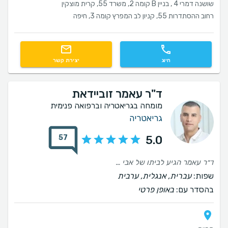
שושנה דמרי 4 , בניין B קומה 2, משרד 55, קרית מוצקין
רחוב ההסתדרות 55, קניון לב המפרץ קומה 3, חיפה
חיוג
יצירת קשר
ד"ר עאמר זוביידאת
מומחה בגריאטריה וברפואה פנימית
גריאטריה
57
5.0
ד״ר עאמר הגיע לביתו של אבי לאבחון, מקצוען אמיתי וברגישות מקסימלית הסביר פרט הקשיב ובעיקר עזר לנו במקרה של אבי. רב תודות על שרות מסור ואנושי מומלץ ביותר !!!!
שפות:
עברית, אנגלית, ערבית
בהסדר עם:
באופן פרטי