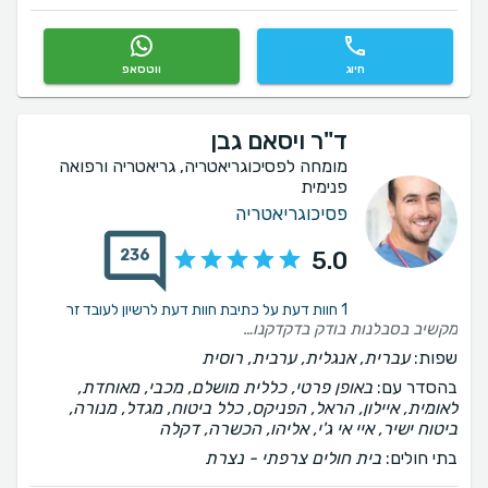
חיוג
ווטסאפ
ד"ר ויסאם גבן
מומחה לפסיכוגריאטריה, גריאטריה ורפואה
פנימית
פסיכוגריאטריה
236
5.0
1 חוות דעת על כתיבת חוות דעת לרשיון לעובד זר
מקשיב בסבלנות בודק בדקדקנות ונותן המלצות מעשיות מאוד שיכולות לשפר את איכות החיים. מקצוען אמיתי שירות אדיב
שפות:
עברית, אנגלית, ערבית, רוסית
בהסדר עם:
באופן פרטי, כללית מושלם, מכבי, מאוחדת,
לאומית, איילון, הראל, הפניקס, כלל ביטוח, מגדל, מנורה,
ביטוח ישיר, איי אי ג'י, אליהו, הכשרה, דקלה
בתי חולים:
בית חולים צרפתי - נצרת