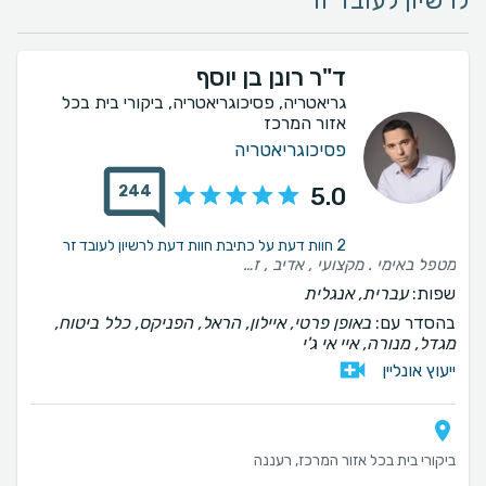
לרשיון לעובד זר
ד"ר רונן בן יוסף
גריאטריה, פסיכוגריאטריה, ביקורי בית בכל
אזור המרכז
פסיכוגריאטריה
244
5.0
2 חוות דעת על כתיבת חוות דעת לרשיון לעובד זר
מטפל באימי . מקצועי , אדיב , זמין להתייעצות לאחר ביקור , מאוד סובלני . הגענו אליו לאחר שטיפל בהצלחה והחזיר לחיים את חמותי .
שפות:
עברית, אנגלית
בהסדר עם:
באופן פרטי, איילון, הראל, הפניקס, כלל ביטוח,
מגדל, מנורה, איי אי ג'י
ייעוץ אונליין
ביקורי בית בכל אזור המרכז, רעננה