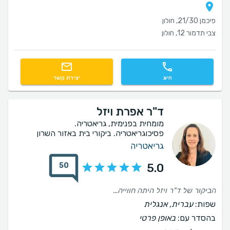
פיכמן 21/30, חולון
צבי תדמור 12, חולון
חיוג
יצירת קשר
ד"ר אפרת ויזל
מומחית בפנימית, גריאטריה.
פסיכוגריאטריה. ביקורי בית באזור השרון
גריאטריה
50
5.0
הביקור של ד"ר ויזל היתה חווייה אנושית ומקצועית מיוחדת במינה. העזרה היתה מותאמת לצרכים שלנו והשאירה אותנו עם ביטחון שהגענו לידיים הנכונות לטיפול בצרכים הרפואיים שלשמם פנינו. ממליצים עליה מאוד בחום.
שפות:
עברית, אנגלית
בהסדר עם:
באופן פרטי