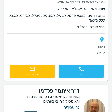
1.8.26 שלום רב ד״ר כמאל עמאשה הוא רופא מאוד מקצועי בעל ידע רב ונסיון גדול , שבדק את יוסי וקבע שהוא סיעודי לגמרי. הלוואי ונתברך בהרבה רופאים כאלה עם רגישויות והבנה למטופלים. תודה רבה ד״ר כמאל עמאשה מאחלת לך שפע בריאות וחיים טובים ומאושרים חנה פז - אישתו של יוסי פז - מטופל סיעודי
שפות:
עברית, אנגלית, ערבית
בהסדר עם:
באופן פרטי, הראל, הפניקס, מגדל, מנורה, מכבי,
כלל ביטוח
בתי חולים:
רמב"ם
חיפה
קריות
חיוג
יצירת קשר
ד"ר איתמר פלדמן
מומחה בגריאטריה, רפואה פנימית
וראומטולוגיה בגבעתיים
גריאטריה