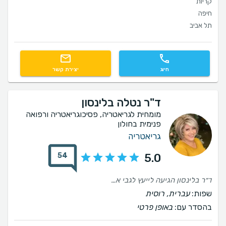
קריות
חיפה
תל אביב
חיוג
יצירת קשר
ד"ר נטלה בלינסון
מומחית לגריאטריה, פסיכוגריאטריה ורפואה
פנימית בחולון
גריאטריה
54
5.0
ד״ר בלינסון הגיעה לייעץ לגבי אבא שלי, היא נעימה, רגישה וסבלנית. גרמה לאבא שלי ולי להרגיש שאנחנו בידיים טובות ואיכפתיות.
שפות:
עברית, רוסית
בהסדר עם:
באופן פרטי