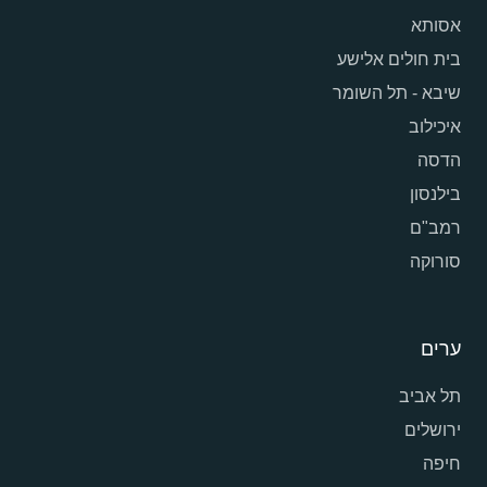
אסותא
בית חולים אלישע
שיבא - תל השומר
איכילוב
הדסה
בילנסון
רמב"ם
סורוקה
ערים
תל אביב
ירושלים
חיפה