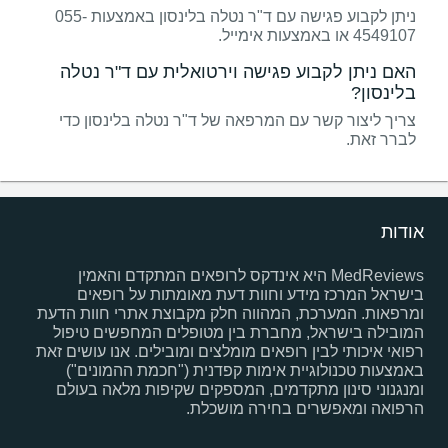
ניתן לקבוע פגישה עם ד"ר נטלה בלינסון באמצעות 055-
4549107 או באמצעות אימייל.
האם ניתן לקבוע פגישה וירטואלית עם ד"ר נטלה
בלינסון?
צריך ליצור קשר עם המרפאה של ד"ר נטלה בלינסון כדי
לברר זאת.
אודות
MedReviews היא אינדקס לרופאים המתקדם והאמין
בישראל המרכז מידע וחוות דעת מאומתות על רופאים
ומרפאות. המערכת, המהווה חלק מקבוצת אתרי חוות הדעת
המובילה בישראל, מחברת בין מטופלים המחפשים טיפול
רפואי איכותי לבין רופאים מומלצים ומובילים. אנו עושים זאת
באמצעות טכנולוגיית אימות קפדנית ("חכמת ההמונים")
ומנגנוני סינון מתקדמים, המספקים שקיפות מלאה בעולם
הרפואה ומאפשרים בחירה מושכלת.