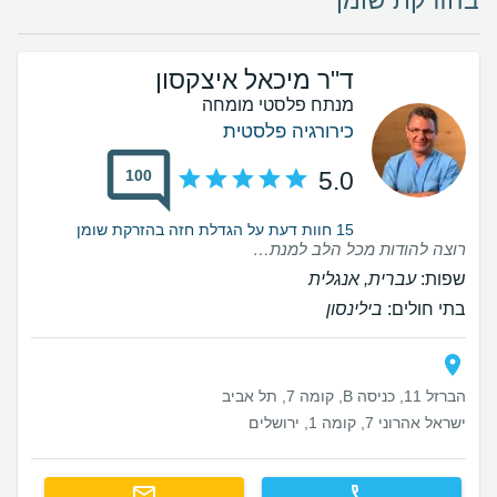
בהזרקת שומן
ד"ר מיכאל איצקסון
מנתח פלסטי מומחה
כירורגיה פלסטית
100
5.0
15 חוות דעת על הגדלת חזה בהזרקת שומן
רוצה להודות מכל הלב למנתח מדהים ומיוחד. מהרגע הראשון הרגשתי שאני בידיים הכי טובות שיש — מקצועי, קשוב, סבלני ומלא אכפתיות. מעבר לתוצאה המוצלחת, היחס האנושי והביטחון שנתן לי לאורך הדרך היו לא פחות חשובים.ד"ר איציקסון היקר, תודה על הכל. אתה פשוט אומן! ממליצה בחום ובאהבה לכל מי שרוצה לעשות ניתוח משנה חיים או פשוט להרגיש יותר טוב. וחייבת לציין שאין מהממת כמו שמרית מנהלת מהשרד של הד"ר שבלעדיה שום דבר לא היה קורה, דואגת, קשובה, מסורה , אכפתית ועוזרת בכל! מודה לכם מקרב לב
שפות:
עברית, אנגלית
בתי חולים:
בילינסון
הברזל 11, כניסה B, קומה 7, תל אביב
ישראל אהרוני 7, קומה 1, ירושלים