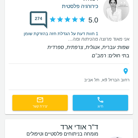
כירורגיה פלסטית
274
5.0
1 חוות דעת על הגדלת חזה בהזרקת שומן
אני מאוד מרוצה מהניתוח ומהתוצאה. ד”ר אואנה מקצועית, סבלנית ואכפתית, והצוות שלה מקסים, זמין ומלווה לאורך כל התהליך. תודה רבה על היחס החם והטיפול המעולה! ממליצה בחום!
שפות:
עברית, אנגלית, צרפתית, ספרדית
בתי חולים:
רמב"ם
רחוב הברזל 9א, תל אביב
חיוג
יצירת קשר
ד"ר אודי ארד
מומחה בניתוחים פלסטיים וטיפולים