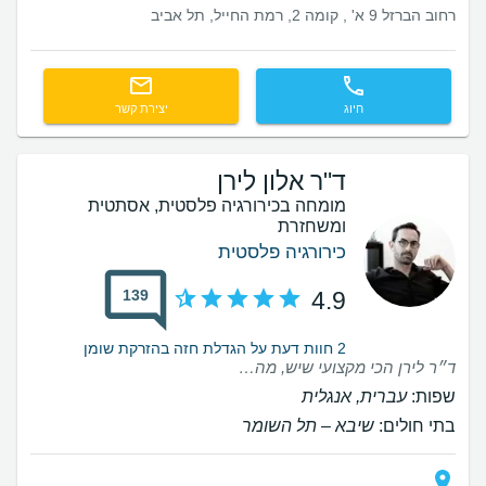
רחוב הברזל 9 א' , קומה 2, רמת החייל, תל אביב
חיוג
יצירת קשר
ד"ר אלון לירן
מומחה בכירורגיה פלסטית, אסתטית
ומשחזרת
כירורגיה פלסטית
139
4.9
2 חוות דעת על הגדלת חזה בהזרקת שומן
ד״ר לירן הכי מקצועי שיש, מהשנייה הראשונה הרגשתי שאני בידיים טובות והוא הצליח להסיר כל חשש ודאגה שהייתה לי. יצאה לי התוצאה הכי טובה שיכלתי לדמיין, ואין לי ספק שהייתי יכולה לקבל את זה רק אצלו. הכי מרוצה שיש!🩷
שפות:
עברית, אנגלית
בתי חולים:
שיבא – תל השומר