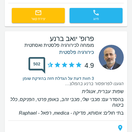
חיוג
יצירת קשר
פרופ' יואב ברנע
מומחה לכירורגיה פלסטית ואסתטית
כירורגיה פלסטית
502
4.9
3 חוות דעת על הגדלת חזה בהזרקת שומן
הגענו לפרופסור ברנע בהמלצה של חברים , טיפול היה מסור ואיכפתי מהרגע הראשון פרופסור ברנע הסביר על מהלך ניתוח , סיבוכים אפשריים וכן תיאם צפיות לגבי תוצאות הניתוח כמו כן ניתנה מעטפת כוללת של משרד , אחות ומענה לכל שאלה שנשאלה הניתוח עבר בהתאם לציפיות ולהסברים שניתנו על ידי פרופסור ברנע - גם לגבי משך הניתוח ומהלכו והן לגבי מהלך פוסט ניתוחי וכמו כן בוצע מעקב פוסט ניתוחי צמוד ופרופ ברנע וצוותו היו זמינים על פי צורך . הטיפול של כל הגורמים מפרופסור ברנע עד צוות המשרד היה חם, לבבי ואדיב מאוד ממליצה בחום על פרופסור ברנע והצוות המלווה שלו
שפות:
עברית, אנגלית
בהסדר עם:
מכבי שלי, מכבי זהב, באופן פרטי, הפניקס, כלל
ביטוח
בתי חולים:
אסותא, ‫מדיקה - medica, רפאל - Raphael