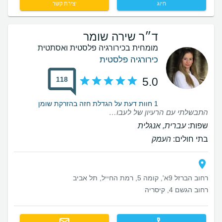
חיוג
יצירת קשר
ד״ר שירה שומר
מומחית בכירורגיה פלסטית ואסתטית
כירורגיה פלסטית
118
5.0
1 חוות דעת על הגדלת חזה בהזרקת שומן
התבשלתי עם הרעיון של לעבור הגדלת חזה במשך שנים והגעתי לד״ר שומר אחרי מחקר מעמיק בנושא וכמובן שעם הרבה שאלות. אני בחורה נמוכה ורזה והייתי שטוחה לגמרי וידעתי שאני רוצה לקבל תוצאה שתיראה טבעית עד כמה שאפשר. מהמפגש הראשון ד״ר שומר שיקפה לי את התהליך והייתה קשובה לבקשותיי החוזרות והחופרות לשתל לא גדול מדי שיראה הכי טבעי שיש, והכל תוך מתן יחס נעים ואדיב בכל צעד מהמפגש הראשון ועד אחרי הניתוח כשהתקשרה לשאול מה שלומי והייתה תמיד זמינה לענות לי על כל שאלה שהייתה לי לגבי ההחלמה (והיו לי….) אני כל כך שמחה שבחרתי בד״ר שומר ובטחתי בה כי באמת שהתוצאה לא פחות ממושלמת והתעלתה על כל הציפיות שהיו לי ממליצה מאוד מאוד מאוד!!!
שפות:
עברית, אנגלית
בתי חולים:
העמק
רחוב הברזל 9א', קומה 5, רמת החייל, תל אביב
רחוב הגשם 4, קיסריה