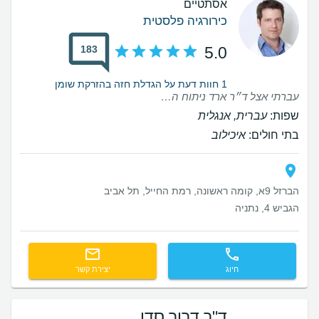
אסתטיים
כירורגיה פלסטית
183
5.0
1 חוות דעת על הגדלת חזה בהזרקת שומן
עברתי אצל ד״ר ארד ניתוח הסרת שתלים ואני ממליצה בחום. לאורך התהליך ד״ר ארד, טלי ואלונה האחות היו מקסימים, קשובים ואכפתיים, וכמובן מקצועיים מאוד. זה היה לי מאוד חשוב ומעצים, במיוחד לאור נסיון עבר עם רופא בסגנון שונה. תודה רבה לד״ר ארד והצוות 🙏🏻
שפות:
עברית, אנגלית
בתי חולים:
איכילוב
הברזל 9א, קומה ראשונה, רמת החייל, תל אביב
הגביש 4, נתניה
חיוג
יצירת קשר
ד"ר דרור סדן