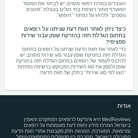
העובדים במרכז רפואי מסוים, יש לבחור את המוסד
המועדף מתוך רשימת בתי חולים בטבלת "סינונים
נוספים" וללחוץ על כפתור "חיפוש".
כיצד ניתן לאתר חוות דעת שניתנו על רופאים
בתחום הגדלת חזה בהזרקת שומן עבור שירות
ספציפי?
כדי לאתר את חוות הדעת שניתנו על רופאים בתחום
הגדלת חזה בהזרקת שומן עבור סוג שירות מסוים, יש
להיכנס לעמוד של רופאים בתחום הגדלת חזה בהזרקת
שומן ולסמן את סוג השירות המבוקש ברשימה נפתחת
"הצג לפי סוג שירות" בחלק של חוות הדעת.
אודות
MedReviews היא אינדקס לרופאים המתקדם והאמין
בישראל המרכז מידע וחוות דעת מאומתות על רופאים
ומרפאות. המערכת, המהווה חלק מקבוצת אתרי חוות הדעת
המובילה בישראל, מחברת בין מטופלים המחפשים טיפול