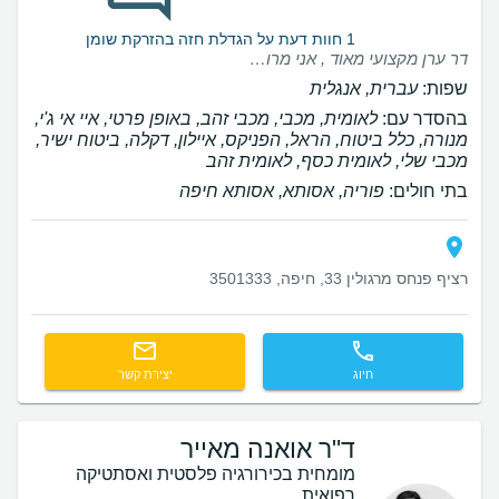
1 חוות דעת על הגדלת חזה בהזרקת שומן
דר ערן מקצועי מאוד , אני מרוצה מהתוצאה
שפות:
עברית, אנגלית
בהסדר עם:
לאומית, מכבי, מכבי זהב, באופן פרטי, איי אי ג'י,
מנורה, כלל ביטוח, הראל, הפניקס, איילון, דקלה, ביטוח ישיר,
מכבי שלי, לאומית כסף, לאומית זהב
בתי חולים:
פוריה, אסותא, אסותא חיפה
רציף פנחס מרגולין 33, חיפה, 3501333
חיוג
יצירת קשר
ד"ר אואנה מאייר
מומחית בכירורגיה פלסטית ואסתטיקה
רפואית