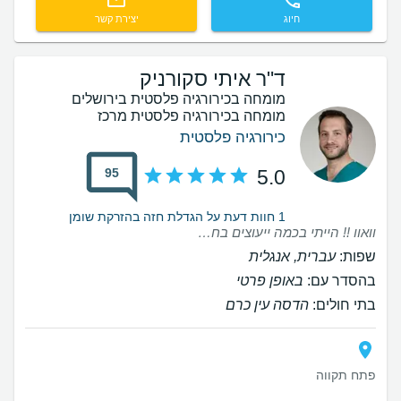
חיוג
יצירת קשר
ד"ר איתי סקורניק
מומחה בכירורגיה פלסטית בירושלים
מומחה בכירורגיה פלסטית מרכז
כירורגיה פלסטית
95
5.0
1 חוות דעת על הגדלת חזה בהזרקת שומן
וואוו !! הייתי בכמה ייעוצים בחיי. הכרתי ופגשתי רופאים. מנתח ורופא כזה מושלם עוד לא הכרתי זה ממש זכות להתנתח אצל ד״ר סקורניק. הוא אנושי לפני הכל, הוא מוכשר בטירוף, יש לו ידי זהב. הוא הבחירה הכי טובה שעשיתי בחיי. ואני ממליצה מכל הלב !!!!
שפות:
עברית, אנגלית
בהסדר עם:
באופן פרטי
בתי חולים:
הדסה עין כרם
פתח תקווה