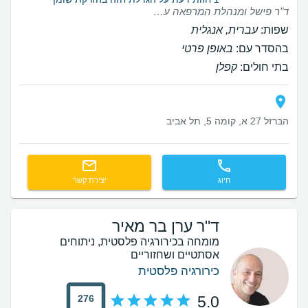
ד"ר פישל ומנהלת המרפאה ענת כבר מהייעוץ היו מאוד נחמדים. הסברים מקיפים, יחס חם ורצינות רבה לרצונות והחששות איתן הגעתי. ביום הניתוח ד"ר פישל הרגיע אותי ונתן לי תחושת ביטחון ולאחר הניתוח נפגשנו מספר פעמים לביקורת והוצאת נקזים ובכל פעם פגשתי אנשים חמים, דואגים ומתחשבים. ד"ר פישל וענת היו עבורי בזמינות גבוהה לשאלות מרחוק בזמן ההחלמה ואני מאוד מרוצה מתוצאות הניתוח נכון לעכשיו.
שפות:
עברית, אנגלית
בהסדר עם:
באופן פרטי
בתי חולים:
קפלן
הברזל 27 א, קומה 5, תל אביב
חיוג
יצירת קשר
ד"ר ערן בר מאיר
מומחה בכירורגיה פלסטית, ניתוחים
אסתטיים ושחזוריים
כירורגיה פלסטית
276
5.0