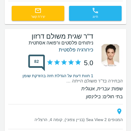
חיוג
יצירת קשר
ד"ר שגית משולם דרזון
ניתוחים פלסטים ורפואה אסתטית
כירורגיה פלסטית
82
5.0
1 חוות דעת על הגדלת חזה בהזרקת שומן
הבחירה בד"ר משולם הייתה אחת ההחלטות הטובות שקיבלתי, מאוד נעימה, מאוד מחבקת וחמה ומדברת בגובה עיניים. אפשר וכדאי לשאול הכל. עצם היותה אישה גרם לי להרגיש הרבה יותר בנוח, הבינה את חשיבות הדברים על המקרה שלי עוד לפני שאני הבנתי, מה שמאוד עזר לי לקבל החלטה מהאפשרויות השונות שפרסה בפני. גרמה לי להרגיש מאוד בנוח וביטחון להיות בידיים שלה. גם ביום הניתוח עצמו, ידעה להתאים את הניתוח והתוצאה ככה שתהיה הכי נכונה עבורי. ההרגשה הטובה מתחילה עוד מהרגע הראשון שנכנסים לקליניקה ופוגשים בסיגלית המדהימה. איזו קבלת פנים חמה, פשוט נעים להגיע. כל מטופלת מיוחדת ומקבלת את היחס המגיע לה. תמיד יש מוכנות לתת מענה ולעזור, בכל דבר ונושא. ממליצה בחום
שפות:
עברית, אנגלית
בתי חולים:
בילינסון
המנופים 2 Sea View (בניין צפוני), קומה 4, הרצליה