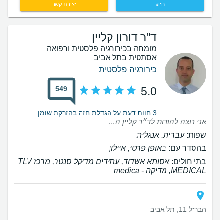
חיוג
יצירת קשר
ד"ר דורון קליין
מומחה בכירורגיה פלסטית ורפואה
אסתטית בתל אביב
כירורגיה פלסטית
549
5.0
3 חוות דעת על הגדלת חזה בהזרקת שומן
אני רוצה להודות לד״ר קליין הבחירה הכי טובה שעשיתי בחיים באתי אליו למודיעין במיוחד מבאר שבע ואני לא מתחרטת לרגע תודה על התוצאה הכי מטורפת שיכלתי לבקש אחרי 3 לידות , בחיים לא דמיינתי שיצא כל כך מושלם וכמובן גם על הישירות והאמינות אין עליך ועל רויטל העוזרת המהממת תודה על הכל ♥️
שפות:
עברית, אנגלית
בהסדר עם:
באופן פרטי, איילון
בתי חולים:
אסותא אשדוד, עתידים מדיקל סנטר, מרכז TLV
MEDICAL, ‫מדיקה - medica
הברזל 11, תל אביב