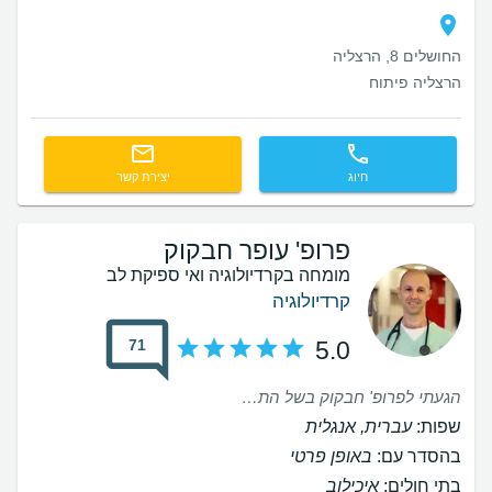
החושלים 8, הרצליה
הרצליה פיתוח
חיוג
יצירת קשר
פרופ' עופר חבקוק
מומחה בקרדיולוגיה ואי ספיקת לב
קרדיולוגיה
71
5.0
הגעתי לפרופ' חבקוק בשל התמודדות כרונית של דלקת בקרום הלב. פרופ' חבקוק רופא מקצועי, קשוב, ענה לכל השאלות והציע דרכי טיפול, באופן רגיש ואנושי. יצאתי עם הבנה גדולה יותר לגבי המחלה ודרכי הטיפול. פרופ' חבקוק זמין במייל ובנייד לכל שאלה ובקשה. ממליצה עליו בחום.
שפות:
עברית, אנגלית
בהסדר עם:
באופן פרטי
בתי חולים:
איכילוב