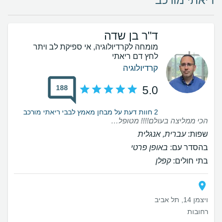
ריאתי מורכב
ד"ר בן שדה
מומחה לקרדיולוגיה, אי ספיקת לב ויתר
לחץ דם ריאתי
קרדיולוגיה
188
5.0
2 חוות דעת על מבחן מאמץ לבבי ריאתי מורכב
הכי ממליצה בעולם!!!! מטופלת אצל ד"ר בן שדה כבר כמעט שנתיים - מתקופה ארוכה של בירורים בדיקות והרבה חוסר ודאות וסטרס, רק בשנייה שהגעתי אליו הרגשתי בטוחה, שסוף סוף יש לי על מי לסמוך ושאני בידיים הכי טובות שאפשר. מודה כל יום שהגעתי דווקא אליו באחת התקופות הקשות בחיי. תשומת הלב לפרטים, היחס הזמינות וההקשבה לא מובנים מאליהם. ד"ר בן שדה הוא מיוחד במינו והרופא הכי טוב, חד, אנושי ורגיש ומעבר לזה אדם מדהים שרואה את המטופל והאדם שנמצא מולו ויודע להתאים לו את הטיפול המדויק עבורו💙
שפות:
עברית, אנגלית
בהסדר עם:
באופן פרטי
בתי חולים:
קפלן
ויצמן 14, תל אביב
רחובות