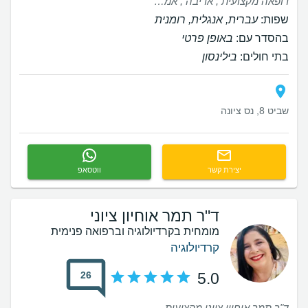
רופאה מקצועית , אדיבה , אמפטית . הלוואי וירבו רופאים כמוה המכון לשיקום הלב בבית חולים השרון מנוהל על ידה בצורה מופתית אני שמח להיות מטופל שלה
שפות:
עברית, אנגלית, רומנית
בהסדר עם:
באופן פרטי
בתי חולים:
בילינסון
שביט 8, נס ציונה
יצירת קשר
ווטסאפ
ד"ר תמר אוחיון ציוני
מומחית בקרדיולוגיה וברפואה פנימית
קרדיולוגיה
26
5.0
ד"ר תמר אוחיון ציוני מקצועית מאוד, יורדת לפרטים, קשוחה אבל מסבירה היטב כל המלצה שלה. היא בנתה לי תכנית טיפול משולבת בנקודות בקרה והחלטה שעזרה לייצב את לחץ הדם בצורה מיטבית בזמן קצר.