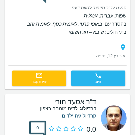
הגענו לד"ר מיינצר לחוות דעת ובירור מצב מורכב של ביתנו. כבר בפגישה הראשונה הרגשנו בידיים בטוחות וקיבלנו תחושה שהוא מקדיש לנו את כל הזמן הנחוץ כדי לעבור על הדברים, להסביר ולענות על השאלות. ד"ר מיינצר המליץ על בדיקת DCMRL, ולאורך כל התקופה עד לביצועה ליווה אותנו וסייע בכל דבר שהיה נחוץ. לצד מקצועיות רבה ובלתי מתפשרת, פגשנו אדם אנושי ואמפתי. קיבלנו הסברים מפורטים וברורים לכל פעולה וממצא ומעבר לכך - הוא נתן תשומת לב לפחדים, לשאלות ולעובדה שמדובר במחלה שדורשת לא רק טיפול אלא גם ליווי לאורך זמן. הרגשנו נראים ועטופים. השילוב הזה - מומחיות מהשורה הראשונה יחד עם אכפתיות אמיתית - זה בדיוק מה שמטופל במצב מורכב זקוק לו, ואנחנו מלאי תודה על כך.
שפות:
עברית, אנגלית
בהסדר עם:
באופן פרטי, לאומית כסף, לאומית זהב
בתי חולים:
שיבא – תל השומר
יאיר כץ 12, חיפה
חיוג
יצירת קשר
ד"ר אסעד חורי
קרדיולוג ילדים מומחה בצפון
קרדיולוגיה ילדים
0
0.0