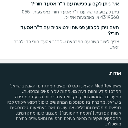
איך ניתן לקבוע פגישה עם ד"ר אסעד חורי?
ניתן לקבוע פגישה עם ד"ר אסעד חורי באמצעות 055-
4319368 או באמצעות אימייל.
האם ניתן לקבוע פגישה וירטואלית עם ד"ר אסעד
חורי?
צריך ליצור קשר עם המרפאה של ד"ר אסעד חורי כדי לברר
זאת.
אודות
MedReviews היא אינדקס לרופאים המתקדם והאמין בישראל
המרכז מידע וחוות דעת מאומתות על רופאים ומרפאות.
המערכת, המהווה חלק מקבוצת אתרי חוות הדעת המובילה
בישראל, מחברת בין מטופלים המחפשים טיפול רפואי איכותי לבין
רופאים מומלצים ומובילים. אנו עושים זאת באמצעות טכנולוגיית
אימות קפדנית ("חכמת ההמונים") ומנגנוני סינון מתקדמים,
המספקים שקיפות מלאה בעולם הרפואה ומאפשרים בחירה
מושכלת.