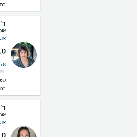
בתי
ד"
אונ
אונ
.0
8 חוות דעת על ייעוץ אונקולוגית שד
שפו
בהס
ד"
אונ
אונ
.0