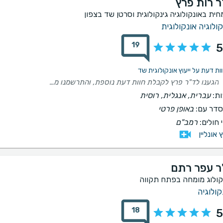
ר רות פרץ
חית באונקולוגיה גינקולוגית וסרטן שד בצפון
קולוגיה אונקולוגית
19
5
הגענו לד"ר פרץ לקבלת חוות דעת נוספת, והתרשמנו מאוד מהמקצועיות, היסודיות והגישה האנושית שלה. היא הקדישה לנו זמן, הקשיבה בסבלנות, בחנה את כל החומר הרפואי לעומק והסבירה את כלל האפשרויות בצורה ברורה, רגישה ומכבדת. יצאנו מהפגישה עם תחושת ביטחון, סדר ובהירות, והרגשנו שאנחנו בידיים מקצועיות ואכפתיות. תודה רבה על היחס החם ועל ההשקעה. ממליצים בחום 🩷
ת:
עברית, אנגלית, רוסית
דר עם:
באופן פרטי
 חולים:
רמב"ם
ץ אונליין
ר עפר רתם
קולוג מומחה בפתח תקווה
קולוגיה
18
5