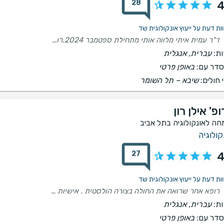
28
4
ד"ר עמית איתי מלווה אותי מתחילת ספטמבר 2024.רופא מקצועי, מפגין סבלנות ועונה על כל שאלה. בודק ביסודיות בכל ביקור במרפאתו. מדבר בגובה העיניים. מסור, רציני, מכבד ומעורר הערכה רבה. אני מודה על כך שמטופלת אצלו. יישר כוח! ❤️
ת:
עברית, אנגלית
דר עם:
באופן פרטי
 חולים:
שיבא – תל השומר
פ' אילן רון
חה לאונקולוגיה בתל אביב
קולוגיה
27
4
רופא אחר שרואה את החולה בצורה הולסטית . אישיות מדהימה, אדיב יש מעט מדי רופאים כמו פרופ רון
ת:
עברית, אנגלית
דר עם:
באופן פרטי