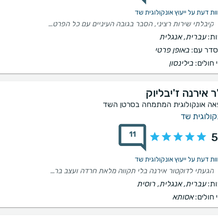
קיבלתי שירות רציני, הסבר בגובה העיניים עם כל הפרטים שהייתי צריכה לדעת, מאוד עדיף ורגוע, למדתי דברים חדשים שלא הייתי מודעת אליהם קודם.
ת:
עברית, אנגלית
דר עם:
באופן פרטי
 חולים:
בילינסון
 אירנה ז'יבליוק
אה אונקולוגית המתמחה בסרטן השד
קולוגית שד
11
5
הגעתי לדוקטור אירנה בלי תקווה מלאת חרדה ועצב ברגישות ואינטיליגנציה ריגשית ידעה לומר לי את הדברים הנכונים שהשיבו לי את האור והתקווה והוציאו אותי מן האפלה שבה הייתי.היא פשוט החזירה לי את האור לפנים ואת התקווה לחיים . היא פשוט מלאך בכל התקופה האפלה הזאת!
ת:
עברית, אנגלית, רוסית
 חולים:
אסותא