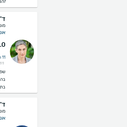
זהב
ד"
מומ
אונ
.0
11 חוות דעת על ייעוץ אונקולוגית שד
שפו
בהס
בתי
ד"
מומ
אונ