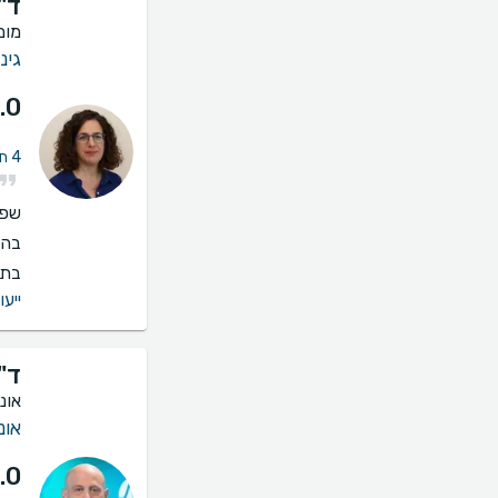
ד"
מומ
גינ
.0
4 חוות דעת על ייעוץ אונקולוגית שד
שפו
בהס
בתי
ייעו
ד"
אונ
אונ
.0