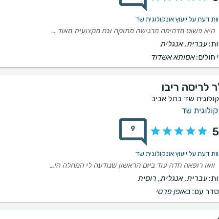
היא פשוט מדהימה מרגישה מתוקה וגם מקצועית מאוד ברגעים האלה זה בדיוק מה שאני צריכה מלאכית לצידי
ת:
עברית, אנגלית
 חולים:
אסותא אשדוד
ר לריסה ריבו
קולוגית שד בתל אביב
קולוגית שד
9
5
וואו רופאה חדה עוד ביום הראשון שנודעה לי המחלה היא כבר ידעה מה היא הולכת לעשות איתי אחרי חמישה חודשים של טיפול הורמונלי וביולוגי אני כמעט בסוף המחלה ישר כח למלאכת בעלת הידע והטיפול בי
ת:
עברית, אנגלית, רוסית
דר עם:
באופן פרטי