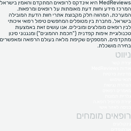
MedReviews היא אינדקס לרופאים המתקדם והאמין בישראל
המרכז מידע וחוות דעת מאומתות על רופאים ומרפאות.
המערכת, המהווה חלק מקבוצת אתרי חוות הדעת המובילה
בישראל, מחברת בין מטופלים המחפשים טיפול רפואי איכותי
לבין רופאים מומלצים ומובילים. אנו עושים זאת באמצעות
טכנולוגיית אימות קפדנית ("חכמת ההמונים") ומנגנוני סינון
מתקדמים, המספקים שקיפות מלאה בעולם הרפואה ומאפשרים
בחירה מושכלת.
ניווט
יצירת קשר
אודות MedReviews
מדיניות פרטיות
תנאי שימוש
הצהרת נגישות
מאמרים רפואים
גלריית תמונות
יצירת פרופיל רופא.ה
כניסה לאזור אישי
רופאים מומחים
גינקולוגים
אורתופדים