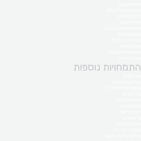
רופאי עיניים
מנתחים פלסטיים
דרמטולוגים
קרדיולוגים
רופאי אף אוזן וגרון
פסיכיאטרים
כירורגים כלליים
אונקולוגים
רופאי אסתטיקה
רופאי שיניים
התמחויות נוספות
אורולוגים
אנדוקרינולוגים
גסטרואנטרולוגים
נוירולוגים
רופאי פוריות
המטולוגים
רופאי ריאות
גריאטרים
ראומטולוגים
מנתחי כלי דם
מומחי טיפול בכאב