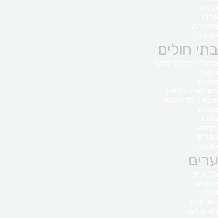
כללית
מכבי
מאוחדת
לאומית
בתי חולים
הרצליה מדיקל סנטר
רפאל
אסותא
בית חולים אלישע
שיבא - תל השומר
איכילוב
הדסה
בילנסון
רמב"ם
סורוקה
ערים
תל אביב
ירושלים
חיפה
באר שבע
ראשון לציון