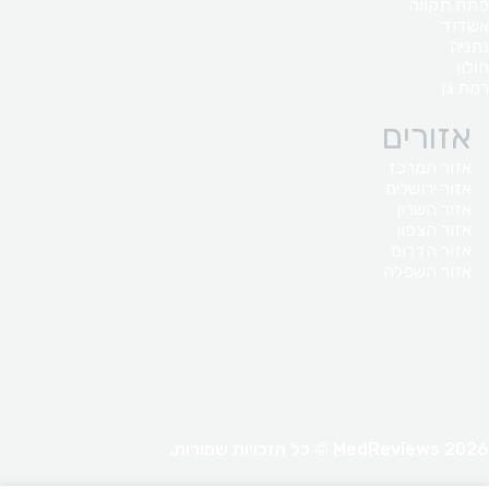
פתח תקווה
אשדוד
נתניה
חולון
רמת גן
אזורים
אזור המרכז
אזור ירושלים
אזור השרון
אזור הצפון
אזור הדרום
אזור השפלה
MedReviews 2026 © כל הזכויות שמורות.