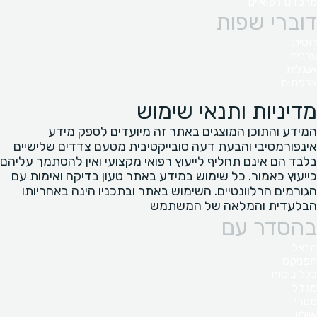
מרכזים רפואיים
דוברי שפות
רוסית
ערבית
אנגלית
צרפתית
מדיניות ותנאי שימוש
המידע והתוכן המוצגים באתר זה מיועדים לספק מידע
אינפורמטיבי והבעת דעה סובייקטיבית מטעם צדדים שלישיים
בלבד הם אינם תחליף לייעוץ רפואי מקצועי ואין להסתמך עליהם
כייעוץ כאמור. כל שימוש במידע באתר טעון בדיקה ואימות עם
הגורמים הרלוונטיים. השימוש באתר ובתכניו הינה באחריותו
הבלעדית והמלאה של המשתמש
בהסדר עם
הראל
הפניקס
כלל ביטוח
מגדל
מנורה
איילון