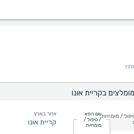
מין
שפה
בית חולים
קופות/ביטוחים
רכז
ומלצים בקריית אונו
אזור בארץ
שם רופא
פול / מומחיות
/ טיפול /
מומחיות