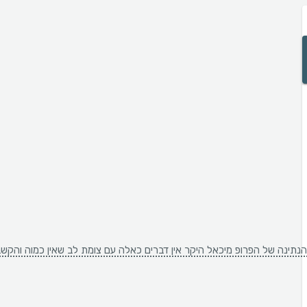
הנתינה של הפרופ מיכאל היקר אין דברים כאלה עם צומת לב שאין כמוה והקשב