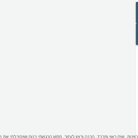
ווינות, שיח ראוי ומכבד, הבנה ורצון לעזור, ממש הרגשתי בנוח ושיקיבלתי את