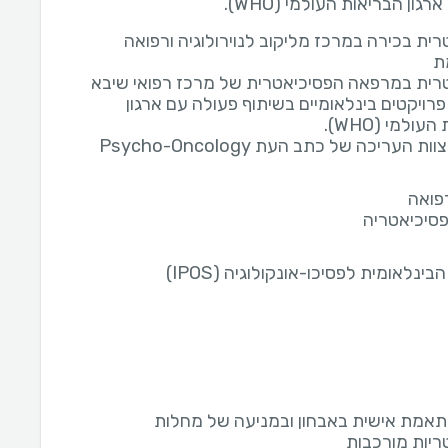
גון הבריאות העולמי (WHO).
רית בכירה במרכז מליקוב לנוירולוגיה ורפואה
ת
רית במרפאה הפסיכיאטרית של מרכז רפואי שיבא
רויקטים בינלאומיים בשיתוף פעולה עם ארגון
עולמי (WHO).
 העריכה של כתב העת Psycho-Oncology
רפואה
ינלאומית לפסיכו-אונקולוגיה (IPOS)
תאמת אישית באבחון ובמניעה של מחלות
ריות מורכבות