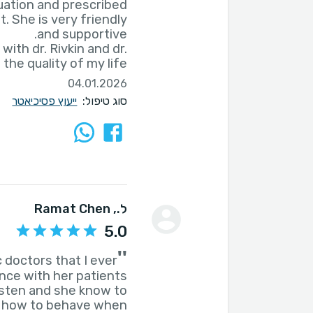
uation and prescribed
. She is very friendly
ith dr. Rivkin and dr.
the quality of my life.
04.01.2026
סוג טיפול:
ייעוץ פסיכיאטר
ל.
, Ramat Chen
5.0
''
 doctors that I ever
ence with her patients
isten and she know to
nd how to behave when