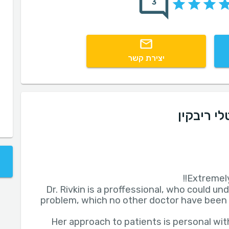
3
יצירת קשר
י ריבקין
Dr. Rivkin is a proffessional, who could u
problem, which no other doctor have been 
Her approach to patients is personal with