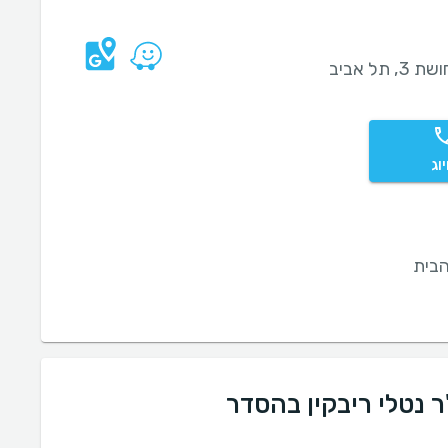
3, תל אביב
וג
בית
 נטלי ריבקין בהסדר