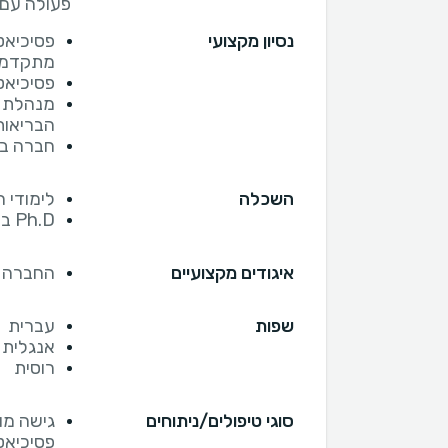
פעולה עם אר
נסיון מקצועי
פסיכיאט
מתקדמ
פסיכיאט
מנהלת פ
הבריאות ה
חברה בצוות
השכלה
לימודי 
Ph.D בפסיכיאטריה
איגודים מקצועיים
החברה הב
שפות
עברית
אנגלית
רוסית
סוגי טיפולים/ניתוחים
גישה מו
פסיכיאט