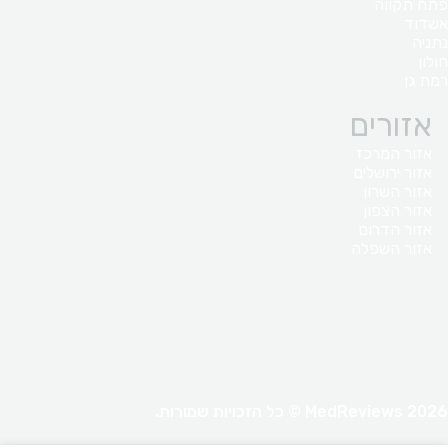
פתח תקווה
אשדוד
נתניה
חולון
רמת גן
אזורים
אזור המרכז
אזור ירושלים
אזור השרון
אזור הצפון
אזור הדרום
אזור השפלה
MedReviews 2026 © כל הזכויות שמורות.