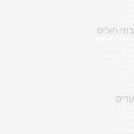
כללית
מכבי
מאוחדת
לאומית
בתי חולים
הרצליה מדיקל סנטר
רפאל
אסותא
בית חולים אלישע
שיבא - תל השומר
איכילוב
הדסה
בילנסון
רמב"ם
סורוקה
ערים
תל אביב
ירושלים
חיפה
באר שבע
ראשון לציון