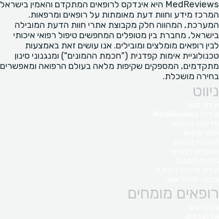
MedReviews היא אינדקס לרופאים המתקדם והאמין בישראל
המרכז מידע וחוות דעת מאומתות על רופאים ומרפאות.
המערכת, המהווה חלק מקבוצת אתרי חוות הדעת המובילה
בישראל, מחברת בין מטופלים המחפשים טיפול רפואי איכותי
לבין רופאים מומלצים ומובילים. אנו עושים זאת באמצעות
טכנולוגיית אימות קפדנית ("חכמת ההמונים") ומנגנוני סינון
מתקדמים, המספקים שקיפות מלאה בעולם הרפואה ומאפשרים
בחירה מושכלת.
ניווט
יצירת קשר
אודות MedReviews
מדיניות פרטיות
תנאי שימוש
הצהרת נגישות
מאמרים רפואים
גלריית תמונות
יצירת פרופיל רופא.ה
כניסה לאזור אישי
רופאים מומחים
גינקולוגים
אורתופדים