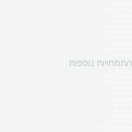
רופאי עיניים
מנתחים פלסטיים
דרמטולוגים
קרדיולוגים
רופאי אף אוזן וגרון
פסיכיאטרים
כירורגים כלליים
אונקולוגים
רופאי אסתטיקה
רופאי שיניים
התמחויות נוספות
אורולוגים
אנדוקרינולוגים
גסטרואנטרולוגים
נוירולוגים
רופאי פוריות
המטולוגים
רופאי ריאות
גריאטרים
ראומטולוגים
מנתחי כלי דם
מומחי טיפול בכאב