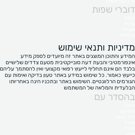
מרכזים רפואיים
דוברי שפות
רוסית
ערבית
אנגלית
צרפתית
מדיניות ותנאי שימוש
המידע והתוכן המוצגים באתר זה מיועדים לספק מידע
אינפורמטיבי והבעת דעה סובייקטיבית מטעם צדדים שלישיים
בלבד הם אינם תחליף לייעוץ רפואי מקצועי ואין להסתמך עליהם
כייעוץ כאמור. כל שימוש במידע באתר טעון בדיקה ואימות עם
הגורמים הרלוונטיים. השימוש באתר ובתכניו הינה באחריותו
הבלעדית והמלאה של המשתמש
בהסדר עם
הראל
הפניקס
כלל ביטוח
מגדל
מנורה
איילון