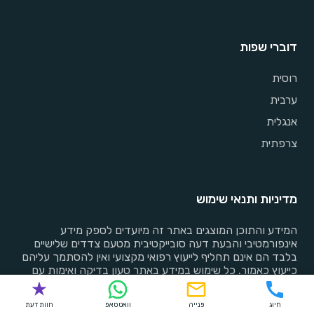
דוברי שפות
רוסית
ערבית
אנגלית
צרפתית
מדיניות ותנאי שימוש
המידע והתוכן המוצגים באתר זה מיועדים לספק מידע
אינפורמטיבי והבעת דעה סובייקטיבית מטעם צדדים שלישיים
בלבד הם אינם תחליף לייעוץ רפואי מקצועי ואין להסתמך עליהם
כייעוץ כאמור. כל שימוש במידע באתר טעון בדיקה ואימות עם
הגורמים הרלוונטיים. השימוש באתר ובתכניו הינה באחריותו
הבלעדית והמלאה של המשתמש
חיוג
פנייה
וואטסאפ
חוות דעת