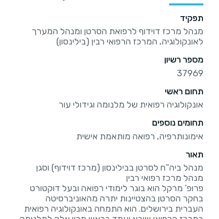
תפקיד
מנהל מרכז דוידוף לרפואת הסרטן ומנהל המערך
לאונקולוגיה, המרכז הרפואי רבין (בילינסון)
מספר רשיון
37969
תחום ראשי
אונקולוגיה רפואית של מלנומה וגידולי עור
תחומים נוספים
אימונותרפיה, רפואה מותאמת אישית
תאור
מנהל ביה”ח לסרטן בבילינסון (מרכז דוידוף) וסגן
פרופ’ מרקל הוא בוגר לימודי רפואה ובעל דוקטורט
בחקר הסרטן בהצטיינות יתרה מהאוניברסיטה
העברית בירושלים. הוא התמחה באונקולוגיה רפואית
במרכז הרפואי שיבא ועמד בראש מכון אלה למלנומה.