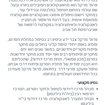
פרופ’ מרקל הוא מהאונקולוגים המובילים בארץ ובעל
שם עולמי בתחום הטיפול במלנומה ובגידולי עור,
במחקר ויישום טיפולים אימונו-אונקולוגיים ואונקולוגיה
מותאמת אישית. בעל דרגת פרופסור מן המניין
לאונקולוגיה ולאימונולוגיה בפקולטה לרפואה של
פרופ’ מרקל צבר ידע וניסיון רב בטיפול במחלת הסרטן,
וממזג באופן ייחודי טיפול קליני בחולים עם מחקר
ופיתוח מקוריים וחדשניים. במשך שנים הוא יוזם
מחקרים ופיתוחים רבים ואף ייסד מכון מחקר וחדשנות
בסרטן (מכון סמואלי, תחת מרכז דוידוף), שתכליתם
היא הבנה יסודית של מחלת הסרטן ופיתוח דרכי אבחון,
טיפול ומעקב פורצי דרך. בהתאם, פרופ’ מרקל מעודכן
בכל החידושים העולמיים בתחומו.
נסיון מקצועי
מנהל מרכז דוידוף לטיפול ולחקר הסרטן, המרכז
הרפואי רבין (ביה"ח בילינסון)
מנהל המערך לאונקולוגיה, מרכז דוידוף בי"ח
בילינסון