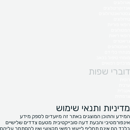
אורולוגים
אנדוקרינולוגים
גסטרואנטרולוגים
נוירולוגים
רופאי פוריות
המטולוגים
רופאי ריאות
גריאטרים
ראומטולוגים
מנתחי כלי דם
מומחי טיפול בכאב
מרכזים רפואיים
דוברי שפות
רוסית
ערבית
אנגלית
צרפתית
מדיניות ותנאי שימוש
המידע והתוכן המוצגים באתר זה מיועדים לספק מידע
אינפורמטיבי והבעת דעה סובייקטיבית מטעם צדדים שלישיים
בלבד הם אינם תחליף לייעוץ רפואי מקצועי ואין להסתמך עליהם