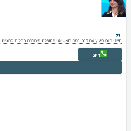
חייתי היום ביעוץ עם ד"ר ונסה רואש.אני מטופלת מיהרבה מחלות כרוניות 
חיוג