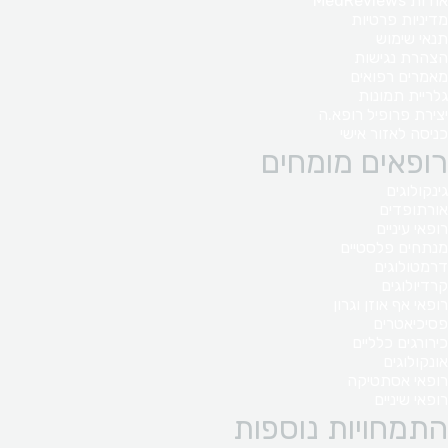
אודות MedReviews
מדיניות פרטיות
תנאי שימוש
הצהרת נגישות
מאמרים רפואים
גלריית תמונות
יצירת פרופיל רופא.ה
כניסה לאזור אישי
רופאים מומחים
גינקולוגים
אורתופדים
רופאי עיניים
מנתחים פלסטיים
דרמטולוגים
קרדיולוגים
רופאי אף אוזן וגרון
פסיכיאטרים
כירורגים כלליים
אונקולוגים
רופאי אסתטיקה
רופאי שיניים
התמחויות נוספות