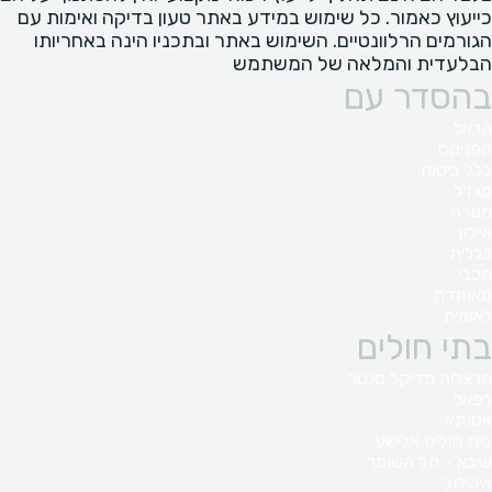
כייעוץ כאמור. כל שימוש במידע באתר טעון בדיקה ואימות עם
הגורמים הרלוונטיים. השימוש באתר ובתכניו הינה באחריותו
הבלעדית והמלאה של המשתמש
בהסדר עם
הראל
הפניקס
כלל ביטוח
מגדל
מנורה
איילון
כללית
מכבי
מאוחדת
לאומית
בתי חולים
הרצליה מדיקל סנטר
רפאל
אסותא
בית חולים אלישע
שיבא - תל השומר
איכילוב