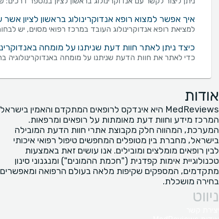
ניתן ליצור לקשר עם אנדוקרינולוג בראשון לציון במספר דרכים: שליחת פנייה מכוונת באמצעות טופס "צור קשר" בעמ
איך אפשר למצוא רופא אנדוקרינולוג בראשון לציון אשר ע
למציאת רופא אנדוקרינולוג העובד במרכז רפואי מסוים, יש לבחו
כיצד ניתן לאתר חוות דעת שניתנו על מומחה באנדוקרינול
כדי לאתר את חוות הדעת שניתנו על מומחה באנדוקרינולוגיה ברא
אודות
MedReviews היא אינדקס לרופאים המתקדם והאמין בישראל
המרכז מידע וחוות דעת מאומתות על רופאים ומרפאות.
המערכת, המהווה חלק מקבוצת אתרי חוות הדעת המובילה
בישראל, מחברת בין מטופלים המחפשים טיפול רפואי איכותי
לבין רופאים מומלצים ומובילים. אנו עושים זאת באמצעות
טכנולוגיית אימות קפדנית ("חכמת ההמונים") ומנגנוני סינון
מתקדמים, המספקים שקיפות מלאה בעולם הרפואה ומאפשרים
בחירה מושכלת.
ניווט
יצירת קשר