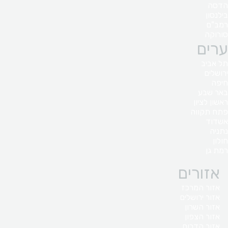
הדסה
בילנסון
רמב"ם
סורוקה
ערים
תל אביב
ירושלים
חיפה
באר שבע
ראשון לציון
פתח תקווה
אשדוד
נתניה
חולון
רמת גן
אזורים
אזור המרכז
אזור ירושלים
אזור השרון
אזור הצפון
אזור הדרום