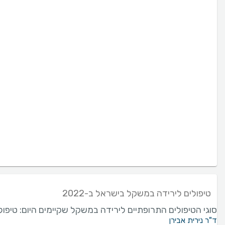
טיפולים לירידה במשקל בישראל ב-2022
סוגי הטיפולים התרופתיים לירידה במשקל שקיימים היום: טיפולים מבוססי אנלוגים של Glp1: סקסנדה LIRAGLUTIDE, אוזמ
ד"ר נירית אבירן