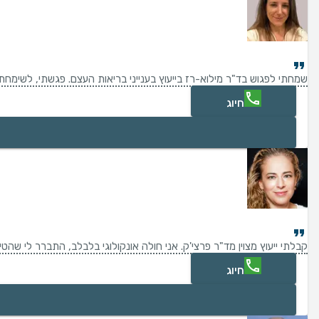
שמחתי לפגוש בד"ר מילוא-רז בייעוץ בענייני בריאות העצם. פגשתי, לשימחת
חיוג
קבלתי ייעוץ מצוין מד"ר פרצי'ק. אני חולה אונקולוגי בלבלב, התברר לי שה
חיוג