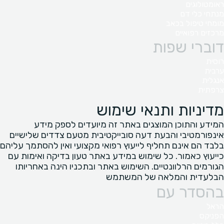
ראומטולוגים
מנתחי כלי דם
מומחי טיפול בכאב
מרכזים רפואיים
דוברי שפות
רוסית
ערבית
אנגלית
צרפתית
מדיניות ותנאי שימוש
המידע והתוכן המוצגים באתר זה מיועדים לספק מידע
אינפורמטיבי והבעת דעה סובייקטיבית מטעם צדדים שלישיים
בלבד הם אינם תחליף לייעוץ רפואי מקצועי ואין להסתמך עליהם
כייעוץ כאמור. כל שימוש במידע באתר טעון בדיקה ואימות עם
הגורמים הרלוונטיים. השימוש באתר ובתכניו הינה באחריותו
הבלעדית והמלאה של המשתמש
בהסדר עם
הראל
הפניקס