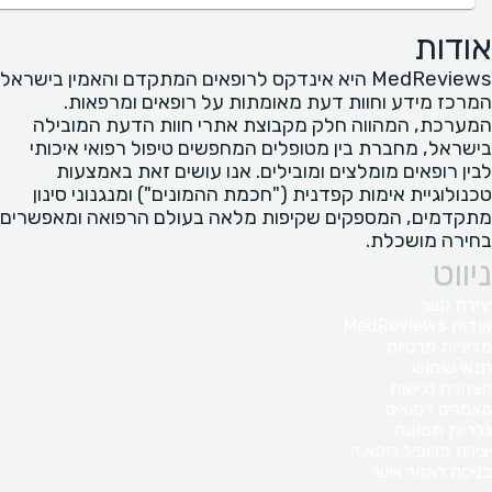
אודות
MedReviews היא אינדקס לרופאים המתקדם והאמין בישראל
המרכז מידע וחוות דעת מאומתות על רופאים ומרפאות.
המערכת, המהווה חלק מקבוצת אתרי חוות הדעת המובילה
בישראל, מחברת בין מטופלים המחפשים טיפול רפואי איכותי
לבין רופאים מומלצים ומובילים. אנו עושים זאת באמצעות
טכנולוגיית אימות קפדנית ("חכמת ההמונים") ומנגנוני סינון
מתקדמים, המספקים שקיפות מלאה בעולם הרפואה ומאפשרים
בחירה מושכלת.
ניווט
יצירת קשר
אודות MedReviews
מדיניות פרטיות
תנאי שימוש
הצהרת נגישות
מאמרים רפואים
גלריית תמונות
יצירת פרופיל רופא.ה
כניסה לאזור אישי