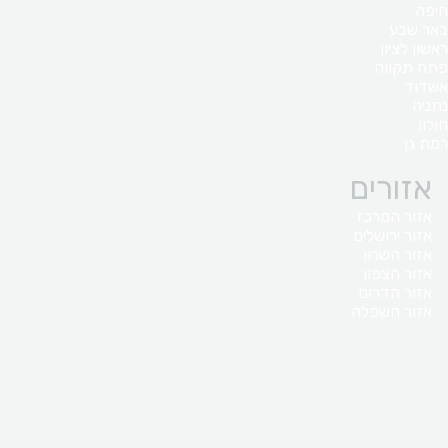
חיפה
באר שבע
ראשון לציון
פתח תקווה
אשדוד
נתניה
חולון
רמת גן
אזורים
אזור המרכז
אזור ירושלים
אזור השרון
אזור הצפון
אזור הדרום
אזור השפלה