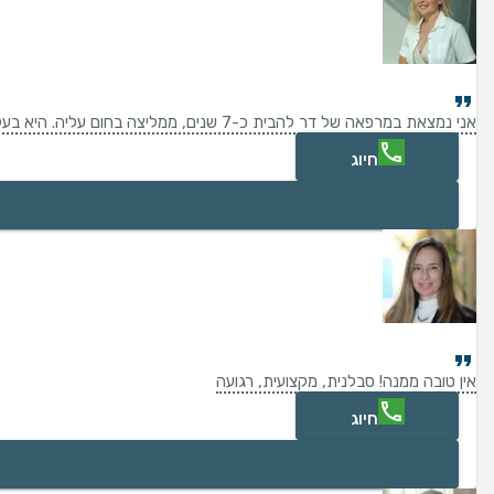
אני נמצאת במרפאה של דר להבית כ-7 שנים, ממליצה בחום עליה. היא בעלת ידע מקצועי רב , מסבירה בפירוט ובנעימות את סוג הטיפול שעבורו הגעתי. וכמובן שהתוצאות מרשימות וטובות.
חיוג
אין טובה ממנה! סבלנית, מקצועית, רגועה
חיוג