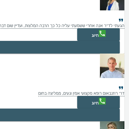
הגעתי לד״ר אנה אחרי ששמעתי עליה כל כך הרבה המלצות, ועדיין שום דבר ל
חיוג
דר׳ רוזנבאום רופא מקצועי אמין ונעים, ממליצה בחום
חיוג