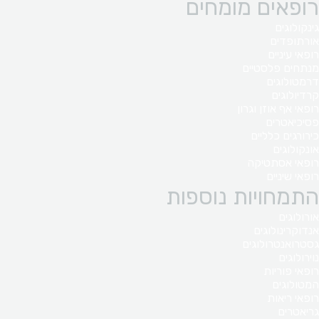
רופאים מומחים
גינקולוגים
אורתופדים
רופאי עיניים
מנתחים פלסטיים
דרמטולוגים
קרדיולוגים
רופאי אף אוזן וגרון
פסיכיאטרים
כירורגים כלליים
אונקולוגים
רופאי אסתטיקה
רופאי שיניים
התמחויות נוספות
אורולוגים
אנדוקרינולוגים
גסטרואנטרולוגים
נוירולוגים
רופאי פוריות
המטולוגים
רופאי ריאות
גריאטרים