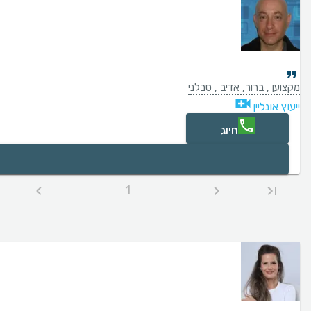
מקצוען , ברור, אדיב , סבלני
ייעוץ אונליין
חיוג
1