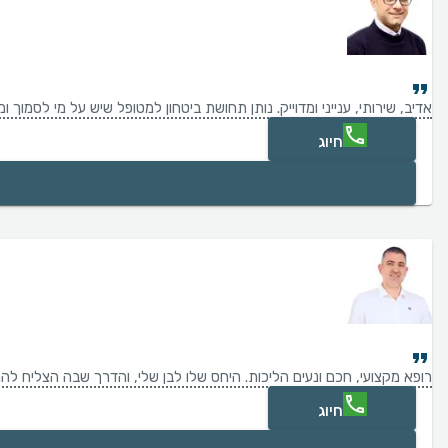
אדיב, שירותי, ענייני ומדוייק. נותן תחושת ביטחון למטופל שיש על מי לסמוך ו
חיוג
רופא מקצועי, חכם ונעים הליכות. היחס שלו לבן שלי, והדרך שבה הצליח להרג
חיוג