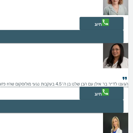
חיוג
הגענו לד״ר בר אילן עם הבן שלנו בן ה־4.5 בעקבות נגעי מולוסקום שהיו פזורים בכל הגוף. ד״ר בר אילן הייתה מקסימה איתו, נעימה וסבלנית מאוד, והטיפול היה פשוט ויעיל. אחרי שני טיפולים בלבד כל הנגעים נעלמו לחלוטין. אנחנו מאוד מרוצים וממליצים עליה בחום!
חיוג