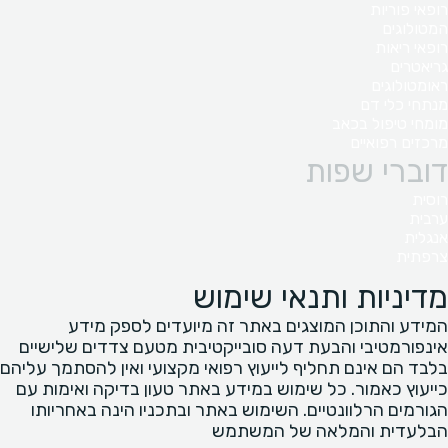
רופאי פוריות
המטולוגים
רופאי ריאות
גריאטרים
ראומטולוגים
מנתחי כלי דם
מומחי טיפול בכאב
מרכזים רפואיים
דוברי שפות
רוסית
ערבית
אנגלית
צרפתית
מדיניות ותנאי שימוש
המידע והתוכן המוצגים באתר זה מיועדים לספק מידע
אינפורמטיבי והבעת דעה סובייקטיבית מטעם צדדים שלישיים
בלבד הם אינם תחליף לייעוץ רפואי מקצועי ואין להסתמך עליהם
כייעוץ כאמור. כל שימוש במידע באתר טעון בדיקה ואימות עם
הגורמים הרלוונטיים. השימוש באתר ובתכניו הינה באחריותו
הבלעדית והמלאה של המשתמש