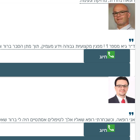
רופאה נהדרת, מדויקת ונעימה.
ד״ר גיא מספר 1 ! מפגין מקצועיות גבוהה וידע מעמיק, תוך מתן הסבר ברור ומרגיע לאורך כל התהליך. היחס האישי שלו והסבלנות, תורמים מאוד לתחושת הביטחון שלי כמטופל. ממליץ בחום לכל מי שמחפש טיפול רפואי ברמה גבוהה לצד אנושיות ואכפתיות.
חיוג
אני רופאה, וכשבחרתי רופא שאליו אלך לטיפולים אסתטיים היה לי ברור שאל
חיוג