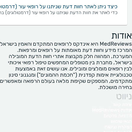
כיצד ניתן לאתר חוות דעת שניתנו על רופאי עור (דרמטול
כדי לאתר את חוות הדעת שניתנו על רופאי עור (דרמטולוגים) בר
אודות
MedReviews היא אינדקס לרופאים המתקדם והאמין בישראל
המרכז מידע וחוות דעת מאומתות על רופאים ומרפאות.
המערכת, המהווה חלק מקבוצת אתרי חוות הדעת המובילה
בישראל, מחברת בין מטופלים המחפשים טיפול רפואי איכותי
לבין רופאים מומלצים ומובילים. אנו עושים זאת באמצעות
טכנולוגיית אימות קפדנית ("חכמת ההמונים") ומנגנוני סינון
מתקדמים, המספקים שקיפות מלאה בעולם הרפואה ומאפשרים
בחירה מושכלת.
ניווט
יצירת קשר
אודות MedReviews
מדיניות פרטיות
תנאי שימוש
הצהרת נגישות