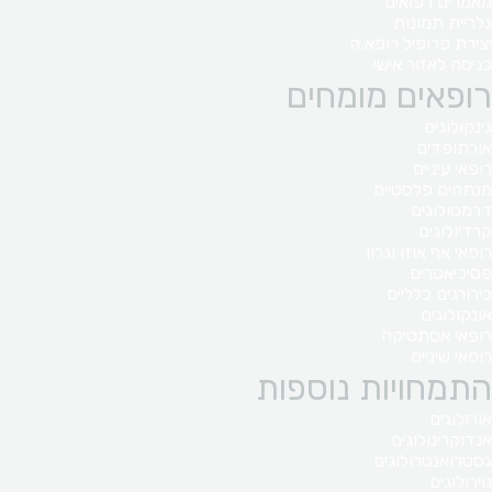
מאמרים רפואים
גלריית תמונות
יצירת פרופיל רופא.ה
כניסה לאזור אישי
רופאים מומחים
גינקולוגים
אורתופדים
רופאי עיניים
מנתחים פלסטיים
דרמטולוגים
קרדיולוגים
רופאי אף אוזן וגרון
פסיכיאטרים
כירורגים כלליים
אונקולוגים
רופאי אסתטיקה
רופאי שיניים
התמחויות נוספות
אורולוגים
אנדוקרינולוגים
גסטרואנטרולוגים
נוירולוגים