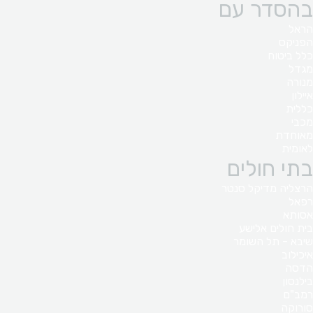
בהסדר עם
הראל
הפניקס
כלל ביטוח
מגדל
מנורה
איילון
כללית
מכבי
מאוחדת
לאומית
בתי חולים
הרצליה מדיקל סנטר
רפאל
אסותא
בית חולים אלישע
שיבא - תל השומר
איכילוב
הדסה
בילנסון
רמב"ם
סורוקה