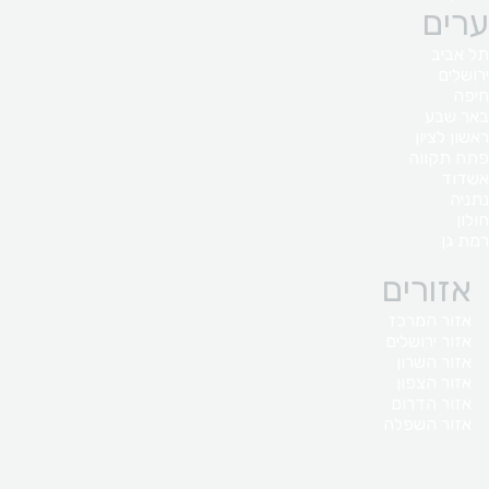
ערים
תל אביב
ירושלים
חיפה
באר שבע
ראשון לציון
פתח תקווה
אשדוד
נתניה
חולון
רמת גן
אזורים
אזור המרכז
אזור ירושלים
אזור השרון
אזור הצפון
אזור הדרום
אזור השפלה