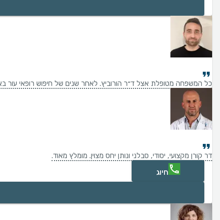
כל המשפחה מטופלת אצל ד״ר הורוביץ. לאחר שנים של חיפוש רופאי עור באזו
דר קורן מקצועי, יסודי, סבלני ונותן יחס מצוין. מומלץ מאוד.
חיוג