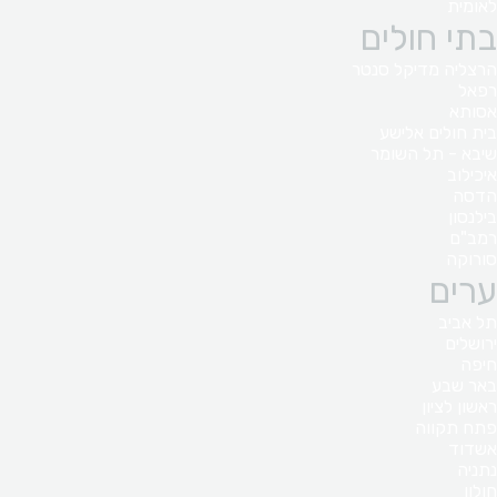
לאומית
בתי חולים
הרצליה מדיקל סנטר
רפאל
אסותא
בית חולים אלישע
שיבא - תל השומר
איכילוב
הדסה
בילנסון
רמב"ם
סורוקה
ערים
תל אביב
ירושלים
חיפה
באר שבע
ראשון לציון
פתח תקווה
אשדוד
נתניה
חולון