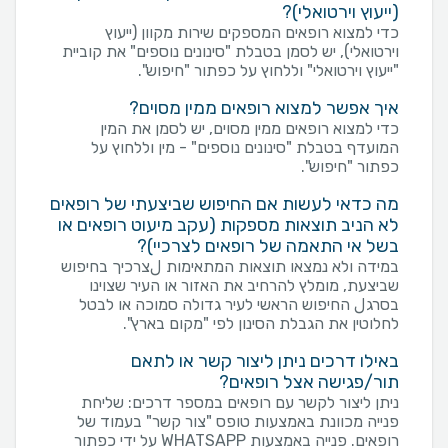
(ייעוץ וירטואלי)?
כדי למצוא רופאים המספקים שירות מקוון (ייעוץ
וירטואלי), יש לסמן בטבלת "סינונים נוספים" את קוביית
"ייעוץ וירטואלי" וללחוץ על כפתור "חיפוש".
איך אפשר למצוא רופאים ממין מסוים?
כדי למצוא רופאים ממין מסוים, יש לסמן את המין
המועדף בטבלת "סינונים נוספים" - מין וללחוץ על
כפתור "חיפוש".
מה כדאי לעשות אם החיפוש שביצעתי של רופאים
לא הניב תוצאות מספקות (עקב מיעוט רופאים או
בשל אי התאמה של רופאים לצרכיי)?
במידה ולא נמצאו תוצאות המתאימות لצרכיך בחיפוש
שביצעת, מומלץ להרחיב את האזור או העיר שצוינו
בסרגل החיפוש הראשי לעיר גדולה סמוכה או לבטל
לחלוטין את הגבלת הסינון לפי "מקום בארץ".
באילו דרכים ניתן ליצור קשר או לתאם
תור/פגישה אצל רופאים?
ניתן ליצור לקשר עם רופאים במספר דרכים: שליחת
פנייה מכוונת באמצעות טופס "צור קשר" בעמוד של
רופאים. פנייה באמצעות WHATSAPP על ידי כפתור