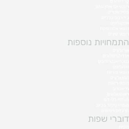
קרדיולוגים
רופאי אף אוזן וגרון
פסיכיאטרים
כירורגים כלליים
אונקולוגים
רופאי אסתטיקה
רופאי שיניים
התמחויות נוספות
אורולוגים
אנדוקרינולוגים
גסטרואנטרולוגים
נוירולוגים
רופאי פוריות
המטולוגים
רופאי ריאות
גריאטרים
ראומטולוגים
מנתחי כלי דם
מומחי טיפול בכאב
מרכזים רפואיים
דוברי שפות
רוסית