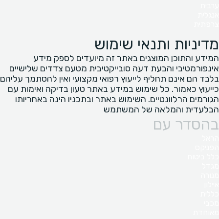
ערבית
אנגלית
צרפתית
מדיניות ותנאי שימוש
המידע והתוכן המוצגים באתר זה מיועדים לספק מידע
אינפורמטיבי והבעת דעה סובייקטיבית מטעם צדדים שלישיים
בלבד הם אינם תחליף לייעוץ רפואי מקצועי ואין להסתמך עליהם
כייעוץ כאמור. כל שימוש במידע באתר טעון בדיקה ואימות עם
הגורמים הרלוונטיים. השימוש באתר ובתכניו הינה באחריותו
הבלעדית והמלאה של המשתמש
בהסדר עם
הראל
הפניקס
כלל ביטוח
מגדל
מנורה
איילון
כללית
מכבי
מאוחדת