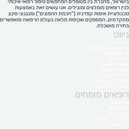
בישראל, מחברת בין מטופלים המחפשים טיפול רפואי איכותי
לבין רופאים מומלצים ומובילים. אנו עושים זאת באמצעות
טכנולוגיית אימות קפדנית ("חכמת ההמונים") ומנגנוני סינון
מתקדמים, המספקים שקיפות מלאה בעולם הרפואה ומאפשרים
בחירה מושכלת.
ניווט
יצירת קשר
אודות MedReviews
מדיניות פרטיות
תנאי שימוש
הצהרת נגישות
מאמרים רפואים
גלריית תמונות
יצירת פרופיל רופא.ה
כניסה לאזור אישי
רופאים מומחים
גינקולוגים
אורתופדים
רופאי עיניים
מנתחים פלסטיים
דרמטולוגים