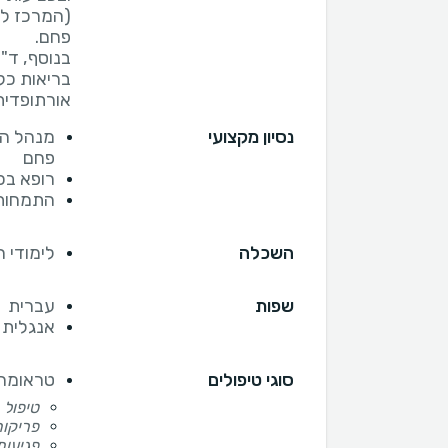
(המרכז לר
בנוסף, ד"
בריאות כלל
אורתופדית
נסיון מקצועי
מנהל המ
פחם
רופא בכ
התמחות 
השכלה
לימודי 
שפות
עברית
אנגלית
סוגי טיפולים
טראומה 
טיפול 
פריקו
פגיעות