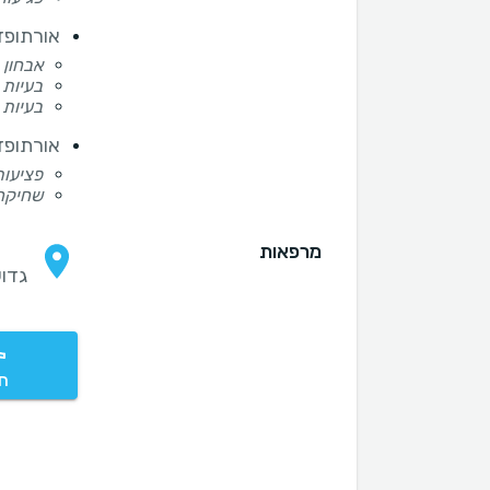
אורתופד
אבחון 
בעיות 
בעיות
אורתופד
פציעות
שחיקה 
מרפאות
גדוע אל
חי