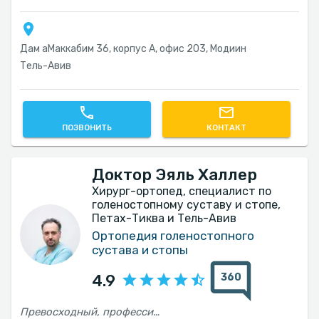
Дам aMаккабим 36, корпус А, офис 203, Модиин
Тель-Авив‎
ПОЗВОНИТЬ
КОНТАКТ
Доктор Эяль Халлер
Хирург-ортопед, специалист по
голеностопному суставу и стопе,
Петах-Тиква и Тель-Авив
Ортопедия голеностопного
сустава и стопы
360
4.9
Превосходный, профессиональный и чуткий сервис