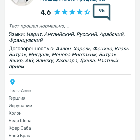
95
4.6
Тест прошел нормально, но я жду ответа уже больше месяца
Языки:
Иврит, Английский, Русский, Арабский,
Французский
Договоренность с:
Аялон, Харель, Феникс, Клаль
Битуах, Мигдаль, Менора Мивтахим, Битуах
Яшир, AIG, Элияху, Хахшара, Дикла, Частный
прием
Тель-Авив‎
Герцлия
Иерусалим
Холон
Беэр Шева
Кфар Саба
Бней Брак