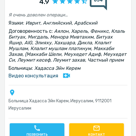
654
4.9
Я очень доволен операцией профессора Самера Хатиба
Языки:
Иврит, Английский, Арабский
Договоренность с:
Аялон, Харель, Феникс, Клаль
Битуах, Мигдаль, Менора Мивтахим, Битуах
Яшир, AIG, Элияху, Хахшара, Дикла, Клалит
Мушлам, Клалит мушлам платинум, Маккаби
Захав, (Маккаби Шели, Меухедет Адиф, Меухедет
Си, Леумит кесеф, Леумит захав, Частный прием
Больницы:
Хадасса Эйн Керем
Видео консультация
Больница Хадасса Эйн Карем, Иерусалим, 9112001
Иерусалим
ПОЗВОНИТЬ
КОНТАКТ