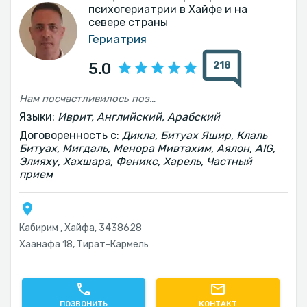
психогериатрии в Хайфе и на
севере страны
Гериатрия
218
5.0
Нам посчастливилось познакомиться с доктором Ахмадом Абу Аль-Юнусом, который сочетает в себе профессионализм, чуткость и редкую человечность.
Языки:
Иврит, Английский, Арабский
Договоренность с:
Дикла, Битуах Яшир, Клаль
Битуах, Мигдаль, Менора Мивтахим, Аялон, AIG,
Элияху, Хахшара, Феникс, Харель, Частный
прием
Кабирим , Хайфа, 3438628
Хаанафа 18, Тират-Кармель
ПОЗВОНИТЬ
КОНТАКТ