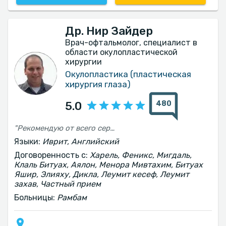
Др. Нир Зайдер
Врач-офтальмолог, специалист в
области окулопластической
хирургии
Окулопластика (пластическая
хирургия глаза)
480
5.0
"Рекомендую от всего сердца! Я прошла операцию по подтяжке век у доктора Нира Зайдера, и этот опыт был просто превосходным. Помимо безупречного профессионализма, на протяжении всего пути я получала тёплое, терпеливое и заботливое отношение. Я чувствовала себя в самых надёжных и умелых руках. Большое спасибо!"
Языки:
Иврит, Английский
Договоренность с:
Харель, Феникс, Мигдаль,
Клаль Битуах, Аялон, Менора Мивтахим, Битуах
Яшир, Элияху, Дикла, Леумит кесеф, Леумит
захав, Частный прием
Больницы:
Рамбам