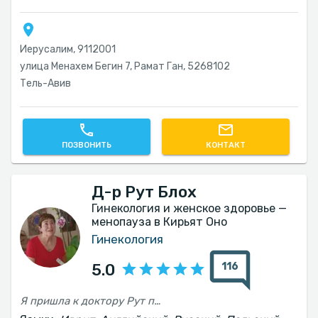
Иерусалим, 9112001
улица Менахем Бегин 7, Рамат Ган, 5268102
Тель-Авив‎
ПОЗВОНИТЬ
КОНТАКТ
Д-р Рут Блох
Гинекология и женское здоровье —
менопауза в Кирьят Оно
Гинекология
116
5.0
Я пришла к доктору Рут после наблюдения за миомами и по рекомендации рассмотреть лапароскопию. Я долго колебалась, стоит ли идти на операцию, и доктор Рут была исключительно внимательной и терпеливой. Она тщательно изучила все документы и результаты анализов, выслушала каждый вопрос и ясно объяснила все варианты. Кроме того, она дала мне профессиональные рекомендации относительно гормональной заместительной терапии в период менопаузы — информацию, которую я не получила ни от одного другого гинеколога. Встреча с ней дала мне полную уверенность и ясное понимание дальнейших шагов и решений, которые мне необходимо принять. Я очень ценю профессиональный подход в лечении. Горячо рекомендую.