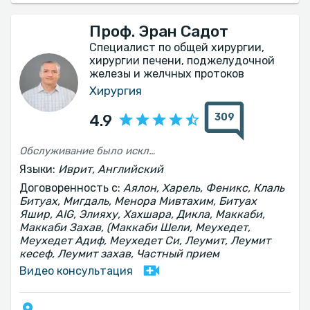
Проф. Эран Садот
Специалист по общей хирургии,
хирургии печени, поджелудочной
железы и желчных протоков
Хирургия
309
4.9
Обслуживание было исключительно хорошим, меня приняли быстро, отношение было замечательным — и быстрым, и очень профессиональным. Я чувствовал себя в безопасности и в самых лучших руках. Операция прошла успешно, и я очень горд и рад, что есть такие профессиональные и в то же время такие человечные врачи, как профессор Эран Шадот.
Языки:
Иврит, Английский
Договоренность с:
Аялон, Харель, Феникс, Клаль
Битуах, Мигдаль, Менора Мивтахим, Битуах
Яшир, AIG, Элияху, Хахшара, Дикла, Маккаби,
Маккаби Захав, (Маккаби Шели, Меухедет,
Меухедет Адиф, Меухедет Си, Леумит, Леумит
кесеф, Леумит захав, Частный прием
Видео консультация