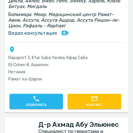
Дикла, Аялон, Bwell, Femi, Элияху, Харель, Клаль
Битуах, Мигдаль
Больницы:
Меир, Медицинский центр Рамат-
Авив, Ассута, Ассута Ашдод, Ассута Ришон-ле-
Цион, Рафаэль - Raphael
Видео консультация
Rapaport 3, Kfar Saba Yaroka, Кфар Саба
Eli Cohen 8, Ашкелон
Нетания
Рамат ха-Шарон
ПОЗВОНИТЬ
КОНТАКТ
Д-р Ахмад Абу Эльюнес
Специалист по гериатрии и