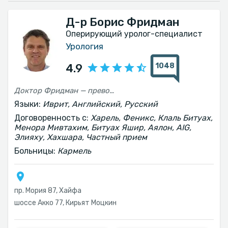
Д-р Борис Фридман
Оперирующий уролог-специалист
Урология
1048
4.9
Доктор Фридман — превосходный врач, внимательный и профессиональный. Он всё подробно объяснил перед операцией, и всё прошло благополучно. Не сожалею о том, что приехал из Ришон-ле-Циона в Хайфу, чтобы получить лечение у доктора Фридмана
Языки:
Иврит, Английский, Русский
Договоренность с:
Харель, Феникс, Клаль Битуах,
Менора Мивтахим, Битуах Яшир, Аялон, AIG,
Элияху, Хахшара, Частный прием
Больницы:
Кармель
пр. Мория 87, Хайфа
шоссе Акко 77, Кирьят Моцкин