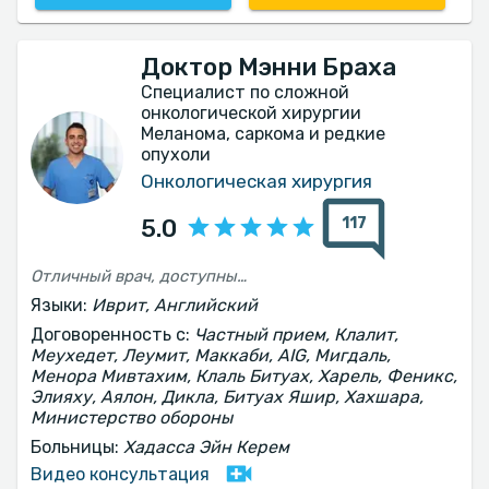
Доктор Мэнни Браха
Специалист по сложной
онкологической хирургии
Меланома, саркома и редкие
опухоли
Онкологическая хирургия
117
5.0
Отличный врач, доступный!!!! Человечный - поистине редкий вид
Языки:
Иврит, Английский
Договоренность с:
Частный прием, Клалит,
Меухедет, Леумит, Маккаби, AIG, Мигдаль,
Менора Мивтахим, Клаль Битуах, Харель, Феникс,
Элияху, Аялон, Дикла, Битуах Яшир, Хахшара,
Министерство обороны
Больницы:
Хадасса Эйн Керем
Видео консультация