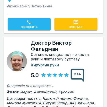
Ицхак Рабин 1, Петах-Тиква
ПОЗВОНИТЬ
КОНТАКТ
Доктор Виктор
Фельдман
Ортопед, специалист по кисти
руки и локтевому суставу
Хирургия руки
274
5.0
Он провёл мне операцию после перелома руки. Я доволен и рекомендую его.
Языки:
Иврит, Английский, Русский
Договоренность с:
Частный прием, Феникс,
Менора Мивтахим, Битуах Яшир, AIG, Хахшара,