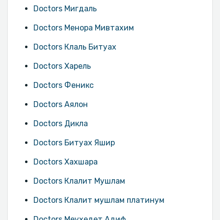
Doctors Мигдаль
Doctors Менора Мивтахим
Doctors Клаль Битуах
Doctors Харель
Doctors Феникс
Doctors Аялон
Doctors Дикла
Doctors Битуах Яшир
Doctors Хахшара
Doctors Клалит Мушлам
Doctors Клалит мушлам платинум
Doctors Меухедет Адиф