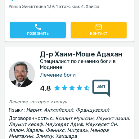
Улица Эйнштейна 139, 1 этаж, ком. 4, Хайфа
ПОЗВОНИТЬ
КОНТАКТ
Д-р Хаим-Моше Адахан
Специалист по лечению боли в
Модиине
Лечение боли
381
4.8
Лечение, которое я получил от доктора Хаима, я рекомендую каждому, кто испытывает невыносимые боли. Сегодня я чувствую себя очень хорошо и свободен делать всё. Большое спасибо за лечение и за отношение всей команды.
Языки:
Иврит, Английский, Французский
Договоренность с:
Клалит Мушлам, Леумит захав,
Леумит кесеф, Меухедет Адиф, Меухедет Си,
Аялон, Харель, Феникс, Мигдаль, Менора
Мивтахим, Элияху, Хахшара