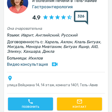
и болезням печени в Тель-Авиве
Гастроэнтерология
326
4.9
Она очаровательна
Языки:
Иврит, Английский, Русский
Договоренность с:
Харель, Аялон, Клаль Битуах,
Мигдаль, Менора Мивтахим, Битуах Яшир, AIG,
Элияху, Хахшара, Дикла
Больницы:
Ихилов
Видео консультация
улица Вейцмана 14, 14 этаж, комната 1401, Тель-Авив‎
ПОЗВОНИТЬ
КОНТАКТ