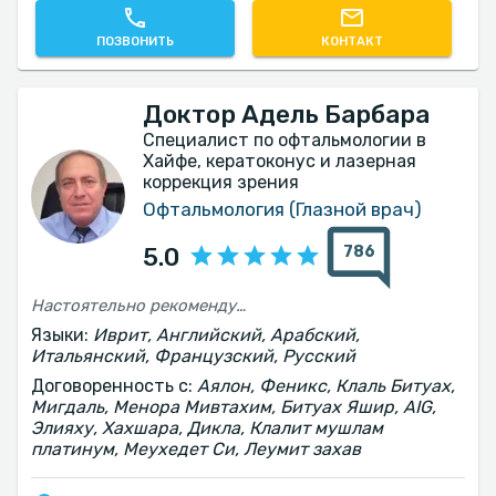
ПОЗВОНИТЬ
КОНТАКТ
Доктор Адель Барбара
Специалист по офтальмологии в
Хайфе, кератоконус и лазерная
коррекция зрения
Офтальмология (Глазной врач)
786
5.0
Настоятельно рекомендую пройти подобное лечение и этот меняющий жизнь процесс у доктора Барбары. Всё прошло гладко и быстро благодаря профессионализму и опыту доктора Адель. Вдобавок к личному и уважительному отношению
Языки:
Иврит, Английский, Арабский,
Итальянский, Французский, Русский
Договоренность с:
Аялон, Феникс, Клаль Битуах,
Мигдаль, Менора Мивтахим, Битуах Яшир, AIG,
Элияху, Хахшара, Дикла, Клалит мушлам
платинум, Меухедет Си, Леумит захав