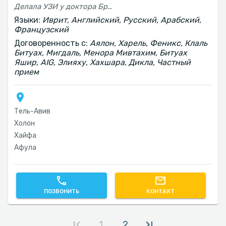
Делала УЗИ у доктора Браутбера, врач профессиональный, добрый и приятный. Отличный сервис! Спасибо 🙏🏼
Языки:
Иврит, Английский, Русский, Арабский,
Французский
Договоренность с:
Аялон, Харель, Феникс, Клаль
Битуах, Мигдаль, Менора Мивтахим, Битуах
Яшир, AIG, Элияху, Хахшара, Дикла, Частный
прием
Тель-Авив‎
Холон
Хайфа
Афула
ПОЗВОНИТЬ
КОНТАКТ
1
2