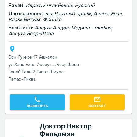
Языки:
Иврит, Английский, Русский
Договоренность с:
Частный прием, Аялон, Femi,
Клаль Битуах, Феникс
Больницы:
Ассута Ашдод, Медика - medica,
Ассута Беэр-Шева
Бен-Гурион 17, Ашкелон
ул Хаим Ехил 7 ассута, Беэр Шева
Ганей Таль 2, Гиват Шмуэль
Петах-Тиква
ПОЗВОНИТЬ
КОНТАКТ
Доктор Виктор
Фельдман