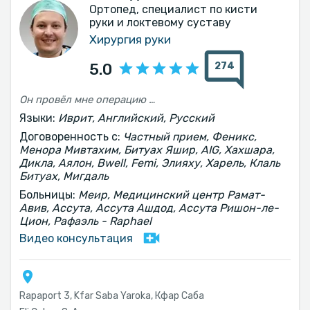
Ортопед, специалист по кисти
руки и локтевому суставу
Хирургия руки
274
5.0
Он провёл мне операцию после перелома руки. Я доволен и рекомендую его.
Языки:
Иврит, Английский, Русский
Договоренность с:
Частный прием, Феникс,
Менора Мивтахим, Битуах Яшир, AIG, Хахшара,
Дикла, Аялон, Bwell, Femi, Элияху, Харель, Клаль
Битуах, Мигдаль
Больницы:
Меир, Медицинский центр Рамат-
Авив, Ассута, Ассута Ашдод, Ассута Ришон-ле-
Цион, Рафаэль - Raphael
Видео консультация
Rapaport 3, Kfar Saba Yaroka, Кфар Саба