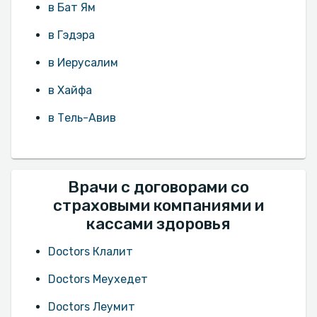
в Бат Ям
в Гэдэра
в Иерусалим
в Хайфа
в Тель-Авив‎
Врачи с договорами со
страховыми компаниями и
кассами здоровья
Doctors Клалит
Doctors Меухедет
Doctors Леумит