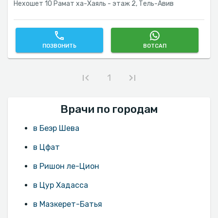
Нехошет 10 Рамат ха-Хаяль - этаж 2, Тель-Авив‎
ПОЗВОНИТЬ
ВОТСАП
1
Врачи по городам
в Беэр Шева
в Цфат
в Ришон ле-Цион
в Цур Хадасса
в Мазкерет-Батья