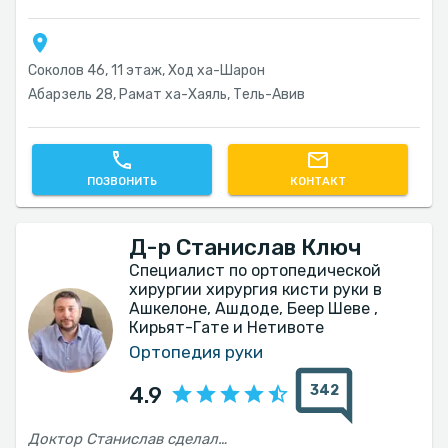
Соколов 46, 11 этаж, Ход ха-Шарон
Абарзель 28, Рамат ха-Хаяль, Тель-Авив‎
ПОЗВОНИТЬ
КОНТАКТ
Д-р Станислав Ключ
Специалист по ортопедической
хирургии хирургия кисти руки в
Ашкелоне, Ашдоде, Беер Шеве ,
Кирьят-Гате и Нетивоте
Ортопедия руки
342
4.9
Доктор Станислав сделал мне операцию де Кервена. Прошло всего 3 недели, а я уже чувствую значительное улучшение. Доктор объяснил мне всё, что связано с операцией, очень понятным образом. И выполнение было безупречным.