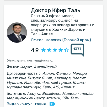
Доктор Кфир Таль
Опытный офтальмолог,
специализирующийся на
операциях по поводу катаракты и
глаукомы в Ход-ха-Шароне и
Тель-Авиве
Офтальмология (Глазной врач)
1377
4.9
Уважительное, профессиональное и серьёзное отношение Объяснение ситуации и дальнейшего хода проверки
Языки:
Иврит, Английский
Договоренность с:
Аялон, Феникс, Менора
Мивтахим, Битуах Яшир, Хахшара, Клалит
Мушлам, Маккаби, Частный прием, Клалит
мушлам платинум, Femi, AIG, Клалит
Больницы:
Ассута, Вольфсон, Медика - medica,
Медицинский центр Атитим, Эйн Таль
Видео консультация