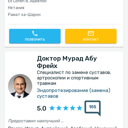
Eli Cohen 8, Ашкелон
Нетания
Рамат ха-Шарон
ПОЗВОНИТЬ
КОНТАКТ
Доктор Мурад Абу
Фрейх
Специалист по замене суставов,
артроскопии и спортивным
травмам
Эндопротезирование (замена)
суставов
105
5.0
Предоставил наилучший сервис и самые замечательные ощущения, которые только можно представить.