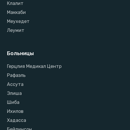
Клалит
Маккаби
Меухедет
Леумит
Больницы
Герцлия Медикал Центр
Рафаэль
Ассута
Элиша
Шиба
Ихилов
Хадасса
Бейлинсон