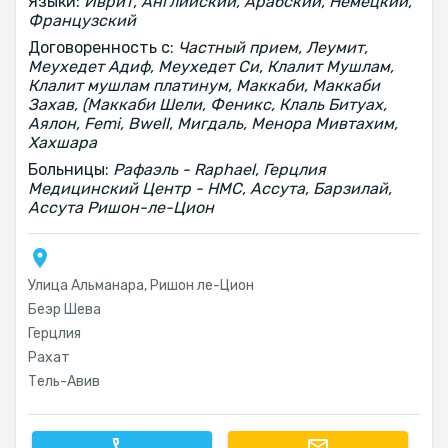
Языки:
Иврит, Английский, Арабский, Немецкий,
Французский
Договоренность с:
Частный прием, Леумит,
Меухедет Адиф, Меухедет Си, Клалит Мушлам,
Клалит мушлам платинум, Маккаби, Маккаби
Захав, (Маккаби Шели, Феникс, Клаль Битуах,
Аялон, Femi, Bwell, Мигдаль, Менора Мивтахим,
Хахшара
Больницы:
Рафаэль - Raphael, Герцлия
Медицинский Центр - HMC, Ассута, Барзилай,
Ассута Ришон-ле-Цион
Улица Альманара, Ришон ле-Цион
Беэр Шева
Герцлия
Рахат
Тель-Авив‎