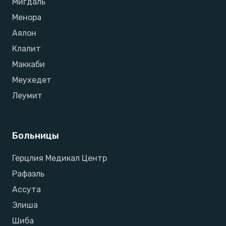
Мигдаль
Менора
Аялон
Клалит
Маккаби
Меухедет
Леумит
Больницы
Герцлия Медикал Центр
Рафаэль
Ассута
Элиша
Шиба