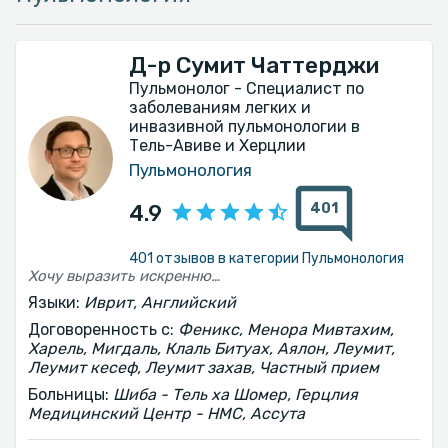
Д-р Сумит Чаттерджи
Пульмонолог - Специалист по
заболеваниям легких и
инвазивной пульмонологии в
Тель-Авиве и Херцлии
Пульмонология
401
4.9
401 отзывов в категории Пульмонология
Хочу выразить искреннюю и тёплую рекомендацию доктору Сумиту Чаттерджи. Моя партнёрша перенесла комбинированную процедуру, включавшую биопсию лёгкого вместе с дренированием жидкости, выполненным нестандартным образом. Прежде всего — она наконец может дышать (в буквальном смысле) — после нескольких тяжёлых недель. Доктор Сумит был профессиональным, приятным, внимательным, терпеливым, чутким и сделал гораздо больше, чем от него требовалось. Моя семья прошла через несколько частных процедур. Как правило, врач приходит и сразу переходит к следующему пациенту (время — деньги) — но не в этом случае. Кроме того, Анат, супруга доктора Сумита (руководитель клиники), является настоящим ангелом и высококлассным специалистом. Она организовала для нас эту нестандартную процедуру менее чем за 24 часа, уделила своё время, чтобы выслушать и понять суть проблемы, и помогла нам принять важнейшие решения (помимо самой процедуры).
Языки:
Иврит, Английский
Договоренность с:
Феникс, Менора Мивтахим,
Харель, Мигдаль, Клаль Битуах, Аялон, Леумит,
Леумит кесеф, Леумит захав, Частный прием
Больницы:
Шиба - Тель ха Шомер, Герцлия
Медицинский Центр - HMC, Ассута