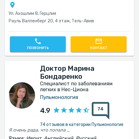
Ул. Ахошлим 8, Герцлия
Рауль Валленберг 20, 4 этаж, Тель-Авив‎
ПОЗВОНИТЬ
КОНТАКТ
Доктор Марина
Бондаренко
Специалист по заболеваниям
легких в Нес-Циона
Пульмонология
74
4.9
74 отзывов в категории Пульмонология
Я очень рада, что попала именно к этому врачу. Я понимаю и чувствую, что она очень хороший специалист и внимательный врач. Всё объяснила понятно, доступно и исчерпывающе. Спасибо !
Языки:
Иврит, Английский, Русский