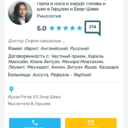
горла и носа и хирург головы и
шеи в Герцлии и Беэр-Шеве
Ринология
214
5.0
Доктор София серьёзная, профессиональная, ответственная Я был очень доволен диагностикой и лечением Всё прошло хорошо
Языки:
Иврит, Английский, Русский
Договоренность с:
Частный прием, Харель,
Маккаби, Клаль Битуах, Менора Мивтахим,
Леумит, Меухедет, Аялон, Битуах Яшир, Хахшара
Больницы:
Ассута, Рафаэль - Raphael
Ицхак Регер 53, Беэр Шева
Мыслители 8, Герцлия