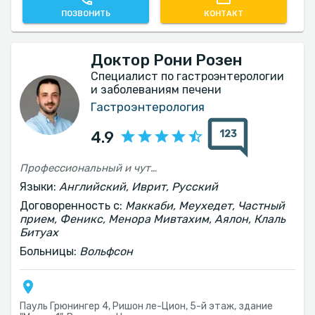
ПОЗВОНИТЬ
КОНТАКТ
Доктор Рони Розен
Специалист по гастроэнтерологии
и заболеваниям печени
Гастроэнтерология
123
4.9
Профессиональный и чуткий к пациенту
Языки:
Английский, Иврит, Русский
Договоренность с:
Маккаби, Меухедет, Частный
прием, Феникс, Менора Мивтахим, Аялон, Клаль
Битуах
Больницы:
Вольфсон
Пауль Грюнингер 4, Ришон ле-Цион, 5-й этаж, здание