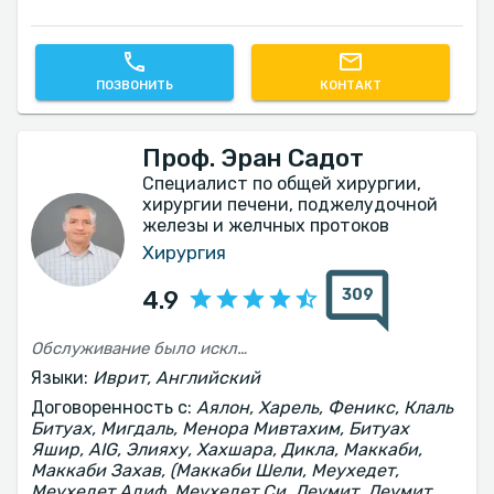
ПОЗВОНИТЬ
КОНТАКТ
Проф. Эран Садот
Специалист по общей хирургии,
хирургии печени, поджелудочной
железы и желчных протоков
Хирургия
309
4.9
Обслуживание было исключительно хорошим, меня приняли быстро, отношение было замечательным — и быстрым, и очень профессиональным. Я чувствовал себя в безопасности и в самых лучших руках. Операция прошла успешно, и я очень горд и рад, что есть такие профессиональные и в то же время такие человечные врачи, как профессор Эран Шадот.
Языки:
Иврит, Английский
Договоренность с:
Аялон, Харель, Феникс, Клаль
Битуах, Мигдаль, Менора Мивтахим, Битуах
Яшир, AIG, Элияху, Хахшара, Дикла, Маккаби,
Маккаби Захав, (Маккаби Шели, Меухедет,
Меухедет Адиф, Меухедет Си, Леумит, Леумит