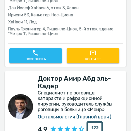
"Метро 1", Ришон ле-Цион
Дон Йосеф ХаНаси 6, этаж 3, Холон
Ирисим 53, Каньотер, Нес-Циона
ХаНаси 11, Лод
Пауль Грюнингер 4, Ришон ле-Цион, 5-й этаж, здание
"Метро 1", Ришон ле-Цион
ПОЗВОНИТЬ
КОНТАКТ
Доктор Амир Абд эль-
Кадер
Специалист по роговице,
катаракте и рефракционной
хирургии, руководитель службы
роговицы в больнице «Меир»
Офтальмология (Глазной врач)
122
4.9