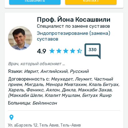
ПОЗВОНИТЬ
КОНТАКТ
Проф. Йона Косашвили
Специалист по замене суставов
Эндопротезирование (замена)
суставов
330
4.9
Врач, который объясняет и отвечает на вопросы. Доступен для пациентов. И самое главное - добивается хороших результатов.
Языки:
Иврит, Английский, Русский
Договоренность с:
Меухедет, Леумит, Частный
прием, Мигдаль, Менора Мивтахим, Клаль Битуах,
Харель, Феникс, Аялон, Дикла, Маккаби Захав,
(Маккаби Шели, Клалит Мушлам, Битуах Яшир
Больницы:
Бейлинсон
Ул. аБарзель 12, Тель Авив, Тель-Авив‎