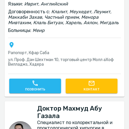
Языки:
Иврит, Английский
Договоренность с:
Клалит, Меухедет, Леумит,
Маккаби Захав, Частный прием, Менора
Мивтахим, Клаль Битуах, Харель, Аялон, Мигдаль
Больницы:
Меир
Рапопорт, Кфар Саба
ул. Проф. Дан Шехтман 10, торговый центр Молл аХоф
Вилладжs, Хадера
ПОЗВОНИТЬ
КОНТАКТ
Доктор Махмуд Абу
Газала
Специалист по колоректальной и
проктологической хирургии в