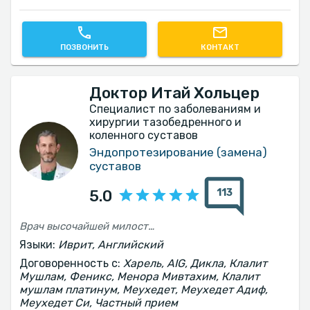
ПОЗВОНИТЬ
КОНТАКТ
Доктор Итай Хольцер
Специалист по заболеваниям и
хирургии тазобедренного и
коленного суставов
Эндопротезирование (замена)
суставов
113
5.0
Врач высочайшей милости, приятный человек, терпеливо объясняет каждую вещь.
Языки:
Иврит, Английский
Договоренность с:
Харель, AIG, Дикла, Клалит
Мушлам, Феникс, Менора Мивтахим, Клалит
мушлам платинум, Меухедет, Меухедет Адиф,
Меухедет Си, Частный прием