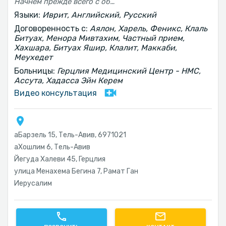
Начнем прежде всего с обслуживания клиентов — всегда доступна для любого вопроса, четкая и организованная, делает больше, чем требуется. Доктор Васко профессионален и компетентен, и объяснил мне процедуру очень понятно. Дженни, диетолог, действительно помогает, она профессиональна и внимательна. Горячо рекомендую всем, кто планирует пройти этот процесс, сделать это с доктором Васко и его замечательной командой ❤️
Языки:
Иврит, Английский, Русский
Договоренность с:
Аялон, Харель, Феникс, Клаль
Битуах, Менора Мивтахим, Частный прием,
Хахшара, Битуах Яшир, Клалит, Маккаби,
Меухедет
Больницы:
Герцлия Медицинский Центр - HMC,
Ассута, Хадасса Эйн Керем
Видео консультация
аБарзель 15, Тель-Авив‎, 6971021
аХошлим 6, Тель-Авив‎
Йегуда Халеви 45, Герцлия
улица Менахема Бегина 7, Рамат Ган
Иерусалим