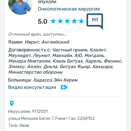
опухоли
Онкологическая хирургия
117
5.0
Отличный врач, доступный!!!! Человечный - поистине редкий вид
Языки:
Иврит, Английский
Договоренность с:
Частный прием, Клалит,
Меухедет, Леумит, Маккаби, AIG, Мигдаль,
Менора Мивтахим, Клаль Битуах, Харель, Феникс,
Элияху, Аялон, Дикла, Битуах Яшир, Хахшара,
Министерство обороны
Больницы:
Хадасса Эйн Керем
Видео консультация
Иерусалим, 9112001
улица Менахем Бегин 7, Рамат Ган, 5268102
Тель-Авив‎