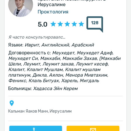
Иерусалиме
Проктология
128
5.0
Я часто консультировался с доктором Махмудом Абу Газале в разное время по телефону... и он всегда отвечает... как правило, без ожидания.. и даёт мне ответ на мой вопрос, благодарю его
Языки:
Иврит, Английский, Арабский
Договоренность с:
Меухедет, Меухедет Адиф,
Меухедет Си, Маккаби, Маккаби Захав, (Маккаби
Шели, Леумит, Леумит захав, Леумит кесеф,
Клалит, Клалит Мушлам, Клалит мушлам
платинум, Дикла, Аялон, Менора Мивтахим,
Феникс, Клаль Битуах, Харель, Мигдаль
Больницы:
Хадасса Эйн Керем
Кальман Яаков Манн, Иерусалим