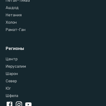
Петах-Тиква
Ашдод
Нетания
Холон
Рамат-Ган
Регионы
Центр
Иерусалим
Шарон
Север
Юг
Шфела