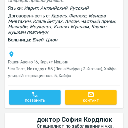
Операция прошла успешно реабилитационный период был безболезненный благодаря рекомендациям хирурга 3 месяца прошло. Чувствую себя отлично
Языки:
Иврит, Английский, Русский
Договоренность с:
Харель, Феникс, Менора
Мивтахим, Клаль Битуах, Аялон, Частный прием,
Маккаби, Меухедет, Клалит Мушлам, Клалит
мушлам платинум
Больницы:
Бней-Цион
Гошен Авеню 16, Кирьят Моцкин
Чек Пост, Истадрут 55 (Лев а Мифрац 3-й этаж), Хайфа
улица Интернациональ 5, Хайфа
ПОЗВОНИТЬ
КОНТАКТ
доктор София Кордлюк
Специалист по заболеваниям уха,