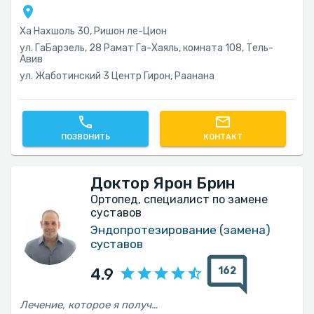
Ха Нахшоль 30, Ришон ле-Цион
ул. ГаБарзель, 28 Рамат Гa-Хаяль, комната 108, Тель-
Авив‎
ул. Жаботинский 3 Центр Гирон, Раанана
ПОЗВОНИТЬ
КОНТАКТ
Доктор Ярон Брин
Ортопед, специалист по замене
суставов
Эндопротезирование (замена)
суставов
162
4.9
Лечение, которое я получил от доктора Брина (замена коленного сустава), было превосходным. Доктор Брин терпеливо и доброжелательно объяснил мне, через что мне предстоит пройти, и ответил на все мои вопросы. Операция прошла успешно, и менее чем через месяц я уже мог ходить без трости. Я очень доволен и настоятельно рекомендую доктора Брина.