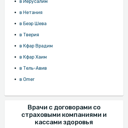
в Иерусалим
в Нетания
в Беэр Шева
в Тверия
в Кфар Врадим
в Кфар Хаим
в Тель-Авив‎
в Omer
Врачи с договорами со
страховыми компаниями и
кассами здоровья