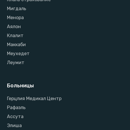
Мигдаль
Менора
Аялон
Клалит
Маккаби
Меухедет
Леумит
Больницы
Герцлия Медикал Центр
Рафаэль
Ассута
Элиша