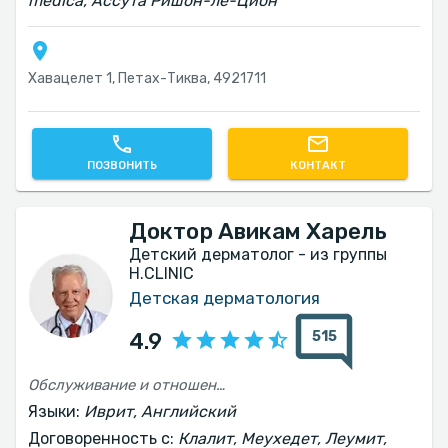
medica, Ассута Ришон-ле-Цион
Хавацелет 1, Петах-Тиква, 4921711
ПОЗВОНИТЬ
КОНТАКТ
Доктор Авикам Харель
Детский дерматолог - из группы
H.CLINIC
Детская дерматология
515
4.9
Обслуживание и отношение в учреждении были превосходными, но во время предварительного разговора я получила неверную информацию о возмещении, которое я получу от страховой компании, и только на основании этого я назначила прием. Фактически, на месте мне сказали, что я не могу получить возмещение, как мне сообщили до процедуры. Буду признательна за ответ.
Языки:
Иврит, Английский
Договоренность с:
Клалит, Меухедет, Леумит,