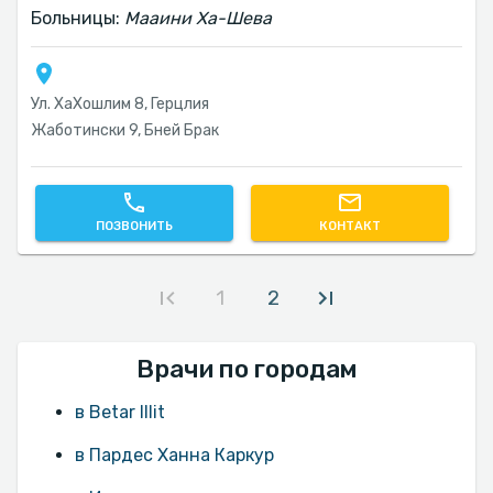
Больницы:
Мааини Ха-Шева
Ул. ХаХошлим 8, Герцлия
Жаботински 9, Бней Брак
ПОЗВОНИТЬ
КОНТАКТ
1
2
Врачи по городам
в Betar Illit
в Пардес Ханна Каркур