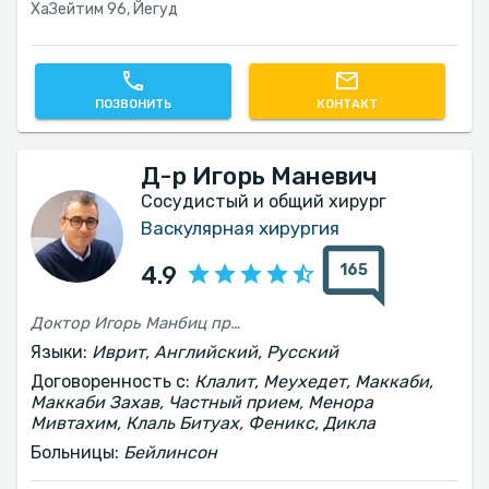
ХаЗейтим 96, Йегуд
ПОЗВОНИТЬ
КОНТАКТ
Д-р Игорь Маневич
Сосудистый и общий хирург
Васкулярная хирургия
165
4.9
Доктор Игорь Манбиц провёл мне 2 операции и процедуры в 2021 и 2025 годах на 2 ногах с очень хорошими результатами.
Языки:
Иврит, Английский, Русский
Договоренность с:
Клалит, Меухедет, Маккаби,
Маккаби Захав, Частный прием, Менора
Мивтахим, Клаль Битуах, Феникс, Дикла
Больницы:
Бейлинсон