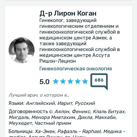
Д-р Лирон Коган
Гинеколог, заведующий
гинекологическим отделением и
гинекоонкологической службой в
медицинском центре Аэмек, а
также заведующий
гинекоонкологической службой в
медицинском центре Ассута
Ришон-Лецион
Гинекологическая онкология
686
5.0
Лучший врач, о котором я мог только мечтать!
Языки:
Английский, Иврит, Русский
Договоренность с:
Аялон, Феникс, Клаль Битуах,
Мигдаль, Менора Мивтахим, Дикла, Маккаби,
Меухедет, Частный прием
Больницы:
Ха-Эмек, Рафаэль - Raphael, Медика -