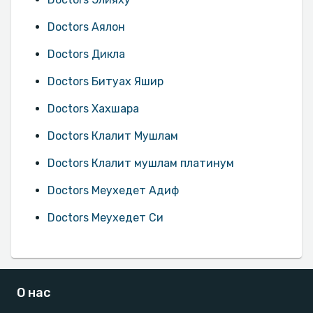
Doctors Аялон
Doctors Дикла
Doctors Битуах Яшир
Doctors Хахшара
Doctors Клалит Мушлам
Doctors Клалит мушлам платинум
Doctors Меухедет Адиф
Doctors Меухедет Си
О нас