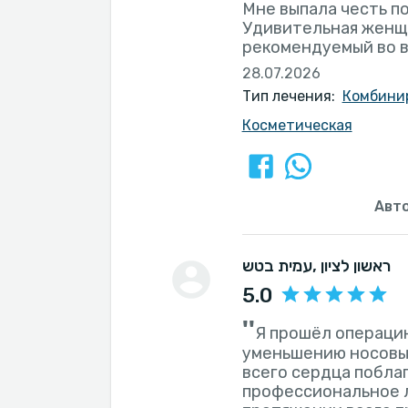
Мне выпала честь по
Удивительная женщи
рекомендуемый во в
28.07.2026
Тип лечения:
Комбинир
Косметическая
Авт
, ראשון לציון
עמית בטש
5.0
''
Я прошёл операци
уменьшению носовых
всего сердца побла
профессиональное л