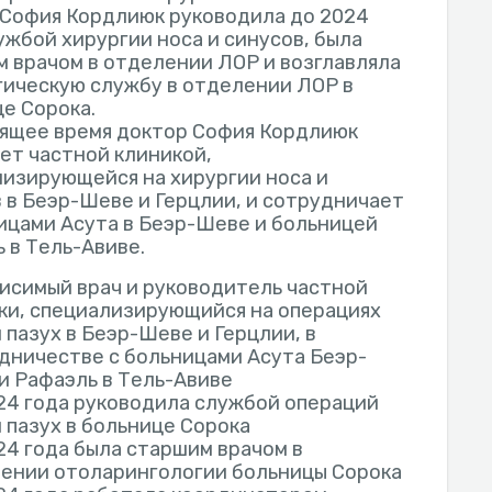
 София Кордлиюк руководила до 2024
ужбой хирургии носа и синусов, была
 врачом в отделении ЛОР и возглавляла
ическую службу в отделении ЛОР в
е Сорока.
оящее время доктор София Кордлиюк
ет частной клиникой,
изирующейся на хирургии носа и
 в Беэр-Шеве и Герцлии, и сотрудничает
ицами Асута в Беэр-Шеве и больницей
 в Тель-Авиве.
исимый врач и руководитель частной
ки, специализирующийся на операциях
и пазух в Беэр-Шеве и Герцлии, в
дничестве с больницами Асута Беэр-
и Рафаэль в Тель-Авиве
24 года руководила службой операций
и пазух в больнице Сорока
24 года была старшим врачом в
ении отоларингологии больницы Сорока