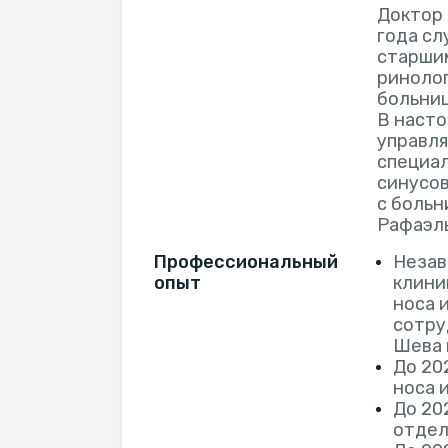
Доктор
года сл
старшим
ринолог
больниц
В наст
управля
специал
синусов
с больн
Рафаэль
Профессиональный
Незав
опыт
клини
носа 
сотру
Шева 
До 20
носа 
До 20
отдел