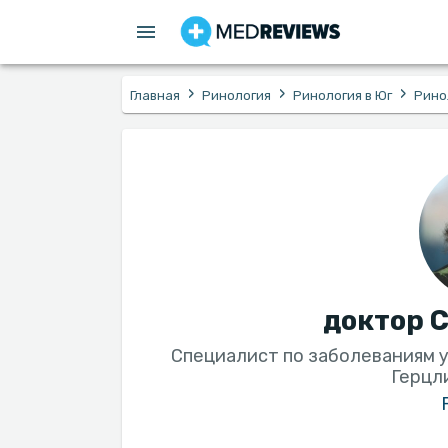
›
›
›
Главная
Ринология
Ринология в Юг
Рино
доктор 
Специалист по заболеваниям ух
Герцл