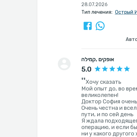
28.07.2026
Тип лечения:
Острый 
Авт
, אופקים
קמילה
5.0
''
Хочу сказать
Мой опыт до, во вре
великолепен!
Доктор София очень
Очень честна и все
пути, и по сей день
Я ждала подходящег
операцию, и если бы 
ни у какого другого 