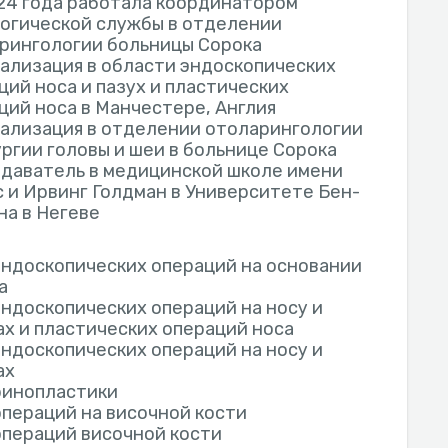
24 года работала координатором
огической службы в отделении
рингологии больницы Сорока
ализация в области эндоскопических
ций носа и пазух и пластических
ций носа в Манчестере, Англия
ализация в отделении отоларингологии
ургии головы и шеи в больнице Сорока
даватель в медицинской школе имени
 и Ирвинг Голдман в Университете Бен-
на в Негеве
эндоскопических операций на основании
а
эндоскопических операций на носу и
ах и пластических операций носа
эндоскопических операций на носу и
ах
ринопластики
операций на височной кости
операций височной кости