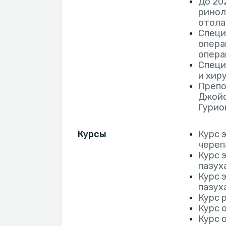
До 20
ринол
отола
Специ
опера
опера
Специ
и хир
Препо
Джойс
Гурио
Курсы
Курс 
череп
Курс 
пазух
Курс 
пазух
Курс 
Курс 
Курс 