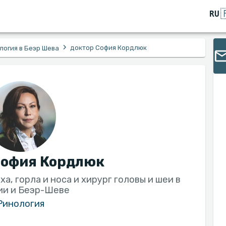

RU
›
доктор София Кордлюк
логия в Беэр Шева
София Кордлюк
а, горла и носа и хирург головы и шеи в
ии и Беэр-Шеве
Ринология