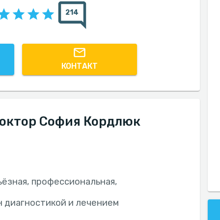
214
КОНТАКТ
доктор София Кордлюк
ьёзная, профессиональная,
н диагностикой и лечением