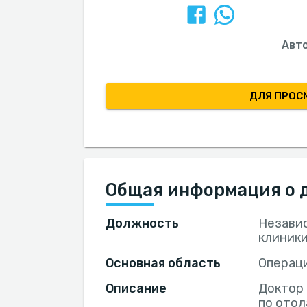
Авт
ДЛЯ ПРОС
Общая информация о 
Должность
Независ
клиники
Основная область
Операци
Описание
Доктор
по отол