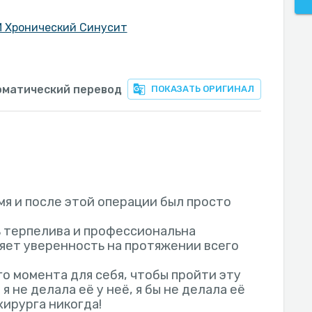
И Хронический Синусит
оматический перевод
ПОКАЗАТЬ ОРИГИНАЛ
мя и после этой операции был просто
 терпелива и профессиональна
ляет уверенность на протяжении всего
о момента для себя, чтобы пройти эту
я не делала её у неё, я бы не делала её
хирурга никогда!