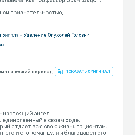
человека, как профессор Эран Шадот.
шой признательностью,
 Уиппла - Удаление Опухолей Головки
зы
оматический перевод
ПОКАЗАТЬ ОРИГИНАЛ
- настоящий ангел
, единственный в своем роде,
рый отдает всю свою жизнь пациентам.
т его и его команду, и я благодарен его