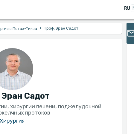

RU
›
Проф. Эран Садот
ргия в Петах-Тиква
 Эран Садот
гии, хирургии печени, поджелудочной
 желчных протоков
Хирургия