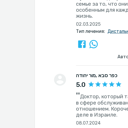
семье за то, что он
особенным для кажд
жизнь.
02.03.2025
Тип лечения:
Дисталь
Авт
, כפר סבא
מור יהודה
5.0
''
Доктор, который т
в сфере обслуживан
отношением. Короче
деле в Израиле.
08.07.2024