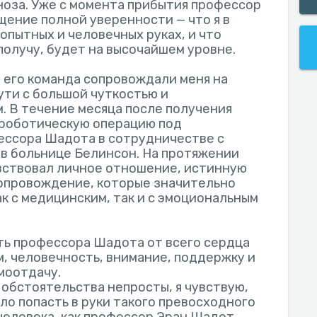
оза. Уже с момента прибытия профессор
ение полной уверенности — что я в
опытных и человечных руках, и что
получу, будет на высочайшем уровне.
его команда сопровождали меня на
ути с большой чуткостью и
 В течение месяца после получения
 роботическую операцию под
ессора Шадота в сотрудничестве с
в больнице Белинсон. На протяжении
увствовал личное отношение, истинную
опровождение, которые значительно
к с медицинским, так и с эмоциональным
ть профессора Шадота от всего сердца
, человечность, внимание, поддержку и
моотдачу.
 обстоятельства непросты, я чувствую,
ло попасть в руки такого превосходного