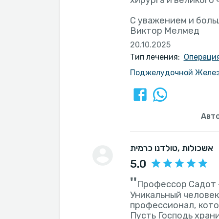
хирурга и великого 
С уважением и боль
Виктор Мелмед
20.10.2025
Тип лечения:
Операция
Поджелудочной Желе
Авт
, אשכולות
טולדנו כרמית
5.0
''
Профессор Садот 
Уникальный человек
профессионал, кото
Пусть Господь храни