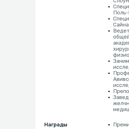
Слоун
Специ
Поль-
Специ
Сайна
Ведет
общей
акаде
хирур
физио
Заним
иссле
Профе
Авивс
иссле
Препо
Завед
желчн
медиц
Награды
Преми