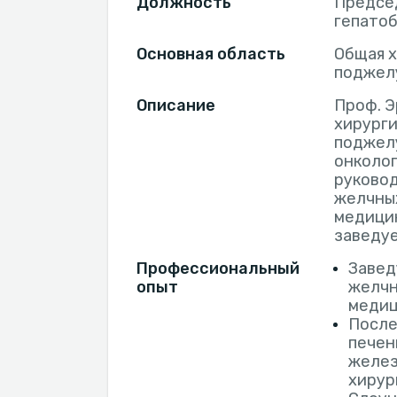
Должность
Предсе
гепато
Основная область
Общая х
поджел
Описание
Проф. Э
хирурги
поджел
онколог
руковод
желчны
медицин
заведуе
Профессиональный
Завед
опыт
желчн
медиц
После
печен
желез
хирур