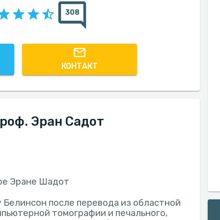
308
КОНТАКТ
роф. Эран Садот
ре Эране Шадот
у Белинсон после перевода из областной
мпьютерной томографии и печального,