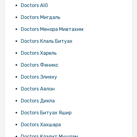
Doctors AIG
Doctors Мигдаль
Doctors Менора Мивтахим
Doctors Клаль Битуах
Doctors Харель
Doctors Феникс
Doctors Элияху
Doctors Аялон
Doctors Дикла
Doctors Битуах Яшир
Doctors Хахшара
Doctors Клалит Мушлам