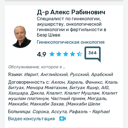
Д-р Алекс Рабинович
Специалист по гинекологии,
акушерству, онкологической
гинекологии и фертильности в
Беэр Шеве
Гинекологическая онкология
364
4.9
Обслуживание, которое я получил от доктора Алекса, было очень вежливым и профессиональным. Я очень доволен его диагнозом и лечением...
Языки:
Иврит, Английский, Русский, Арабский
Договоренность с:
Аялон, Харель, Феникс, Клаль
Битуах, Менора Мивтахим, Битуах Яшир, AIG,
Хахшара, Дикла, Клалит, Клалит Мушлам, Клалит
мушлам платинум, Частный прием, Мигдаль,
Маккаби, Маккаби Захав, (Маккаби Шели
Больницы:
Сорока, Ассута, Рафаэль - Raphael
Видео консультация