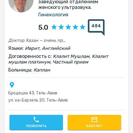
заведующий отделением
женского ультразвука.
Гинекология
484
5.0
Доктор Хазан — очень профессиональный, приятный и душевный врач. Мы обратились к нему во время первой беременности и продолжаем наблюдаться у него сейчас, во время второй. Настоятельно рекомендую
Языки:
Иврит, Английский
Договоренность с:
Клалит Мушлам, Клалит
мушлам платинум, Частный прием
Больницы:
Каплан
Бродецки 43, Тель-Авив‎
ул. ха-Барзель 20, Тель-Авив‎
ПОЗВОНИТЬ
КОНТАКТ