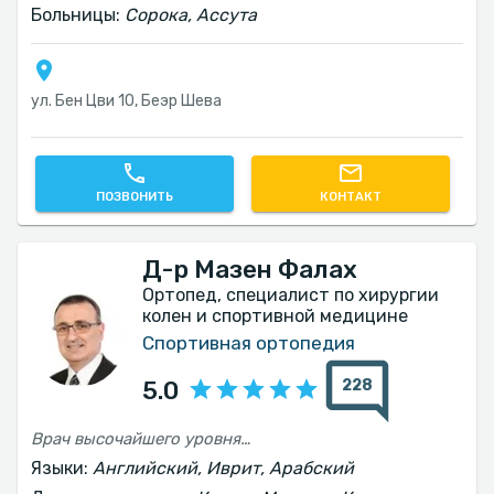
Больницы:
Сорока, Ассута
ул. Бен Цви 10, Беэр Шева
ПОЗВОНИТЬ
КОНТАКТ
Д-р Мазен Фалах
Ортопед, специалист по хирургии
колен и спортивной медицине
Спортивная ортопедия
228
5.0
Врач высочайшего уровня. Лучший из лучших. Человечный, чуткий, заботливый — мой муж стоит на ногах и идёт вперёд благодаря ему. Большое спасибо
Языки:
Английский, Иврит, Арабский