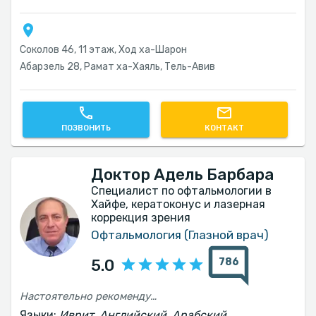
Соколов 46, 11 этаж, Ход ха-Шарон
Абарзель 28, Рамат ха-Хаяль, Тель-Авив‎
ПОЗВОНИТЬ
КОНТАКТ
Доктор Адель Барбара
Специалист по офтальмологии в
Хайфе, кератоконус и лазерная
коррекция зрения
Офтальмология (Глазной врач)
786
5.0
Настоятельно рекомендую пройти подобное лечение и этот меняющий жизнь процесс у доктора Барбары. Всё прошло гладко и быстро благодаря профессионализму и опыту доктора Адель. Вдобавок к личному и уважительному отношению
Языки:
Иврит, Английский, Арабский,