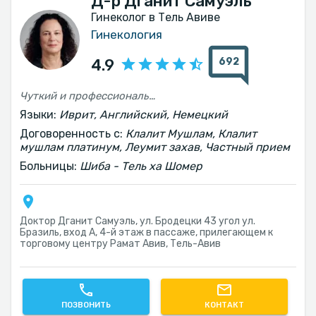
Д-р Дганит Самуэль
Гинеколог в Тель Авиве
Гинекология
692
4.9
Чуткий и профессиональный врач (женщина)
Языки:
Иврит, Английский, Немецкий
Договоренность с:
Клалит Мушлам, Клалит
мушлам платинум, Леумит захав, Частный прием
Больницы:
Шиба - Тель ха Шомер
Доктор Дганит Самуэль, ул. Бродецки 43 угол ул.
Бразиль, вход А, 4-й этаж в пассаже, прилегающем к
торговому центру Рамат Авив, Тель-Авив‎
ПОЗВОНИТЬ
КОНТАКТ