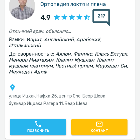
Ортопедия локтя и плеча
217
4.9
Отличный врач, объясняющий ход операции
Языки:
Иврит, Английский, Арабский,
Итальянский
Договоренность с:
Аялон, Феникс, Клаль Битуах,
Менора Мивтахим, Клалит Мушлам, Клалит
мушлам платинум, Частный прием, Меухедет Си,
Меухедет Адиф
улица Ицхак Нафха 25, центр One, Беэр Шева
бульвар Ицхака Рагера 11, Беэр Шева
ПОЗВОНИТЬ
КОНТАКТ