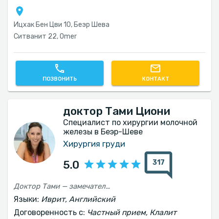
Ицхак Бен Цви 10, Беэр Шева
Ситванит 22, Omer
ПОЗВОНИТЬ
КОНТАКТ
доктор Тами Циони
Специалист по хирургии молочной
железы в Беэр-Шеве
Хирургия груди
317
5.0
Доктор Тами — замечательный врач, очень профессиональный и человечный. Я чувствовала себя очень комфортно с ней и получила от неё внимательное и профессиональное обслуживание. Горячо рекомендую!
Языки:
Иврит, Английский
Договоренность с:
Частный прием, Клалит