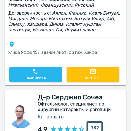
Итальянский, Французский, Русский
Договоренность с:
Аялон, Феникс, Клаль Битуах,
Мигдаль, Менора Мивтахим, Битуах Яшир, AIG,
Элияху, Хахшара, Дикла, Клалит мушлам
платинум, Меухедет Си, Леумит захав
Улица Яффо 157, здание Амот, 2 этаж, Хайфа
ПОЗВОНИТЬ
КОНТАКТ
Д-р Серджио Сочеа
Офтальмолог, специалист по
хирургии катаракты и роговицы
Катаракта
732
4.9