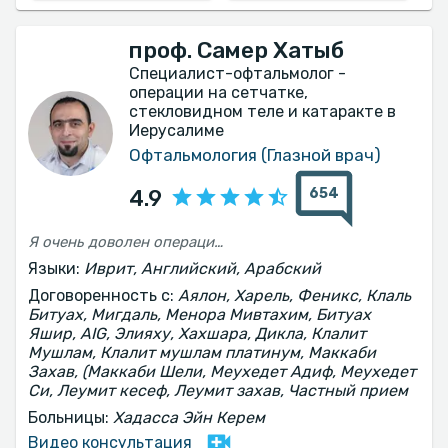
проф. Самер Хатыб
Специалист-офтальмолог -
операции на сетчатке,
стекловидном теле и катаракте в
Иерусалиме
Офтальмология (Глазной врач)
654
4.9
Я очень доволен операцией профессора Самера Хатиба
Языки:
Иврит, Английский, Арабский
Договоренность с:
Аялон, Харель, Феникс, Клаль
Битуах, Мигдаль, Менора Мивтахим, Битуах
Яшир, AIG, Элияху, Хахшара, Дикла, Клалит
Мушлам, Клалит мушлам платинум, Маккаби
Захав, (Маккаби Шели, Меухедет Адиф, Меухедет
Си, Леумит кесеф, Леумит захав, Частный прием
Больницы:
Хадасса Эйн Керем
Видео консультация