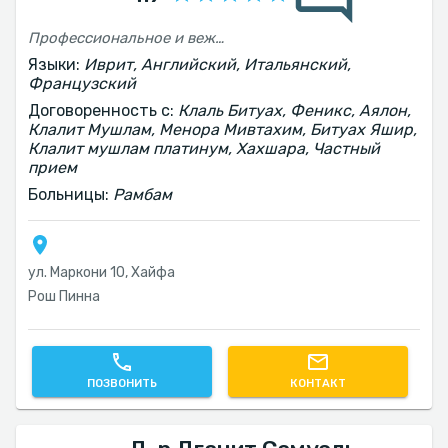
Профессиональное и вежливое обслуживание с объяснением процесса и выбора линзы
Языки:
Иврит, Английский, Итальянский,
Французский
Договоренность с:
Клаль Битуах, Феникс, Аялон,
Клалит Мушлам, Менора Мивтахим, Битуах Яшир,
Клалит мушлам платинум, Хахшара, Частный
прием
Больницы:
Рамбам
ул. Маркони 10, Хайфа
Рош Пинна
ПОЗВОНИТЬ
КОНТАКТ