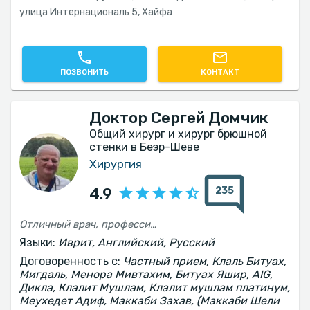
улица Интернациональ 5, Хайфа
ПОЗВОНИТЬ
КОНТАКТ
Доктор Сергей Домчик
Общий хирург и хирург брюшной
стенки в Беэр-Шеве
Хирургия
235
4.9
Отличный врач, профессиональный и удивительный, превосходное обслуживание
Языки:
Иврит, Английский, Русский
Договоренность с:
Частный прием, Клаль Битуах,
Мигдаль, Менора Мивтахим, Битуах Яшир, AIG,
Дикла, Клалит Мушлам, Клалит мушлам платинум,
Меухедет Адиф, Маккаби Захав, (Маккаби Шели