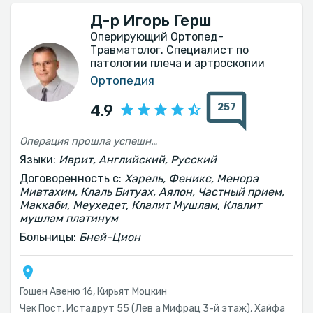
Д-р Игорь Герш
Оперирующий Ортопед-
Травматолог. Специалист по
патологии плеча и артроскопии
Ортопедия
257
4.9
Операция прошла успешно реабилитационный период был безболезненный благодаря рекомендациям хирурга 3 месяца прошло. Чувствую себя отлично
Языки:
Иврит, Английский, Русский
Договоренность с:
Харель, Феникс, Менора
Мивтахим, Клаль Битуах, Аялон, Частный прием,
Маккаби, Меухедет, Клалит Мушлам, Клалит
мушлам платинум
Больницы:
Бней-Цион
Гошен Авеню 16, Кирьят Моцкин
Чек Пост, Истадрут 55 (Лев а Мифрац 3-й этаж), Хайфа