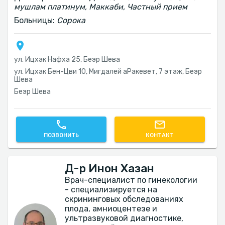
мушлам платинум, Маккаби, Частный прием
Больницы:
Сорока
ул. Ицхак Нафха 25, Беэр Шева
ул. Ицхак Бен-Цви 10, Мигдалей аРакевет, 7 этаж, Беэр
Шева
Беэр Шева
ПОЗВОНИТЬ
КОНТАКТ
Д-р Инон Хазан
Врач-специалист по гинекологии
- специализируется на
скрининговых обследованиях
плода, амниоцентезе и
ультразвуковой диагностике,