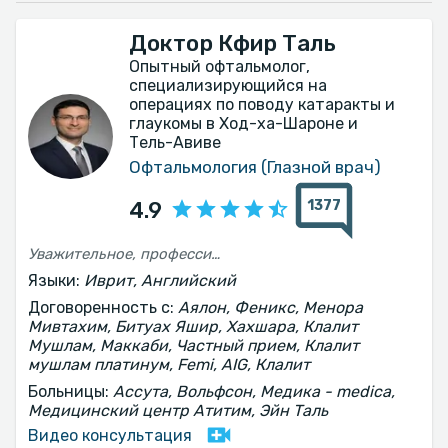
Доктор Кфир Таль
Опытный офтальмолог,
специализирующийся на
операциях по поводу катаракты и
глаукомы в Ход-ха-Шароне и
Тель-Авиве
Офтальмология (Глазной врач)
1377
4.9
Уважительное, профессиональное и серьёзное отношение Объяснение ситуации и дальнейшего хода проверки
Языки:
Иврит, Английский
Договоренность с:
Аялон, Феникс, Менора
Мивтахим, Битуах Яшир, Хахшара, Клалит
Мушлам, Маккаби, Частный прием, Клалит
мушлам платинум, Femi, AIG, Клалит
Больницы:
Ассута, Вольфсон, Медика - medica,
Медицинский центр Атитим, Эйн Таль
Видео консультация