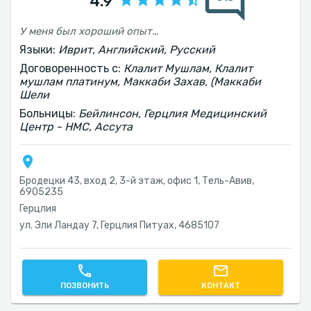
4.9
У меня был хороший опыт с доктором Анной, она была очень общительной, мягкой, терпеливой и приятной. Она объясняла каждый шаг и всё, что делала. Она заставила меня чувствовать себя максимально комфортно.
Языки:
Иврит, Английский, Русский
Договоренность с:
Клалит Мушлам, Клалит
мушлам платинум, Маккаби Захав, (Маккаби
Шели
Больницы:
Бейлинсон, Герцлия Медицинский
Центр - HMC, Ассута
Бродецки 43, вход 2, 3-й этаж, офис 1, Тель-Авив‎,
6905235
Герцлия
ул. Эли Ландау 7, Герцлия Питуах, 4685107
ПОЗВОНИТЬ
КОНТАКТ