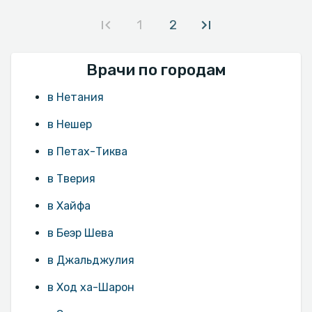
1
2
Врачи по городам
в Нетания
в Нешер
в Петах-Тиква
в Тверия
в Хайфа
в Беэр Шева
в Джальджулия
в Ход ха-Шарон