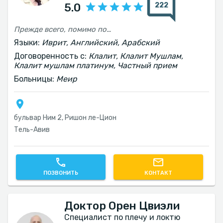
222
5.0
Прежде всего, помимо потрясающего профessionализма, речь идет о человечном, приятном и невероятно отзывчивом враче, который в то же время является профессионалом самого высокого уровня. Очень доволен и уверен, что снова обращусь к его золотым рукам
Языки:
Иврит, Английский, Арабский
Договоренность с:
Клалит, Клалит Мушлам,
Клалит мушлам платинум, Частный прием
Больницы:
Меир
бульвар Ним 2, Ришон ле-Цион
Тель-Авив‎
ПОЗВОНИТЬ
КОНТАКТ
Доктор Орен Цвиэли
Специалист по плечу и локтю