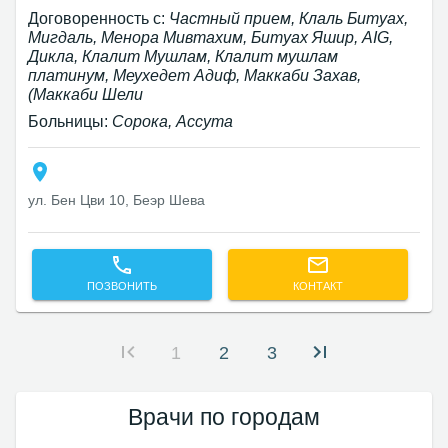
Договоренность с:
Частный прием, Клаль Битуах,
Мигдаль, Менора Мивтахим, Битуах Яшир, AIG,
Дикла, Клалит Мушлам, Клалит мушлам
платинум, Меухедет Адиф, Маккаби Захав,
(Маккаби Шели
Больницы:
Сорока, Ассута
ул. Бен Цви 10, Беэр Шева
ПОЗВОНИТЬ
КОНТАКТ
1
2
3
Врачи по городам