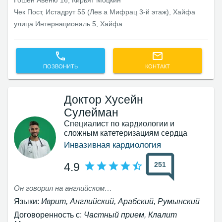
Гошен Авеню 16, Кирьят Моцкин
Чек Пост, Истадрут 55 (Лев а Мифрац 3-й этаж), Хайфа
улица Интернациональ 5, Хайфа
ПОЗВОНИТЬ
КОНТАКТ
Доктор Хусейн
Сулейман
Специалист по кардиологии и
сложным катетеризациям сердца
Инвазивная кардиология
251
4.9
Он говорил на английском языке, был исключительно вежлив и весьма обстоятелен в своей консультации, а его объяснения были легки для понимания.
Языки:
Иврит, Английский, Арабский, Румынский
Договоренность с:
Частный прием, Клалит