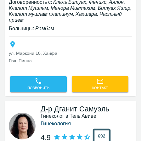
Договоренность с:
Клаль Битуах, Феникс, Аялон,
Клалит Мушлам, Менора Мивтахим, Битуах Яшир,
Клалит мушлам платинум, Хахшара, Частный
прием
Больницы:
Рамбам
ул. Маркони 10, Хайфа
Рош Пинна
ПОЗВОНИТЬ
КОНТАКТ
Д-р Дганит Самуэль
Гинеколог в Тель Авиве
Гинекология
692
4.9