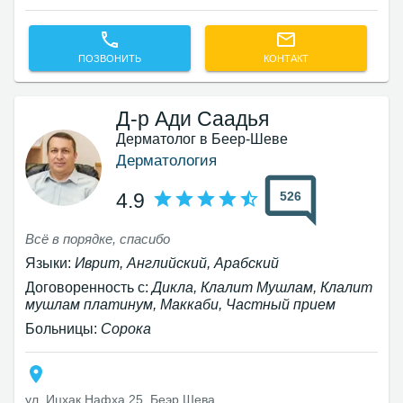
ПОЗВОНИТЬ
КОНТАКТ
Д-р Ади Саадья
Дерматолог в Беер-Шеве
Дерматология
526
4.9
Всё в порядке, спасибо
Языки:
Иврит, Английский, Арабский
Договоренность с:
Дикла, Клалит Мушлам, Клалит
мушлам платинум, Маккаби, Частный прием
Больницы:
Сорока
ул. Ицхак Нафха 25, Беэр Шева