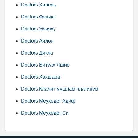
Doctors Харель
Doctors Феникс
Doctors Элияху
Doctors Аялон
Doctors Дикла
Doctors Битуах Яшир
Doctors Хахшара
Doctors Клалит мушлам платинум
Doctors Меухедет Адиф
Doctors Меухедет Си