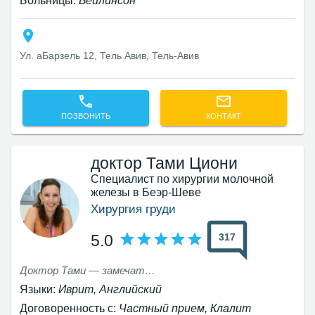
Больницы:
Бейлинсон
Ул. аБарзель 12, Тель Авив, Тель-Авив‎
ПОЗВОНИТЬ
КОНТАКТ
доктор Тами Циони
Специалист по хирургии молочной
железы в Беэр-Шеве
Хирургия груди
317
5.0
Доктор Тами — замечательный врач, очень профессиональный и человечный. Я чувствовала себя очень комфортно с ней и получила от неё внимательное и профессиональное обслуживание. Горячо рекомендую!
Языки:
Иврит, Английский
Договоренность с:
Частный прием, Клалит