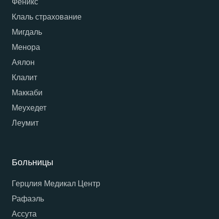
Феникс
Клаль страхование
Мигдаль
Менора
Аялон
Клалит
Маккаби
Меухедет
Леумит
Больницы
Герцлия Медикал Центр
Рафаэль
Ассута