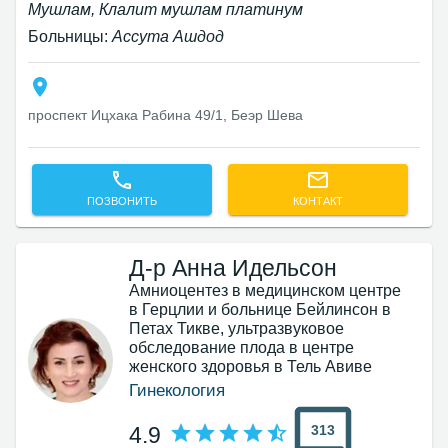
Мушлам, Клалит мушлам платинум
Больницы:
Ассута Ашдод
проспект Ицхака Рабина 49/1, Беэр Шева
ПОЗВОНИТЬ
КОНТАКТ
Д-р Анна Идельсон
Амниоцентез в медицинском центре
в Герцлии и больнице Бейлинсон в
Петах Тикве, ультразвуковое
обследование плода в центре
женского здоровья в Тель Авиве
Гинекология
313
4.9