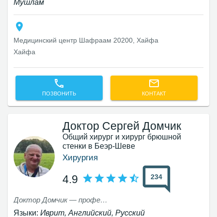
Мушлам
Медицинский центр Шафраам 20200, Хайфа
Хайфа
ПОЗВОНИТЬ
КОНТАКТ
Доктор Сергей Домчик
Общий хирург и хирург брюшной
стенки в Беэр-Шеве
Хирургия
234
4.9
Доктор Домчик — профессиональный, вежливый и приятный врач. Он предоставил мне всю необходимую информацию для понимания хирургического процесса и его результатов. Я горячо рекомендую доктора Домчика — замечательный врач!
Языки:
Иврит, Английский, Русский