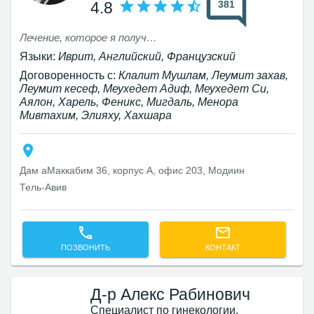
381
4.8
Лечение, которое я получил от доктора Хаима, я рекомендую каждому, кто испытывает невыносимые боли. Сегодня я чувствую себя очень хорошо и свободен делать всё. Большое спасибо за лечение и за отношение всей команды.
Языки:
Иврит, Английский, Французский
Договоренность с:
Клалит Мушлам, Леумит захав,
Леумит кесеф, Меухедет Адиф, Меухедет Си,
Аялон, Харель, Феникс, Мигдаль, Менора
Мивтахим, Элияху, Хахшара
Дам aMаккабим 36, корпус А, офис 203, Модиин
Тель-Авив‎
ПОЗВОНИТЬ
КОНТАКТ
Д-р Алекс Рабинович
Специалист по гинекологии,