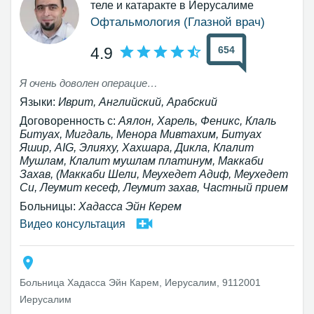
теле и катаракте в Иерусалиме
Офтальмология (Глазной врач)
654
4.9
Я очень доволен операцией профессора Самера Хатиба
Языки:
Иврит, Английский, Арабский
Договоренность с:
Аялон, Харель, Феникс, Клаль
Битуах, Мигдаль, Менора Мивтахим, Битуах
Яшир, AIG, Элияху, Хахшара, Дикла, Клалит
Мушлам, Клалит мушлам платинум, Маккаби
Захав, (Маккаби Шели, Меухедет Адиф, Меухедет
Си, Леумит кесеф, Леумит захав, Частный прием
Больницы:
Хадасса Эйн Керем
Видео консультация
Больница Хадасса Эйн Карем, Иерусалим, 9112001
Иерусалим