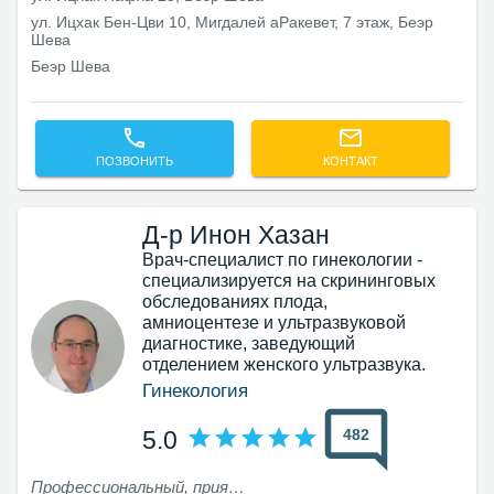
ул. Ицхак Бен-Цви 10, Мигдалей аРакевет, 7 этаж, Беэр
Шева
Беэр Шева
ПОЗВОНИТЬ
КОНТАКТ
Д-р Инон Хазан
Врач-специалист по гинекологии -
специализируется на скрининговых
обследованиях плода,
амниоцентезе и ультразвуковой
диагностике, заведующий
отделением женского ультразвука.
Гинекология
482
5.0
Профессиональный, приятный, с чувством юмора, компетентный. Основательный!