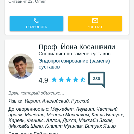
Ситванит 22, Omer
ПОЗВОНИТЬ
КОНТАКТ
Проф. Йона Косашвили
Специалист по замене суставов
Эндопротезирование (замена)
суставов
330
4.9
Врач, который объясняет и отвечает на вопросы. Доступен для пациентов. И самое главное - добивается хороших результатов.
Языки:
Иврит, Английский, Русский
Договоренность с:
Меухедет, Леумит, Частный
прием, Мигдаль, Менора Мивтахим, Клаль Битуах,
Харель, Феникс, Аялон, Дикла, Маккаби Захав,
(Маккаби Шели, Клалит Мушлам, Битуах Яшир