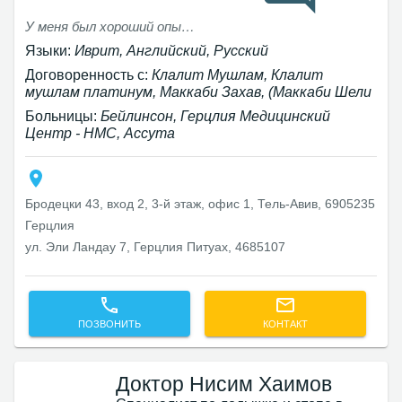
У меня был хороший опыт с доктором Анной, она была очень общительной, мягкой, терпеливой и приятной. Она объясняла каждый шаг и всё, что делала. Она заставила меня чувствовать себя максимально комфортно.
Языки:
Иврит, Английский, Русский
Договоренность с:
Клалит Мушлам, Клалит
мушлам платинум, Маккаби Захав, (Маккаби Шели
Больницы:
Бейлинсон, Герцлия Медицинский
Центр - HMC, Ассута
Бродецки 43, вход 2, 3-й этаж, офис 1, Тель-Авив‎, 6905235
Герцлия
ул. Эли Ландау 7, Герцлия Питуах, 4685107
ПОЗВОНИТЬ
КОНТАКТ
Доктор Нисим Хаимов