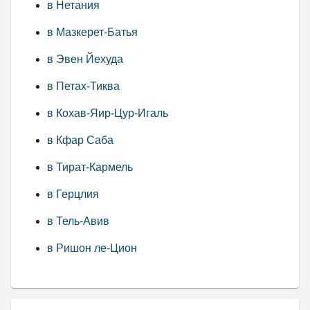
в Нетания
в Мазкерет-Батья
в Эвен Йехуда
в Петах-Тиква
в Кохав-Яир-Цур-Игаль
в Кфар Саба
в Тират-Кармель
в Герцлия
в Тель-Авив‎
в Ришон ле-Цион