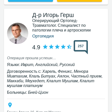
Д-р Игорь Герш
Оперирующий Ортопед-
Травматолог. Специалист по
патологии плеча и артроскопии
Ортопедия
257
4.9
Операция прошла успешно реабилитационный период был безболезненный благодаря рекомендациям хирурга 3 месяца прошло. Чувствую себя отлично
Языки:
Иврит, Английский, Русский
Договоренность с:
Харель, Феникс, Менора
Мивтахим, Клаль Битуах, Аялон, Частный прием,
Маккаби, Меухедет, Клалит Мушлам, Клалит
мушлам платинум
Больницы:
Бней-Цион