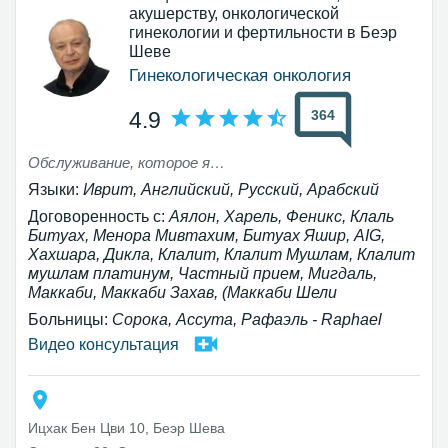
акушерству, онкологической
гинекологии и фертильности в Беэр
Шеве
Гинекологическая онкология
364
4.9
Обслуживание, которое я получил от доктора Алекса, было очень вежливым и профессиональным. Я очень доволен его диагнозом и лечением...
Языки:
Иврит, Английский, Русский, Арабский
Договоренность с:
Аялон, Харель, Феникс, Клаль
Битуах, Менора Мивтахим, Битуах Яшир, AIG,
Хахшара, Дикла, Клалит, Клалит Мушлам, Клалит
мушлам платинум, Частный прием, Мигдаль,
Маккаби, Маккаби Захав, (Маккаби Шели
Больницы:
Сорока, Ассута, Рафаэль - Raphael
Видео консультация
Ицхак Бен Цви 10, Беэр Шева