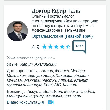
Доктор Кфир Таль
Опытный офтальмолог,
специализирующийся на операциях
по поводу катаракты и глаукомы в
Ход-ха-Шароне и Тель-Авиве
Офтальмология (Глазной врач)
1377
4.9
Уважительное, профессиональное и серьёзное отношение Объяснение ситуации и дальнейшего хода проверки
Языки:
Иврит, Английский
Договоренность с:
Аялон, Феникс, Менора
Мивтахим, Битуах Яшир, Хахшара, Клалит
Мушлам, Маккаби, Частный прием, Клалит
мушлам платинум, Femi, AIG, Клалит
Больницы:
Ассута, Вольфсон, Медика - medica,
Медицинский центр Атитим, Эйн Таль
Видео консультация