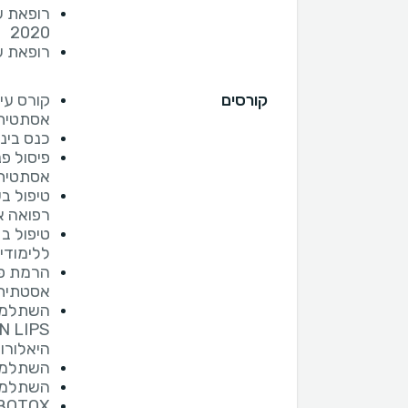
2020
רופאת עיני
קורסים
קורס עי
אסתטית - MED
כנס בינ
פיסול פ
אסתטית AAMED
טיפול ב
רפואה אסתט
ללימודי ר
אסטתית AAMED
השתלמות
היאלורונ
השתלמויות
השתלמות מ
 BOTOX