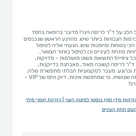
 הלב על ד"ר לריסה ויינר! מדובר ברופאה בחסד
ברמות הגבוהות ביותר שיש. מהרגע הראשון שנכנסים
הכי בטוחות ומיומנות שיש. הגעתי אליה לטיפול
למון (PDRN) לכהויות מתחת לעיניים וכן לטיפול באזור הצוואר,
 ציפייה! התוצאות פשוט מושלמות – מדויקות,
 ד"ר לריסה קשובה מאוד, מאבחנת בדייקנות,
 וברוגע. מעבר למקצועיות הבלתי מתפשרת שלה,
היא אישיות מדהימה, נעימה ואנושית. מי שמחפשת איכות, דיוק ויחס של VIP –
ב!
זרקות סידן סקין בוסטר למיצוק העור
|
הזרקת חומרי מילוי
קעים תחת העיניים