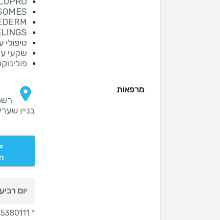
LUPRO
EXOSOMES אק
EDERM
ELINGS
טיפולי עפעפים
שקעי עינ
פולינוקל
מרפאות
בניין שערי
חי
יום רביעי
* 02-5380111