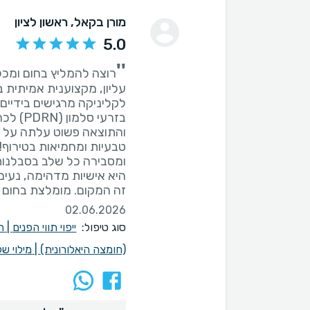
מורן בקאל
, ראשון לציון
5.0
''
רוצה להמליץ בחום ומכל
עליון, מקצוענית אמיתית 
לקליניקה מרגישים בידיים 
בזרעי ס
והתוצאה פשוט עלתה על כל
טבעיות ומחמיאות בטירוף!
ומסבירה כל שלב בסבלנות
זה המקום. מומלצת בחום ר
02.06.2026
סוג טיפול:
ייפוי תווי הפנים
|
ה
(חומצה היאלורונית)
|
מילוי ש