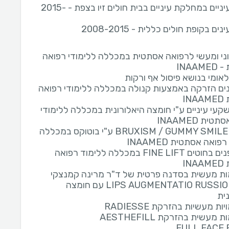
רופאת עיניים במחלקת עיניים בבית חולים זיו בצפת - 2015-
ם בקופת חולים כללית - 2008-2015
וני ומעשי לרפואה אסתטית במכללה ללימודי רפואה
INAA
לאומי בנושא פיסול אף ורקות
נים הזרקה באמצעות קנולה במכללה ללימודי רפואה
IN
שקעי עיניים ע"י חומצה היאלורונית במכללה ללימודי
ית INAAMED
טיפול ב BRUXISM / GUMMY SMILE ע"י בוטוקס במכללה
פואה אסתטית INAAMED
הרמת פנים בחוטים FINE LIFT במכללה ללימוד רפואה
IN
 מעשית בסדנה פרטית של ד"ר מרינה קמנצקי
LIPS AUGMENTATIO RUSSION LIPS עם חומצה
ית
 מעשיות בהזרקת RADIESSE
עשית בהזרקת AESTHEFILL
FULL FACE