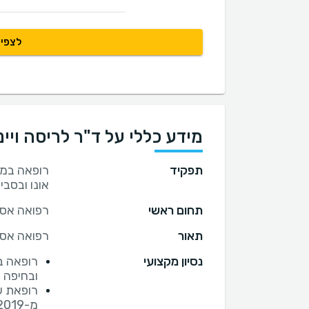
לצפיי
מידע כללי על ד"ר לריסה ויינ
תפקיד
רופאה במר
אונו ובסבי
תחום ראשי
רפואה אס
תאור
רפואה אסת
נסיון מקצועי
רופאה ב
ובחיפה
רופאת ע
מ-2019