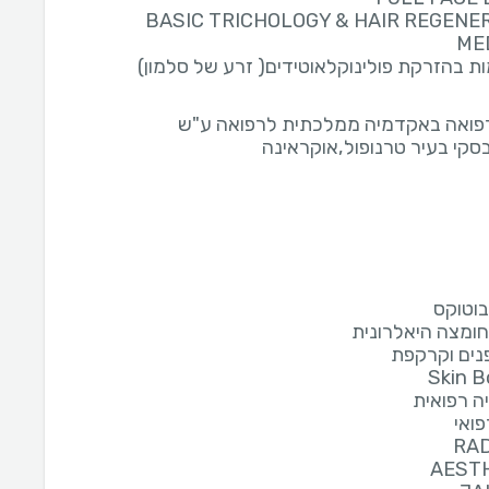
BASIC TRICHOLOGY & HAIR REGENE
ME
 בהזרקת פולינוקלאוטידים( זרע של סלמון)
רפואה באקדמיה ממלכתית לרפואה ע"ש
סקי בעיר טרנופול,אוקראינה
וטוקס
ומצה היאלרונית
Skin B
ה רפואית
פואי
RAD
AEST