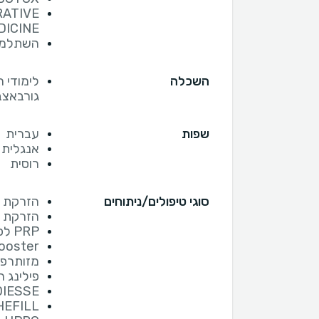
RATIVE
DICINE
השתלמות
השכלה
לימודי 
גורבאצב
שפות
עברית
אנגלית
רוסית
סוגי טיפולים/ניתוחים
הזרקת ב
הזרקת ח
PRP לפנים וקרקפת
ooster
מזותרפי
פילינג ר
IESSE
HEFILL