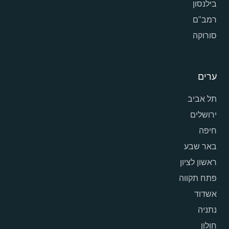
בילנסון
רמב"ם
סורוקה
ערים
תל אביב
ירושלים
חיפה
באר שבע
ראשון לציון
פתח תקווה
אשדוד
נתניה
חולון