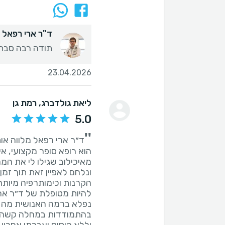
ד"ר ארי רפאל
תודה רבה סבת
23.04.2026
ליאת גולדברג
, רמת גן
5.0
''
ד״ר ארי רפאל מלווה אות
הוא רופא סופר מקצועי, אי
מאיכילוב שגילו לי את המ
ונלחם לאפיין זאת תוך זמן 
הקרנות וכימותרפיה מיותרי
להיות מטופלת של ד״ר אר
נפלא ברמה האנושית מה ש
בהתמודדות במחלה קשה זו.