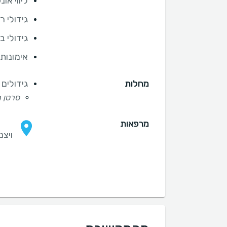
ליווי אונ
גידולי ר
גידולי ב
אימונות
מחלות
גידולים 
סרטן ר
מרפאות
ויצמן 14, תל