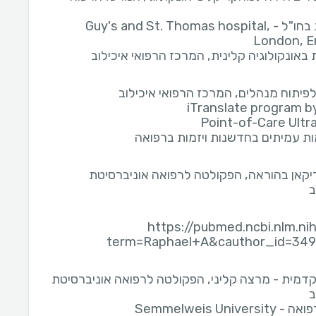
התנסות בחו"ל - Guy's and St. Thomas hospital,
London, E
באונקולוגיה קלינית, המרכז הרפואי איכילוב
לפיתוח מנהלים, המרכז הרפואי איכילוב
iTranslate program b
Point-of-Care Ult
 עמיתים בחדשנות ויזמות ברפואה
דיקאן בהוראה, הפקולטה לרפואה אוניברסיטת
ב
https://pubmed.ncbi.nlm.ni
term=Raphael+A&cauthor_id=34
דמית - מרצה קליני, הפקולטה לרפואה אוניברסיטת
ב
Semmelweis Univers