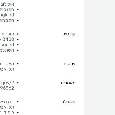
איכילוב
ngland
התמחות 
קורסים
תוכנית 
y 8400
rasound
השתלמות
פרסים
מצטיין 
תל-אבי
מאמרים
h.gov/?
996362
השכלה
דרגה אק
תל-אבי
לימודי רפואה - ity