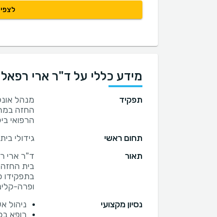
לצפיי
מידע כללי על ד"ר ארי רפאל
תפקיד
מנהל אונקו
החזה במרכ
הרפואי ביל
תחום ראשי
גידולי בית
תאור
ד"ר ארי רפ
בתפקידו כ
ופרה-קלינ
נסיון מקצועי
ניהול אש
רופא בכ