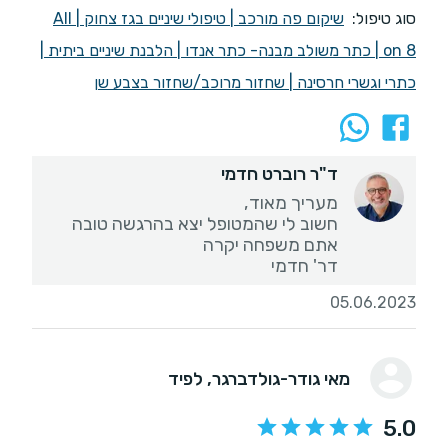
סוג טיפול:
שיקום פה מורכב
|
טיפולי שיניים בגז צחוק
|
All
on 8
|
כתר משולב מבנה- כתר אנדו
|
הלבנת שיניים ביתית
|
כתרי וגשרי חרסינה
|
שחזור מרוכב/שחזור בצבע שן
ד"ר רוברט חדמי
דר' חדמי
05.06.2023
מאי גודר-גולדברגר
, לפיד
5.0