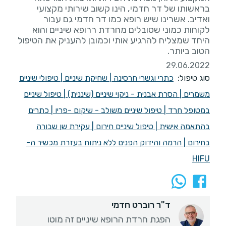
בראשותו של דר חדמי, הינו קשוב שירותי מקצועי
ואדיב. אשרינו שיש רופא כמו דר חדמי גם עבור
לקוחות כמוני שסובלים מחרדת ררופא שיניים והוא
היחד שמצליח להרגיע אותי וכמובן להעניק את הטיפול
הטוב ביותר.
29.06.2022
סוג טיפול:
כתרי וגשרי חרסינה
|
שחיקת שיניים
|
טיפולי שיניים
משמרים
|
הסרת אבנית - ניקוי שיניים (שיננית)
|
טיפול שיניים
במטופל חרד
|
טיפול שיניים משולב - שיקום -פריו
|
כתרים
בהתאמה אישית
|
טיפול שיניים חירום
|
עקירת שן שבורה
בחירום
|
הרמה והידוק הפנים ללא ניתוח בעזרת מכשיר ה-
HIFU
ד"ר רוברט חדמי
הפגת חרדת הרופא שיניים זה מוטו