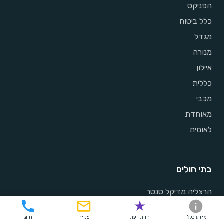
הפניקס
כלל ביטוח
מגדל
מנורה
איילון
כללית
מכבי
מאוחדת
לאומית
בתי חולים
הרצליה מדיקל סנטר
רפאל
מידע כללי
חוות דעת
פנייה
חיוג
אסותא