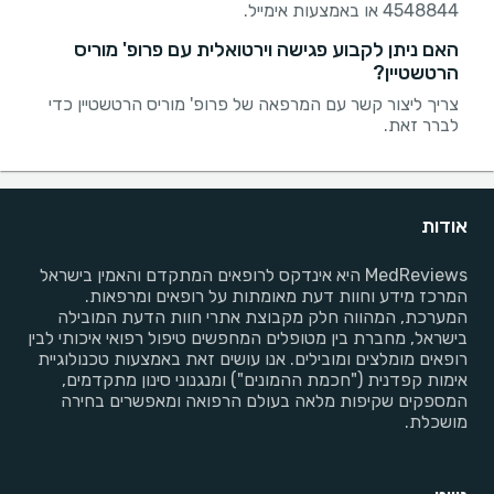
4548844 או באמצעות אימייל.
האם ניתן לקבוע פגישה וירטואלית עם פרופ' מוריס
הרטשטיין?
צריך ליצור קשר עם המרפאה של פרופ' מוריס הרטשטיין כדי
לברר זאת.
אודות
MedReviews היא אינדקס לרופאים המתקדם והאמין בישראל
המרכז מידע וחוות דעת מאומתות על רופאים ומרפאות.
המערכת, המהווה חלק מקבוצת אתרי חוות הדעת המובילה
בישראל, מחברת בין מטופלים המחפשים טיפול רפואי איכותי לבין
רופאים מומלצים ומובילים. אנו עושים זאת באמצעות טכנולוגיית
אימות קפדנית ("חכמת ההמונים") ומנגנוני סינון מתקדמים,
המספקים שקיפות מלאה בעולם הרפואה ומאפשרים בחירה
מושכלת.