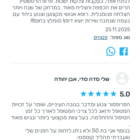
לנתח אותי, בעקבות צלקות ישנות. פרופ הרטשטיין
הרים את הכפפה והצליח מאוד. במרחק של שנה ויותר
הצלחה פנומנלית. רופא אנושי מקצוען וצנוע ביחד עם
נעמה שנתנה שירות יוצא דופן! מומלץ בחום!!!
25.11.2025
סוג טיפול:
פטוזיס
שלי סדה סדי
, אבן יהודה
5.0
הפרופסור צנוע ומדבר בגובה העיניים, שומר על זכויות
המטופל ודואג לכל צרכי המטופל לאורך כל זמן
הטיפול וההחלמה, בעל צוות מקצועי ביותר ונגיש מאוד
בנוסף אני בת 50 ולא ניתן לזהות על הפנים שלי
שעברתי תהליך קוסמטי.