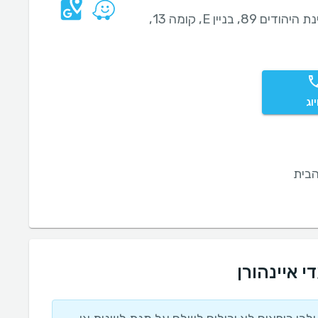
מדינת היהודים 89, בניין E, קומה 13,
וג
בית
י איינהורן