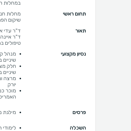
במחלות חנ
תחום ראשי
מחלות חניכ
שיקום הפה
תאור
ד"ר איינה
טיפולים במ
נסיון מקצועי
מנהל קל
שיניים 
חלק מצו
שיניים 
מרצה ומ
יורק
מוכר כמ
האמריקא
פרסים
מילגת מצ
השכלה
לימודי 