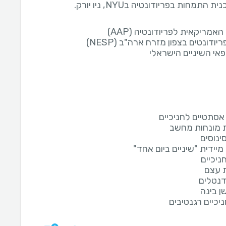
ת התמחות בפריודונטיה בNYU, ניו יורק.
אמריקאית לפריודונטיה (AAP)
יודונטים בצפון מזרח ארה"ב (NESP)
פאי השיניים הישראלי
אסתטיים לחניכיים
 מונחות מחשב
ינוסים
יידית "שיניים ביום אחד"
ניכיים
 עצם
נטלים
ן בינה
ניכיים רגנטיבים