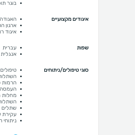
בוגר תוכני
איגודים מקצועיים
האגודה ה
ארגון הפר
איגוד רו
שפות
עברית
אנגלית
סוגי טיפולים/ניתוחים
טיפולים 
השתלות
הרמות ס
העמסה מ
מחלות ח
השתלות
שתלים ד
עקירת ש
ניתוחי ח