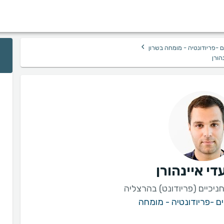
›
 -פריודונטיה - מומחה בשרון
הורן
די איינהורן
יכיים (פריודונט) בהרצליה
ם -פריודונטיה - מומחה