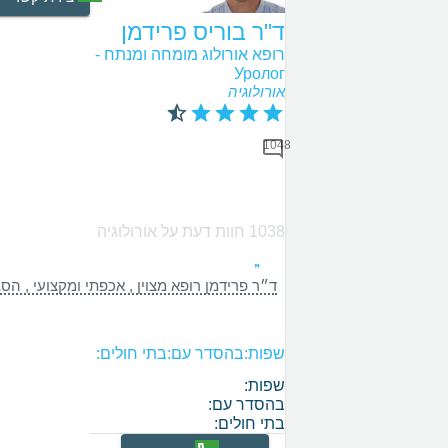
ד"ר בוריס פרידמן
רופא אורולוג מומחה ומנתח -
Уролог
אורולוגיה
1048
1038 חוות דעת על אורולוגיה
ד״ר פרידמן רופא מצוין , אכפתי ומקצועי , ה
שפות:
בהסדר עם:
בתי חולים:
שפות:
בהסדר עם:
בתי חולים: