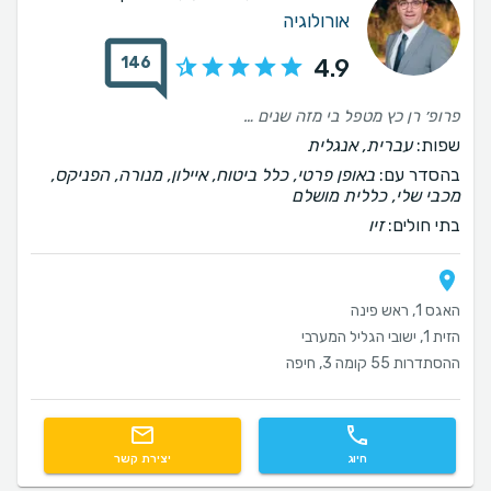
אורולוגיה
146
4.9
פרופ׳ רן כץ מטפל בי מזה שנים אחדות לשביעות רצוני המלאה, תוך יחס אישי ואמפטיה.
שפות:
עברית, אנגלית
בהסדר עם:
באופן פרטי, כלל ביטוח, איילון, מנורה, הפניקס,
מכבי שלי, כללית מושלם
בתי חולים:
זיו
האגס 1, ראש פינה
הזית 1, ישובי הגליל המערבי
ההסתדרות 55 קומה 3, חיפה
חיוג
יצירת קשר