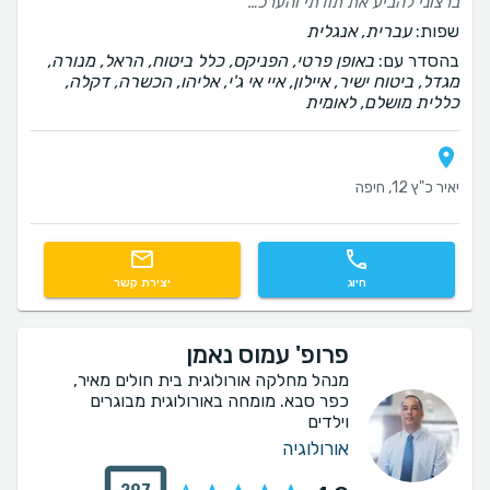
ברצוני להביע את תודתי והערכתי העמוקה לד"ר יורם דקל ולעוזרתו המסורה מרינה. עברתי אצל ד"ר דקל ניתוח מורכב להסרת גידול מהכליה הימנית, וזכיתי ליחס יוצא דופן שלא פגשתי מעולם.ד"ר דקל הוא לא רק מומחה ברמה הגבוהה ביותר בכירורגיה אורולוגית, אלא קודם כל אדם עם לב ענק, חמלה ואנושיות. הוא נלחם כדי להציל את הכליה שלי, השקיע מחשבה ומאמץ רב, ולא בחר בדרך הקלה. הדאגה האישית שלו, האכפתיות והזמינות העניקו לי ביטחון ותקווה ברגעים המורכבים ביותר.תודה ענקית גם למרינה היקרה, שליוותה אותי במסירות, בסבלנות ובחיוך. המענה המהיר שלה לכל שאלה והתמיכה בהכנות לניתוח הפכו את התקופה המלחיצה הזו להרבה יותר קלה.ד"ר דקל ומרינה הם אנשי מקצוע נדירים שמשאירים חותם עמוק בלב. תודה לכם מעומק הלב על המקצועיות, המסירות והלב הרחב. אני מאחל לכם בריאות, הצלחה והמשך עשייה מבורכת והצלת חיים!
שפות:
עברית, אנגלית
בהסדר עם:
באופן פרטי, הפניקס, כלל ביטוח, הראל, מנורה,
מגדל, ביטוח ישיר, איילון, איי אי ג'י, אליהו, הכשרה, דקלה,
כללית מושלם, לאומית
יאיר כ"ץ 12, חיפה
חיוג
יצירת קשר
פרופ' עמוס נאמן
מנהל מחלקה אורולוגית בית חולים מאיר,
כפר סבא. מומחה באורולוגית מבוגרים
וילדים
אורולוגיה