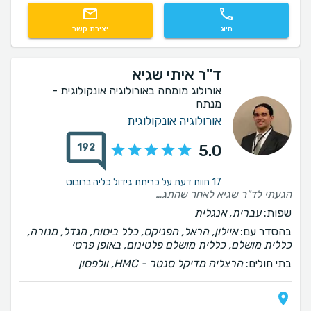
חיוג
יצירת קשר
ד"ר איתי שגיא
אורולוג מומחה באורולוגיה אונקולוגית -
מנתח
אורולוגיה אונקולוגית
192
5.0
17 חוות דעת על כריתת גידול כליה ברובוט
הגעתי לד"ר שגיא לאחר שהתגלו גידולים ממאירים בערמונית לאחר ביצוע מס' ביופסיות ובדיקת pet ct הוחלט על ניתוח להסרת הערמונית באמצעות רובוט . היום לאחר הניתוח אני מרגיש שקיבלתי את החיים במתנה . ד"ר איתי שגיא גילה רגישות ואנושיות נדירים ביחסו אלי בצורה נפלאה . מקצועי ואדם מדהים , קשוב לכל בקשה . הניתוח הצליח באופן מושלם אחרי 10 ימים השליטה בשתן היתה מלאה . על כל אלה תודה מעומק ליבי . תבורך ד"ר שגיא בכל הטוב האפשרי .
שפות:
עברית, אנגלית
בהסדר עם:
איילון, הראל, הפניקס, כלל ביטוח, מגדל, מנורה,
כללית מושלם, כללית מושלם פלטינום, באופן פרטי
בתי חולים:
הרצליה מדיקל סנטר - HMC, וולפסון