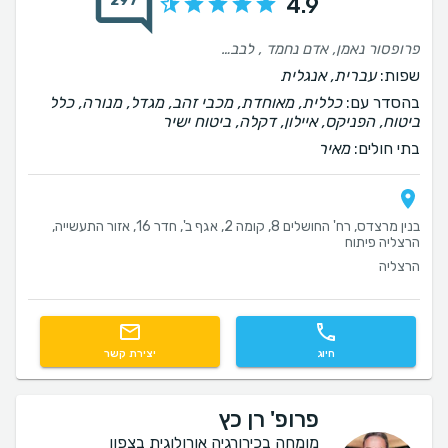
297
4.9
פרופסור נאמן, אדם נחמד , לבבי, מקצועי. הוא ניתח את בני בן השלוש וחצי בניתוח של הצרה פי השופכה ועשה זאת מעולה תוך התייחסות אישית, הכלה , אמפתיות עבורי ועבור בני. גם לאחר כחודש בדק, דאג שהכל התנהל כשורה. מודה לו מאוד וממליצה בחום! רק בריאות
שפות:
עברית, אנגלית
בהסדר עם:
כללית, מאוחדת, מכבי זהב, מגדל, מנורה, כלל
ביטוח, הפניקס, איילון, דקלה, ביטוח ישיר
בתי חולים:
מאיר
בנין מרצדס, רח' החושלים 8, קומה 2, אגף ב', חדר 16, אזור התעשייה,
הרצליה פיתוח
הרצליה
חיוג
יצירת קשר
פרופ' רן כץ
מומחה בכירורגיה אורולוגית בצפון