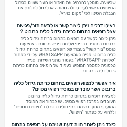
שביצעת, מומלץ להרחיב את האזור או העיר שצוינו בסרגל
החיפוש הראשי לעיר גדולה סמוכה או לבטל לחלוטין את
הגבלת הסינון לפי "מקום בארץ".
באילו דרכים ניתן ליצור קשר או לתאם תור/פגישה
אצל רופאים בתחום כריתת גידול כליה ברובוט ?
ניתן ליצור לקשר עם רופאים בתחום כריתת גידול כליה
ברובוט במספר דרכים: שליחת פנייה מכוונת באמצעות
טופס "צור קשר" בעמוד של רופאים בתחום כריתת גידול
כליה ברובוט. פנייה באמצעות WHATSAPP על ידי כפתור
"שליחת WHATSAPP" בעמוד נותני השירות. פנייה
טלפונית למספר המופיע בעמוד של רופאים בתחום כריתת
גידול כליה ברובוט.
איך אפשר למצוא רופאים בתחום כריתת גידול כליה
ברובוט אשר עובדים במוסד רפואי מסוים?
למציאת רופאים בתחום כריתת גידול כליה ברובוט
העובדים במרכז רפואי מסוים, יש לבחור את המוסד
המועדף מתוך רשימת בתי חולים בטבלת "סינונים נוספים"
וללחוץ על כפתור "חיפוש".
כיצד ניתן לאתר חוות דעת שניתנו על רופאים בתחום