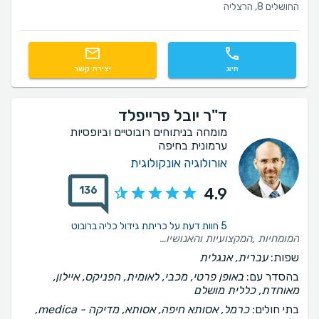
החושלים 8, הרצליה
חיוג
יצירת קשר
ד"ר יובל פרייפלד
מומחה בניתוחים רובוטיים וביופסיות
ערמונית בחיפה
אורולוגיה אונקולוגית
136
4.9
5 חוות דעת על כריתת גידול כליה ברובוט
המומחיות ,המקצועיות והאנושיות הם שיצרו אצלי בטחון שאני בידיים הכי טובות . כל רופא שהתיעצתי איתו הפנה אותי אל ד״ר פרייפלד המון תודה והערכה
שפות:
עברית, אנגלית
בהסדר עם:
באופן פרטי, מכבי, לאומית, הפניקס, איילון,
מאוחדת, כללית מושלם
בתי חולים:
כרמל, אסותא חיפה, אסותא, ‫מדיקה - medica,