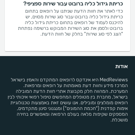
כריתת גידול כליה ברובוט עבור שירות ספציפי?
כדי לאתר את חוות הדעת שניתנו על רופאים בתחום
כריתת גידול כליה ברובוט עבור סוג שירות מסוים, יש
להיכנס לעמוד של רופאים בתחום כריתת גידול כליה
ברובוט ולסמן את סוג השירות המבוקש ברשימה נפתחת
"הצג לפי סוג שירות" בחלק של חוות הדעת.
אודות
MedReviews היא אינדקס לרופאים המתקדם והאמין בישראל
המרכז מידע וחוות דעת מאומתות על רופאים ומרפאות.
המערכת, המהווה חלק מקבוצת אתרי חוות הדעת המובילה
בישראל, מחברת בין מטופלים המחפשים טיפול רפואי איכותי לבין
רופאים מומלצים ומובילים. אנו עושים זאת באמצעות טכנולוגיית
אימות קפדנית ("חכמת ההמונים") ומנגנוני סינון מתקדמים,
המספקים שקיפות מלאה בעולם הרפואה ומאפשרים בחירה
מושכלת.