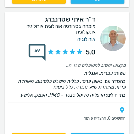
ד"ר איתי שטרנברג
מומחה בכירורגיה אורולוגית אורולוגיה
אונקולוגית
אורולוגיה
59
5.0
מקצוען וקשוב למטופלים שלו. ההבנה הרפואית שלו מקיפה הודות לרקע והניסיון שלו. גם ברגעים לא פשוטים, ידע להרגיע את המטופלת, במקרה שלנו אישה מבוגרת, ולנסוך בה בטחון. איבחן בזמן והציל את חייה. אני ממליצה עליו בכל לב
שפות:
עברית, אנגלית
בהסדר עם:
באופן פרטי, כללית מושלם פלטינום, מאוחדת
עדיף, מאוחדת שיא, מנורה, כלל ביטוח
בתי חולים:
הרצליה מדיקל סנטר - HMC, העמק, אלישע
החושלים 8, הרצליה פיתוח