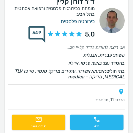
ד"ר דורון קליין
מומחה בכירורגיה פלסטית ורפואה אסתטית
בתל אביב
כירורגיה פלסטית
549
5.0
אני רוצה להודות לד״ר קליין הבחירה הכי טובה שעשיתי בחיים באתי אליו למודיעין במיוחד מבאר שבע ואני לא מתחרטת לרגע תודה על התוצאה הכי מטורפת שיכלתי לבקש אחרי 3 לידות , בחיים לא דמיינתי שיצא כל כך מושלם וכמובן גם על הישירות והאמינות אין עליך ועל רויטל העוזרת המהממת תודה על הכל ♥️
שפות:
עברית, אנגלית
בהסדר עם:
באופן פרטי, איילון
בתי חולים:
אסותא אשדוד, עתידים מדיקל סנטר, מרכז TLV
MEDICAL, ‫מדיקה - medica
הברזל 11, תל אביב
חיוג
יצירת קשר