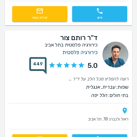
חיוג
יצירת קשר
ד"ר רותם צור
כירורגיה פלסטית בתל אביב
כירורגיה פלסטית
449
5.0
רוצה להמליץ מכל הלב על ד״ר רותם צור ❤️ זה כבר הניתוח השני שאני עושה אצלו, והפעם עברתי הקטנת חזה. גם הפעם קיבלתי יחס חם, אישי ומקצועי לאורך כל הדרך, עם הרבה סבלנות, הקשבה וזמינות לכל שאלה. אני מאוד מרוצה מהתוצאה ומהדרך שבה הכול התנהל, והתוצאה יצאה אפילו יותר יפה ממה שדמיינתי. שמחה שבחרתי בו שוב וממליצה עליו מכל הלב ❤
שפות:
עברית, אנגלית
בתי חולים:
הלל יפה
ראול ולנברג 18, תל אביב