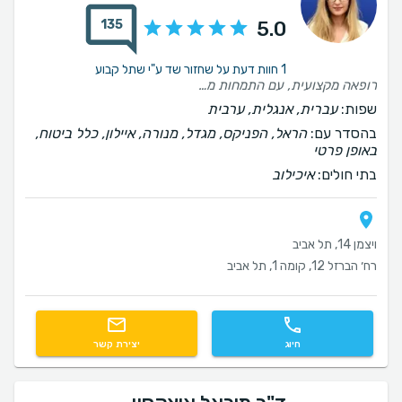
135
5.0
1 חוות דעת על שחזור שד ע"י שתל קבוע
רופאה מקצועית, עם התמחות מיוחדת וחשובה ביותר, עניינית, אנושית. משרה ביטחון במקצועיות שלה, ונותנת הרגשה שניתן לסמוך עליה. לפני למעלה מחצי שנה יצאתי מניתוח מורכב מאד מרוצה ואני מברכת אותה על כך יום יום.
שפות:
עברית, אנגלית, ערבית
בהסדר עם:
הראל, הפניקס, מגדל, מנורה, איילון, כלל ביטוח,
באופן פרטי
בתי חולים:
איכילוב
ויצמן 14, תל אביב
רח׳ הברזל 12, קומה 1, תל אביב
חיוג
יצירת קשר