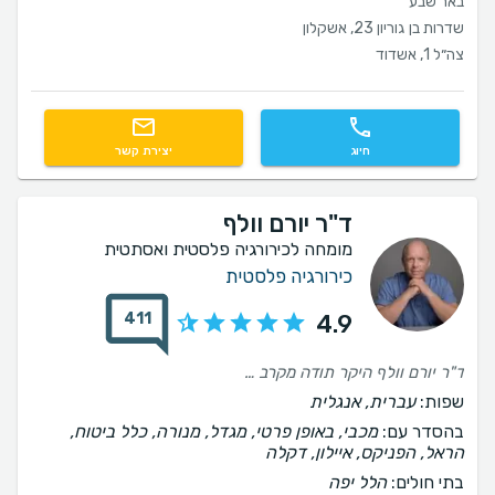
באר שבע
שדרות בן גוריון 23, אשקלון
צה״ל 1, אשדוד
חיוג
יצירת קשר
ד"ר יורם וולף
מומחה לכירורגיה פלסטית ואסתטית
כירורגיה פלסטית
411
4.9
ד"ר יורם וולף היקר תודה מקרב 💖 על טיפול מקצועי ומדהים שהוביל לתוצאות נפלאות,מעבר לכשרון המיקצועי המופלא שלך,התמיכה, האנושיות והרוגע שהענקתה לי הפכו את תהליך הניתוח עפעפים עליון תחתון והרמת שפה עליונה לתוצאה וחוויה מדהימה אין מאושרת ממני ,אתה הגשמתה את חלומי תודה ד"ר יורם וולף על 10 שנים שאתה מלווה אותי ,אחד יחיד מאוד יקר ומיוחד ממליצה ... מעומק הלב ♥️ אל תחכו ..פשוט תקבעו‼️תודה על הכל
שפות:
עברית, אנגלית
בהסדר עם:
מכבי, באופן פרטי, מגדל, מנורה, כלל ביטוח,
הראל, הפניקס, איילון, דקלה
בתי חולים:
הלל יפה