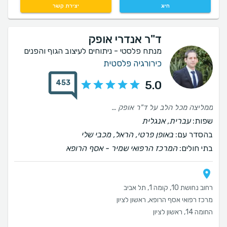
חיוג
יצירת קשר
ד"ר אנדרי אופק
מנתח פלסטי - ניתוחים לעיצוב הגוף והפנים
כירורגיה פלסטית
453
5.0
ממליצה מכל הלב על ד"ר אופק אנדרי! הגעתי לד"ר אופק לייעוץ עבור ניתוח "מאמי מייקאובר" עם לא מעט חששות, במיוחד לאור ייעוץ קודם אצל רופא אחר שהרתיע אותי מאוד. כבר מהרגע הראשון, ד"ר אופק קיבל אותי ואת בן זוגי באדיבות, בלבביות ובמקצועיות ללא פשרות. הוא דיבר איתנו בגובה העיניים וענה על כל שאלה בסבלנות אין קץ. יצאתי ממנו בתחושה מעולה ובידיעה שאני בידיים הכי טובות שיש. לאורך כל הדרך, לפני הניתוח, ובמיוחד ביום הניתוח עצמו, ד"ר אופק היה זמין לכל שאלה, הקליל את האווירה והשרה בי רוגע, שלווה וביטחון שהכול יהיה בסדר. כיום, שלושה שבועות לאחר הניתוח, אני מרוצה בטירוף מהתוצאות הנפלאות! ד"ר אופק ממשיך ללוות אותי מקרוב, זמין לכל חשש ומהווה עבורי עוגן אמיתי. ברור לי שהדרך עוד לא הסתיימה, אבל היה לי חשוב לשתף: ד"ר אופק הוא לא רק רופא מקצועי ומיומן בחסד עליון, אלא גם אחד האנשים המקסימים שפגשתי. מי שי.תבחר בו - פשוט ירוויח!
שפות:
עברית, אנגלית
בהסדר עם:
באופן פרטי, הראל, מכבי שלי
בתי חולים:
המרכז הרפואי שמיר - אסף הרופא
רחוב נחושת 10, קומה 1, תל אביב
מרכז רפואי אסף הרופא, ראשון לציון
החומה 14, ראשון לציון