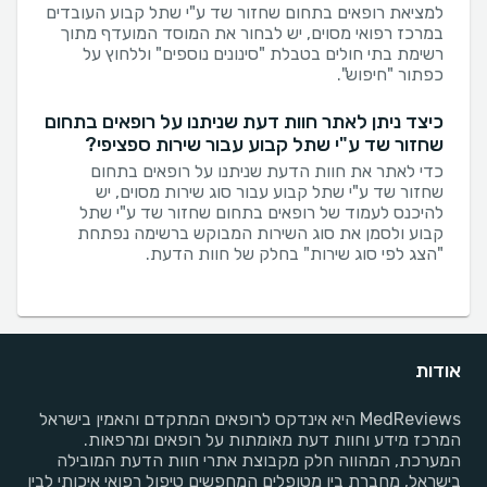
למציאת רופאים בתחום שחזור שד ע"י שתל קבוע העובדים
במרכז רפואי מסוים, יש לבחור את המוסד המועדף מתוך
רשימת בתי חולים בטבלת "סינונים נוספים" וללחוץ על
כפתור "חיפוש".
כיצד ניתן לאתר חוות דעת שניתנו על רופאים בתחום
שחזור שד ע"י שתל קבוע עבור שירות ספציפי?
כדי לאתר את חוות הדעת שניתנו על רופאים בתחום
שחזור שד ע"י שתל קבוע עבור סוג שירות מסוים, יש
להיכנס לעמוד של רופאים בתחום שחזור שד ע"י שתל
קבוע ולסמן את סוג השירות המבוקש ברשימה נפתחת
"הצג לפי סוג שירות" בחלק של חוות הדעת.
אודות
MedReviews היא אינדקס לרופאים המתקדם והאמין בישראל
המרכז מידע וחוות דעת מאומתות על רופאים ומרפאות.
המערכת, המהווה חלק מקבוצת אתרי חוות הדעת המובילה
בישראל, מחברת בין מטופלים המחפשים טיפול רפואי איכותי לבין