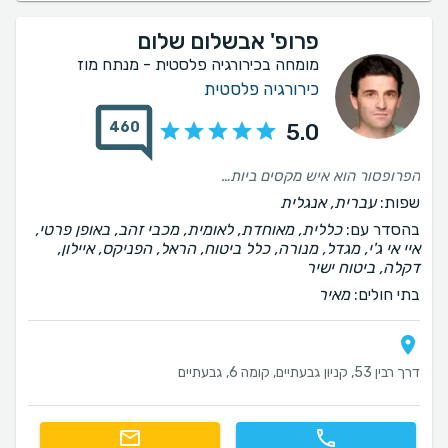
פרופ' אבשלום שלום
מומחה בכירורגיה פלסטית - מנתח מוז
כירורגיה פלסטית
460
5.0
הפרופסור הוא איש מקסים ביותר שעשה עבודה מקצועית תוך שהוא משרה ביטחון במנותח . איש ללא מניירות מיותרות עדין ויסודי מאוד.
שפות:
עברית, אנגלית
בהסדר עם:
כללית, מאוחדת, לאומית, מכבי זהב, באופן פרטי,
איי אי ג'י, מגדל, מנורה, כלל ביטוח, הראל, הפניקס, איילון,
דקלה, ביטוח ישיר
בתי חולים:
מאיר
דרך רבין 53, קניון גבעתיים, קומה 6, גבעתיים