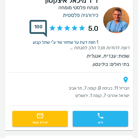
ד"ר מיכאל איצקסון
מנתח פלסטי מומחה
כירורגיה פלסטית
100
5.0
1 חוות דעת על שחזור שד ע"י שתל קבוע
רוצה להודות מכל הלב למנתח מדהים ומיוחד. מהרגע הראשון הרגשתי שאני בידיים הכי טובות שיש — מקצועי, קשוב, סבלני ומלא אכפתיות. מעבר לתוצאה המוצלחת, היחס האנושי והביטחון שנתן לי לאורך הדרך היו לא פחות חשובים.ד"ר איציקסון היקר, תודה על הכל. אתה פשוט אומן! ממליצה בחום ובאהבה לכל מי שרוצה לעשות ניתוח משנה חיים או פשוט להרגיש יותר טוב. וחייבת לציין שאין מהממת כמו שמרית מנהלת מהשרד של הד"ר שבלעדיה שום דבר לא היה קורה, דואגת, קשובה, מסורה , אכפתית ועוזרת בכל! מודה לכם מקרב לב
שפות:
עברית, אנגלית
בתי חולים:
בילינסון
הברזל 11, כניסה B, קומה 7, תל אביב
ישראל אהרוני 7, קומה 1, ירושלים
חיוג
יצירת קשר