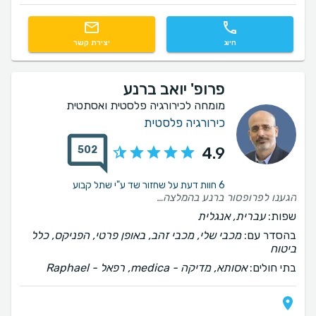
חיוג
יצירת קשר
פרופ' יואב ברנע
מומחה לכירורגיה פלסטית ואסתטית
כירורגיה פלסטית
502
4.9
6 חוות דעת על שחזור שד ע"י שתל קבוע
הגענו לפרופסור ברנע בהמלצה של חברים , טיפול היה מסור ואיכפתי מהרגע הראשון פרופסור ברנע הסביר על מהלך ניתוח , סיבוכים אפשריים וכן תיאם צפיות לגבי תוצאות הניתוח כמו כן ניתנה מעטפת כוללת של משרד , אחות ומענה לכל שאלה שנשאלה הניתוח עבר בהתאם לציפיות ולהסברים שניתנו על ידי פרופסור ברנע - גם לגבי משך הניתוח ומהלכו והן לגבי מהלך פוסט ניתוחי וכמו כן בוצע מעקב פוסט ניתוחי צמוד ופרופ ברנע וצוותו היו זמינים על פי צורך . הטיפול של כל הגורמים מפרופסור ברנע עד צוות המשרד היה חם, לבבי ואדיב מאוד ממליצה בחום על פרופסור ברנע והצוות המלווה שלו
שפות:
עברית, אנגלית
בהסדר עם:
מכבי שלי, מכבי זהב, באופן פרטי, הפניקס, כלל
ביטוח
בתי חולים:
אסותא, ‫מדיקה - medica, רפאל - Raphael