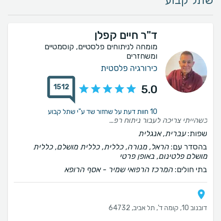
שתל קבוע
ד"ר חיים קפלן
מומחה לניתוחים פלסטיים, קוסמטיים
ומשחזרים
כירורגיה פלסטית
1512
5.0
10 חוות דעת על שחזור שד ע"י שתל קבוע
כשהייתי צריכה לעבור ניתוח רפואי עם מומחיות של פלסטיקאי - לא היה לי ספק שרק ד"ר חיים קפלן, מנתח פלסטי מספר 1 בארץ, מנתח אותי. זה היה ניתוח מורכב ולא פשוט, וד"ר קפלן בעל ידי האומן עשה עבודה מופלאה. הרגשתי בידיים הכי טובות ובטוחות שיש. התוצאה טבעית, מקצועית, הכי "אני" שיש. הצוות של ד"ר קפלן הפך לי עולמות כדי שאקבל ניתוח מוקדם (רפואי), ד"ר קפלן היה סופר קפדן על הפרטים הקטנים לכל אורך הדרך, הגיע לביקורת בכל יום בבית החולים בימי האשפוז כולל שישי ושבת! והביקורות שוטפות ונמשכות ועוקבות אחרי כל פרט בהחלמה. תודה גדולה לד"ר קפלן ולצוות המופלא שאיתו!
שפות:
עברית, אנגלית
בהסדר עם:
הראל, מנורה, כללית, כללית מושלם, כללית
מושלם פלטינום, באופן פרטי
בתי חולים:
המרכז הרפואי שמיר - אסף הרופא
דובנוב 10, קומה ד', תל אביב, 64732