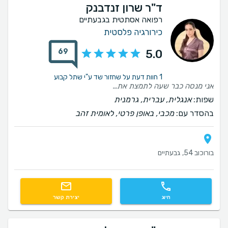
ד"ר שרון זנדבנק
רפואה אסתטית בגבעתיים
כירורגיה פלסטית
69
5.0
1 חוות דעת על שחזור שד ע"י שתל קבוע
אני מנסה כבר שעה לתמצת את חווית הטיפול,("עברתי אצלה" שיחזורי שדיים אחרי כריתה מלאה) לחוות דעת, שאני רוצה לכתוב וכל רגע מתווספת לי עוד מעלה 😍 אז ככה, דוקטור שרון זנדבנק היא: קודם כל רופאה שאוהבת את העבודה שלה. מהרגע הראשון שנפגשנו שידרה מקצוענות ואמינות. תכונה שמאוד אהבתי אצלה זה שהיא אמיתית. מסבירה הכל לגבי סיכון וסיכויי ועושה את זה ברגישות ואכפתיות. תהליך ההחלמה שלי היה מורכב וארוך עם לא מעט אתגרים, דוקטור שרון ת מ י ד היתה זמינה ואכפתית עד שלפעמים היה נדמה שאכפת לה לפחות כמוני, אם לא קצת יותר 😉 למדתי להכיר רופאה שהיא בן אדם ואפילו חוש הומור יש לה 😃 ממליצה בחום מכל הלב תרגישו חופשי לשאול אותי ב 0526040579
שפות:
אנגלית, עברית, גרמנית
בהסדר עם:
מכבי, באופן פרטי, לאומית זהב
בורוכוב 54, גבעתיים
חיוג
יצירת קשר