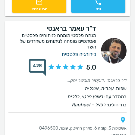
חיוג
יצירת קשר
ד"ר עאמר בראנסי
מנתח פלסטי מומחה לניתוחים פלסטיים
ואסתטיים מומחה לניתוחים משחזרים של
השד
כירורגיה פלסטית
428
5.0
ד׳ר בראנסי ,דוקטור מוכשר ומקצועי ,עושה הכל כדי להגיע לתוצאה מעולה, אכפתי ודואג ומתעניין לשלום המנותח . ממליצה בחום רופא מספר 1!!
שפות:
עברית, אנגלית
בהסדר עם:
באופן פרטי, כללית
בתי חולים:
רפאל - Raphael
אשכולות 3, קומה 6, פארק ההייטק, עומר, 8496500