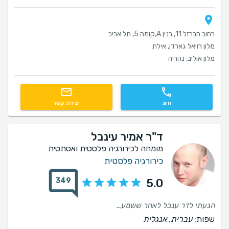
רחוב הברזל 11, בנין A,קומה 5, תל אביב
מלון רויאל גארדן, אילת
מלון אוליב, נהריה
חיוג
יצירת קשר
ד"ר אמיר עינבל
מומחה לכירורגיה פלסטית ואסתטית
כירורגיה פלסטית
349
5.0
הגעתי לדר ענבל לאחר ששמעתי המלצות רבות. הפגישה איתו הייתה מקצועית ומדויקת הוא שיקף לי בדיוק את התהליך והיה קשוב מאד לרצונות שלי . התוצאה יצאה יפה יותר מהמצופה, הבחירה הכי נכונה שיכולתי לעשות!
שפות:
עברית, אנגלית