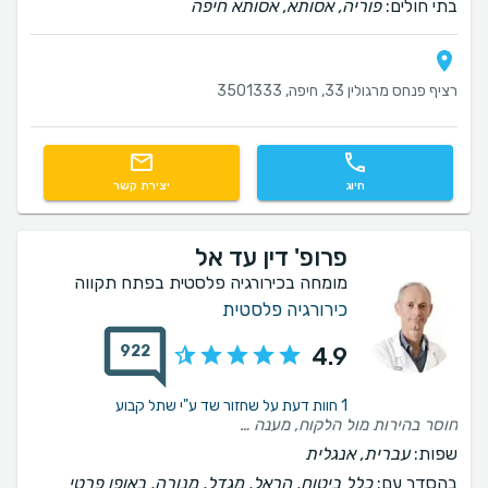
בתי חולים:
פוריה, אסותא, אסותא חיפה
רציף פנחס מרגולין 33, חיפה, 3501333
חיוג
יצירת קשר
פרופ' דין עד אל
מומחה בכירורגיה פלסטית בפתח תקווה
כירורגיה פלסטית
922
4.9
1 חוות דעת על שחזור שד ע"י שתל קבוע
חוסר בהירות מול הלקוח, מענה לקוי מאוד, חוסר ביחס אישי ללקוחות (הכוונה לשירותי המשרד), החסרה של פרטים *קריטיים* וחשובים לפני ובמהלך פרוצדורה רפואית כמו למשל מה להביא לניתוח, הוראות הכנה, איך להיערך מכל הבחינות לניתוח וגם נתינת מידע בנוגע להחלמה והוראות שאחרי הפרוצדורה. תחושה שצריך לרדוף אחרי שירותי המשרד. חוויה מאוד לא נעימה. בנוגע לרופא ממה שחוויתי, מקצועי ונעים.
שפות:
עברית, אנגלית
בהסדר עם:
כלל ביטוח, הראל, מגדל, מנורה, באופן פרטי