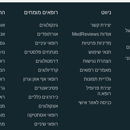
ניווט
רופאים מומחים
הת
יצירת קשר
גינקולוגים
אור
על
אודות MedReviews
אורתופדים
אנד
מדיניות פרטיות
רופאי עיניים
גסט
ם
תנאי שימוש
מנתחים פלסטיים
נוי
ני
הצהרת נגישות
דרמטולוגים
רופ
מאמרים רפואים
קרדיולוגים
המט
גלריית תמונות
רופאי אף אוזן וגרון
רופ
יצירת פרופיל
פסיכיאטרים
גרי
רופא.ה
כירורגים כלליים
ראו
כניסה לאזור אישי
אונקולוגים
מנת
רופאי אסתטיקה
מומ
רופאי שיניים
מרכ