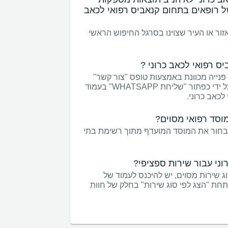
ל רופאים בתחום קנאביס רפואי לכאב
ר או העיר שצוינו בסרגל החיפוש הראשי
ס רפואי לכאב כרוני ?
פנייה מכוונת באמצעות טופס "צור קשר"
בעמוד של רופאים בתחום קנאביס רפואי לכאב כרוני. פנייה באמצעות WHATSAPP על ידי כפתור "שליחת WHATSAPP" בעמוד
לכאב כרוני.
וסד רפואי מסוים?
 לבחור את המוסד המועדף מתוך רשימת בתי
וני עבור שירות ספציפי?
ג שירות מסוים, יש להיכנס לעמוד של
חת "הצג לפי סוג שירות" בחלק של חוות