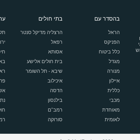
בהסדר עם
בתי חולים
ער
הראל
הרצליה מדיקל סנטר
תל 
הפניקס
רפאל
ירו
ש
כלל ביטוח
אסותא
חי
מגדל
בית חולים אלישע
בא
מנורה
שיבא - תל השומר
ראש
איילון
איכילוב
פתח
כללית
הדסה
אש
מכבי
בילנסון
נתנ
מאוחדת
רמב"ם
חול
לאומית
סורוקה
רמת