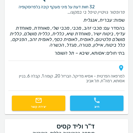
32 חוות דעת על מיני מעקף קיבה בלפרוסקופיה
פרופסור גויטיין טיפל בי במקצועיות ביקר , בדק והתייחס לכל תלונה מקצועיות עם נשמה ולב
שפות:
עברית, אנגלית
בהסדר עם:
מכבי זהב, מכבי, מכבי שלי, מאוחדת, מאוחדת
עדיף, ביטוח ישיר, מאוחדת שיא, כללית, כללית מושלם, כללית
מושלם פלטינום, לאומית, לאומית כסף, לאומית זהב, הפניקס,
כלל ביטוח, איילון, מנורה, מגדל, הכשרה
בתי חולים:
אסותא, שיבא – תל השומר
למרפאה הפרטית - אסיא מדיקל, הברזל 20, קומה 1, קבלה 6, בניין
אסותא, רמה"ח, תל אביב
חיוג
יצירת קשר
ד"ר וליד קסיס