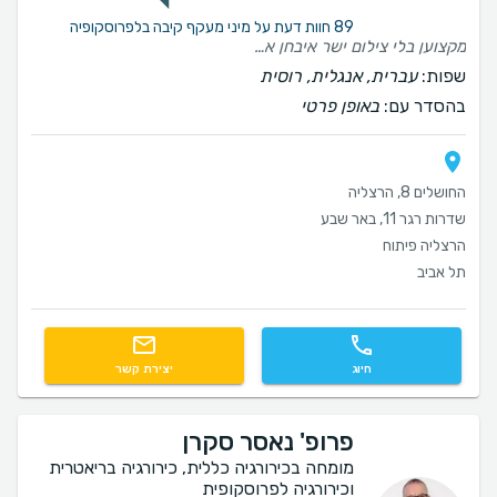
89 חוות דעת על מיני מעקף קיבה בלפרוסקופיה
מקצוען בלי צילום ישר איבחן את הבעיה בצורה מדוייקת
שפות:
עברית, אנגלית, רוסית
בהסדר עם:
באופן פרטי
החושלים 8, הרצליה
שדרות רגר 11, באר שבע
הרצליה פיתוח
תל אביב
חיוג
יצירת קשר
פרופ' נאסר סקרן
מומחה בכירורגיה כללית, כירורגיה בריאטרית
וכירורגיה לפרוסקופית