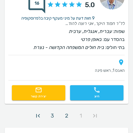
16
5.0
9 חוות דעת על מיני מעקף קיבה בלפרוסקופיה
לד”ר חמוד היקר, אני רוצה להודות לך מעומק הלב על הניתוח להוצאת הטבעת שביצעת עבורי. הניתוח הקל משמעותית על איכות חיי, ואני מרגישה שינוי אמיתי מאז. תודה על המקצועיות, הרגישות והיחס האישי שקיבלתי ממך לאורך כל התהליך. הידיים המיומנות שלך והדאגה האמיתית לרווחתי עשו את כל ההבדל. תודה שהחזרת לי את איכות החיים שהייתי צריכה כל כך.
שפות:
עברית, אנגלית, ערבית
בהסדר עם:
באופן פרטי
בתי חולים:
בית חולים המשפחה הקדושה - נצרת
האגס 1, ראש פינה
חיוג
יצירת קשר
3
2
1