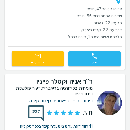
אליהו גולומב 47, חיפה
שדרות ההסתדרות 55, חיפה
הגעתון 32, נהריה
דרך עכו 22, קרית ביאליק
מלחמת ששת הימים 1, טירת כרמל
חיוג
יצירת קשר
ד"ר אניה וקסלר פייגין
מומחית בכירורגיה בריאטרית זעיר פולשנית
וניתוחי שד
כירורגיה - בריאטריה קיצור קיבה
227
5.0
11 חוות דעת על מיני מעקף קיבה בלפרוסקופיה