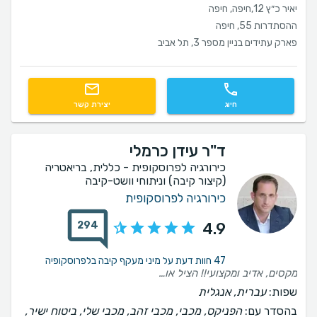
יאיר כ״ץ 12,חיפה, חיפה
ההסתדרות 55, חיפה
פארק עתידים בניין מספר 3, תל אביב
חיוג
יצירת קשר
ד"ר עידן כרמלי
כירורגיה לפרוסקופית - כללית, בריאטריה
(קיצור קיבה) וניתוחי וושט-קיבה
כירורגיה לפרוסקופית
294
4.9
47 חוות דעת על מיני מעקף קיבה בלפרוסקופיה
מקסים, אדיב ומקצועי!! הציל אותי
שפות:
עברית, אנגלית
בהסדר עם:
הפניקס, מכבי, מכבי זהב, מכבי שלי, ביטוח ישיר,