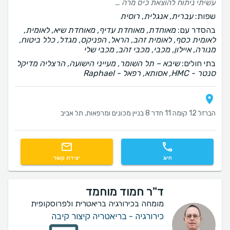
עשיתי ניתוח להוצאת כיס מרה אצל ד״ר פייגין בבית חולים שיבא תל השומר ב 07/2026 והחוויה שלי היא מדהימה. ד״ר אניה היתה אנושית ואכפתית מהרגע הראשון, מלאת סבלנות לכל השאלות והחששות שלי והסבירה על התהליך בצורה מקצועית ומפורטת. הניתוח עצמו עבר בצורה קלה ומקצועית והרגשתי כל הדרך שאני בידיים טובות ושאני המטופל היחיד שלה. אנושיות, מקצועיות ומסירות יוצאי דופן. ממליץ עליה בחום.
שפות:
עברית, אנגלית, רוסית
בהסדר עם:
מאוחדת, מאוחדת עדיף, מאוחדת שיא, לאומית,
לאומית כסף, לאומית זהב, הראל, הפניקס, מגדל, כלל ביטוח,
מנורה, איילון, מכבי, מכבי זהב, מכבי שלי
בתי חולים:
שיבא – תל השומר, מעייני הישועה, הרצליה מדיקל
סנטר - HMC, אסותא, רפאל - Raphael
הברזל 12 קומה 11 חדר 8 בניין מכונים ומרפאות, תל אביב
חיוג
יצירת קשר
ד"ר חמוד מוחמד
מומחה בכירורגיה בריאטרית ולפרוסקופית
כירורגיה - בריאטריה קיצור קיבה