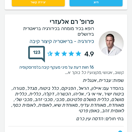
חיוג
יצירת קשר
פרופ' רם אלעזרי
רופא בכיר מומחה בכירורגיה בריאטרית
בירושלים
כירורגיה - בריאטריה קיצור קיבה
123
4.9
16 חוות דעת על מיני מעקף קיבה בלפרוסקופיה
קשוב, אנושי,מקצועי! כל בוקר אחרי הניתוח הגיע לבדוק לשלומי גם במחינה רפואית וגם רגשית עם סבלנות גדולה והסברים. לא מובן מאילו תודה רבה על הכל! אמליץ בחום!!
שפות:
עברית, אנגלית
בהסדר עם:
איילון, הראל, הפניקס, כלל ביטוח, מגדל, מנורה,
ביטוח ישיר, איי אי ג'י, אליהו, הכשרה, דקלה, כללית, כללית
מושלם, כללית מושלם פלטינום, מכבי, מכבי זהב, מכבי שלי,
מאוחדת, מאוחדת עדיף, מאוחדת שיא, לאומית, לאומית כסף,
לאומית זהב, באופן פרטי
בתי חולים:
הדסה עין כרם