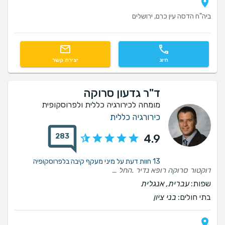
ביה"ח הדסה עין כרם, ירושלים
חיוג
יצירת קשר
ד"ר גדעון סרוקה
מומחה לכירורגיה כללית ולפרוסקופית
כירורגיה כללית
283
4.9
13 חוות דעת על מיני מעקף קיבה בלפרוסקופיה
דוקטור סרוקה רופא נדיר .החל מחוות הדעת לפני הניתוח,הניתוח עצמו והביקורת לאחר מכן.ממליץ בחום על הרופא הכי מקצועי,אנושי, אכפתי.
שפות:
עברית, אנגלית
בתי חולים:
בני ציון