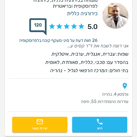
מומחה בכירורגיה כללית, כירורגיה
לפרוסקופית ובריאטרית
כירורגיה כללית
120
5.0
26 חוות דעת על מיני מעקף קיבה בלפרוסקופיה
אני רוצה לשבח את ד"ר קסיס על אבחנתו המהירה המיון בתוך שעתיים שזה לא יאומן להיות במיון בבדיקות וסיטי וכבר הובלה לחדר ניתוח לניתוח חירום עם הסבר מפורט לי החולה ולמשפחתי באדיבות ומקצועיות שאין כדוגמתה.הניתוח עבר בהצלחה מרובה הודות לידיו ומיומנותו של ד"ר קסיס. בכל שנותיי ואנני צעיר לא פגשתי ברופא מיוחד כל כך עם ידע רב והסבר מפורט עם מאור עיניים. כח לחי ד"ר מי יתן ועוד רופאים יהיו כמוך תודה לאל שזכיתי להיות מטופל שלך. תודה רבה מקרב לב🙏
שפות:
עברית, אנגלית, ערבית, איטלקית
בהסדר עם:
מכבי, כללית, מאוחדת, לאומית
בתי חולים:
המרכז הרפואי לגליל - נהריה
וולפסון 4, נהריה
שדרות ההסתדרות 55, חיפה
חיוג
יצירת קשר