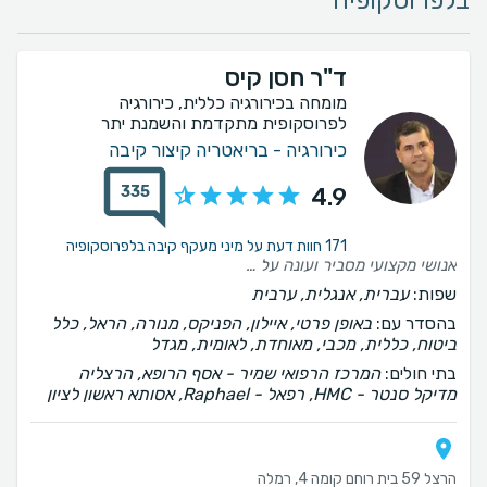
בלפרוסקופיה
ד"ר חסן קיס
מומחה בכירורגיה כללית, כירורגיה
לפרוסקופית מתקדמת והשמנת יתר
כירורגיה - בריאטריה קיצור קיבה
335
4.9
171 חוות דעת על מיני מעקף קיבה בלפרוסקופיה
אנושי מקצועי מסביר ועונה על כל שאלה , הגעתי אליו דרך ביתי ובהמלצתי 2 חברות שלי נותחו והשלישית בדרך. ממליצה על ד"ר קיס בחום
שפות:
עברית, אנגלית, ערבית
בהסדר עם:
באופן פרטי, איילון, הפניקס, מנורה, הראל, כלל
ביטוח, כללית, מכבי, מאוחדת, לאומית, מגדל
בתי חולים:
המרכז הרפואי שמיר - אסף הרופא, הרצליה
מדיקל סנטר - HMC, רפאל - Raphael, אסותא ראשון לציון
הרצל 59 בית רוחם קומה 4, רמלה