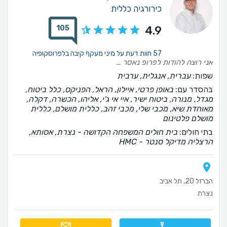
כירורגיה כללית
105
4.9
57 חוות דעת על מיני מעקף קיבה בלפרוסקופיה
אני רוצה להודות לפרופ נאסר סקרן על הטיפול המקצועי, המסור והאנושי שקיבלתי לאורך כל התהליך של הניתוח הבריאטרי. מהרגע הראשון הרגשתי שאני בידיים בטוחות, עם הסברים ברורים, סבלנות וזמינות לכל שאלה. הניתוח עבר בהצלחה, והליווי לפניו ואחריו היה יוצא דופן. אני ממליץ עליו בחום לכל מי ששוקל ניתוח בריאטרי ומחפש רופא מקצועי, מנוסה ואכפתי.
שפות:
עברית, אנגלית, ערבית
בהסדר עם:
באופן פרטי, איילון, הראל, הפניקס, כלל ביטוח,
מגדל, מנורה, ביטוח ישיר, איי אי ג'י, אליהו, הכשרה, דקלה,
מאוחדת שיא, מכבי שלי, מכבי זהב, כללית מושלם, כללית
מושלם פלטינום
בתי חולים:
בית חולים המשפחה הקדושה - נצרת, אסותא,
הרצליה מדיקל סנטר - HMC
הברזל 20, תל אביב
נצרת