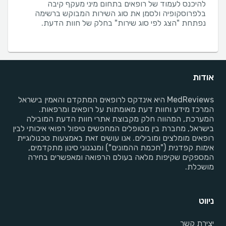
להיכנס לעמוד של רופאים בתחום מיני מעקף קיבה
בלפרוסקופיה ולסמן את סוג השירות המבוקש ברשימה
נפתחת "הצג לפי סוג שירות" בחלק של חוות הדעת.
אודות
MedReviews היא אינדקס לרופאים המתקדם והאמין בישראל
המרכז מידע וחוות דעת מאומתות על רופאים ומרפאות.
המערכת, המהווה חלק מקבוצת אתרי חוות הדעת המובילה
בישראל, מחברת בין מטופלים המחפשים טיפול רפואי איכותי לבין
רופאים מומלצים ומובילים. אנו עושים זאת באמצעות טכנולוגיית
אימות קפדנית ("חכמת ההמונים") ומנגנוני סינון מתקדמים,
המספקים שקיפות מלאה בעולם הרפואה ומאפשרים בחירה
מושכלת.
ניווט
יצירת קשר