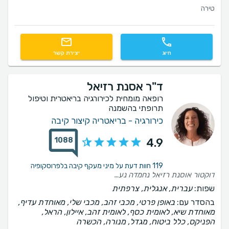
טירה
חיוג
יצירת קשר
ד"ר אסנת רזיאל
רופאה מומחית לכירורגיה בריאטרית וטיפול
תרופתי בהשמנה
כירורגיה - בריאטריה קיצור קיבה
1088
4.9
119 חוות דעת על מיני מעקף קיבה בלפרוסקופיה
דוקטור אוסנת רזיאל נחמדה נעימה אדיבה קשובה זמינה במקצועית כן ירבו כמותה
שפות:
עברית, אנגלית, צרפתית
בהסדר עם:
באופן פרטי, מכבי זהב, מכבי שלי, מאוחדת עדיף,
מאוחדת שיא, לאומית כסף, לאומית זהב, איילון, הראל,
הפניקס, כלל ביטוח, מגדל, מנורה, הכשרה