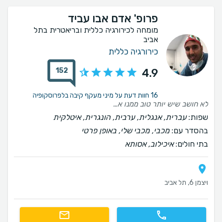
פרופ' אדם אבו עביד
מומחה לכירורגיה כללית ובריאטרית בתל
אביב
כירורגיה כללית
152
4.9
16 חוות דעת על מיני מעקף קיבה בלפרוסקופיה
לא חושב שיש יותר טוב ממנו אם זה בתחילת התהליך ועד אחרי התהליך מקשיב מאוד ונותן ייעוץ מטורף ממש תחושה אכפתית מאחל.לכל אחד לעשות אצלו
שפות:
עברית, אנגלית, ערבית, הונגרית, איטלקית
בהסדר עם:
מכבי, מכבי שלי, באופן פרטי
בתי חולים:
איכילוב, אסותא
ויצמן 6, תל אביב