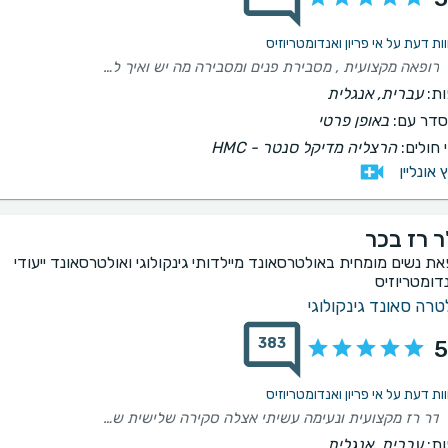
רופאה מקצועית , מסבירת פנים ומסבירה מה יש ואיך לטפל,מאוד סבלנית ניכר שיש לה ידע רב וחשוב לא פחות מאוד אנושית . מאוד התרשמתי לטובה כל הכבוד.
ת:
עברית, אנגלית
דר עם:
באופן פרטי
 חולים:
הרצליה מדיקל סנטר - HMC
ץ אונליין
ר רז בכר
את נשים מומחית באולטרסאונד מיילדותי גינקולוגי ואולטרסאונד ייעודי
דומטריוזיס
טרה סאונד גינקולוגי
383
5
דר רז מקצועית ונעימה עשיתי אצלה סקירה שלישית שהייתה מרגשת ויסודית, הכל הוסבר לי בפרטי פרטים ובפרפקציוניזם ללא פשרות. יצאתי מרוצה מאוד מהחוויה ואני ממליצה מאוד!!!
ת:
עברית, אנגלית