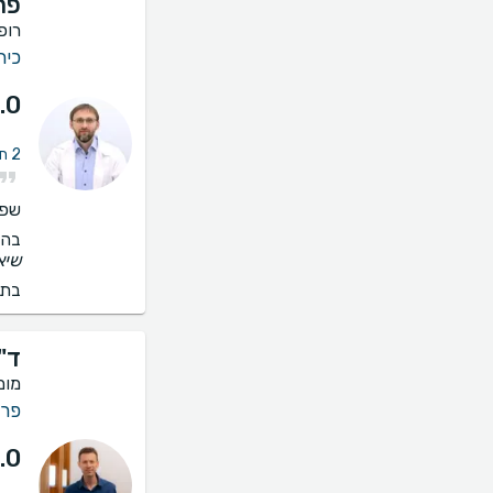
פר
רופ
כיר
.0
2 חוות דעת על אי פריון ואנדומטריוזיס
שפו
בהס
שיא, מ
בתי
ד"
מומ
פרי
.0