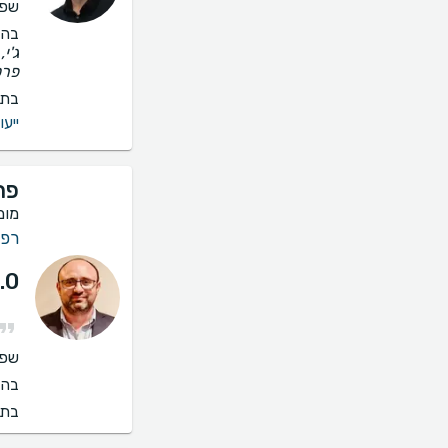
שפו
בהס
ג'י
פרט
בתי
ייעו
פר
מומ
רפו
.0
שפו
בהס
בתי