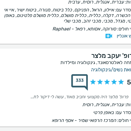
ת:
עברית, אנגלית, רוסית, ערבית
דר עם:
איילון, הראל, הפניקס, כלל ביטוח, מנורה, ביטוח ישיר, איי אי
, הכשרה, דקלה, כללית, כללית מושלם, כללית מושלם פלטינום, באופן
י, מגדל, מכבי, מכבי זהב, מכבי שלי
 חולים:
סורוקה, אסותא, רפאל - Raphael
ץ אונליין
ופ' יעקב מלצר
חה לאולטרסאונד, גינקולוגיה ומיילדות
את נשים/גינקולוגיה
333
5
פרופ' מלצר היה מקצועי וחביב מאוד, עשה לי דיקור לתאומים עם דקירה אחת וגם הצליח להסיח את דעתי באלגנטיות מהדקירה. בסה"כ החוויה היתה חיובית ורגועה. מעריכה מאוד וממליצה בחום.
ת:
עברית, אנגלית, רוסית
דר עם:
באופן פרטי
 חולים:
המרכז הרפואי שמיר - אסף הרופא