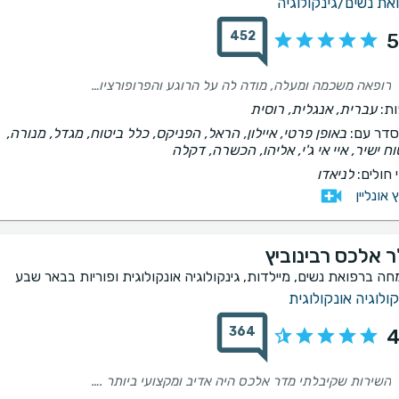
את נשים/גינקולוגיה
452
5
רופאה משכמה ומעלה, מודה לה על הרוגע והפרופורציות שנתת לנו , עם אמונה אמיתית בתהליך. ממליצה בחום רב.
ת:
עברית, אנגלית, רוסית
דר עם:
באופן פרטי, איילון, הראל, הפניקס, כלל ביטוח, מגדל, מנורה,
וח ישיר, איי אי ג'י, אליהו, הכשרה, דקלה
 חולים:
לניאדו
ץ אונליין
ר אלכס רבינוביץ
חה ברפואת נשים, מיילדות, גינקולוגיה אונקולוגית ופוריות בבאר שבע
קולוגיה אונקולוגית
364
4
השירות שקיבלתי מדר אלכס היה אדיב ומקצועי ביותר ..מרוצה מאד מהאבחנה שלו ומהטיפול...