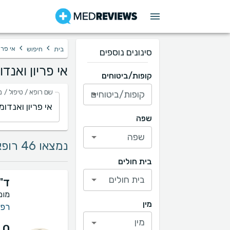
›
›
אי פרי
בית
חיפוש
סינונים נוספים
אי פריון ואנד
קופות/ביטוחים
שם רופא / טיפול / מ
קופות/ביטוחים
שפה
שפה
נמצאו 46 רופאים בתחום אי פריון ואנדומטריוזיס
בית חולים
בית חולים
ד"
מומ
מין
רפו
מין
.0