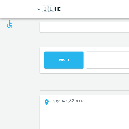
🇮🇱
HE
חיפוש
הדרור 32, באר יעקב