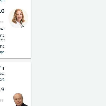
רפו
.0
שפו
בהס
ביט
בתי
ייעו
ד"
מומ
גינ
.9