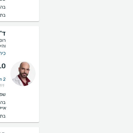
בהס
בתי
ד"
רופ
והי
כיר
.0
2 חוות דעת על אי פריון ואנדומטריוזיס
שפו
בהס
איי
בתי