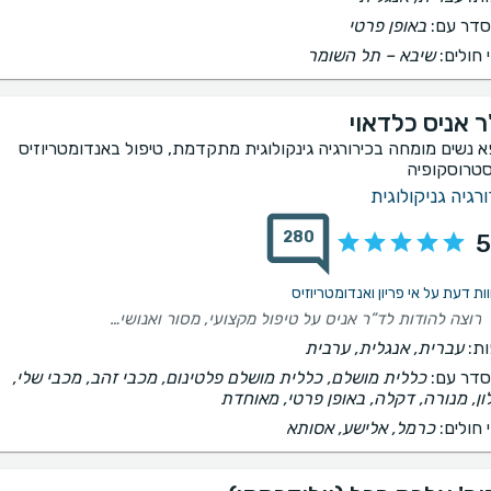
דר עם:
באופן פרטי
 חולים:
שיבא – תל השומר
ר אניס כלדאוי
א נשים מומחה בכירורגיה גינקולוגית מתקדמת, טיפול באנדומטריוזיס
סטרוסקופיה
ורגיה גניקולוגית
280
5
רוצה להודות לד”ר אניס על טיפול מקצועי, מסור ואנושי. לאורך כל הדרך הרגשתי שאני בידיים טובות, קיבלתי הסברים ברורים ויחס אישי, סבלני ומרגיע. תודה רבה לד”ר אניס ולכל הצוות על הטיפול המצוין. ממליצה עליו בחום!
ת:
עברית, אנגלית, ערבית
דר עם:
כללית מושלם, כללית מושלם פלטינום, מכבי זהב, מכבי שלי,
לון, מנורה, דקלה, באופן פרטי, מאוחדת
 חולים:
כרמל, אלישע, אסותא