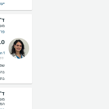
ייעו
ד"
מומ
פרי
.0
1 חוות דעת על אי פריון ואנדומטריוזיס
שפו
בהס
בתי
ד"
המר