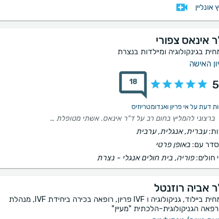
ץ אונליין
ר אינאס צפורי
חית בגינקולוגיה ומיילדות בנצרת
ון האישה
18
5
ברצוני להמליץ בחום רב על ד"ר אינאס. אשתי מטופלת אצלה, ובתור בן זוג שמלווה אותה בתהליכים רפואיים, אני יכול להעיד על חוויה יוצאת דופן. ​מעבר למקצועיות חסרת פשרות ולידע הרפואי המעמיק, מה שבאמת בולט אצל ד"ר אינאס הוא האנושיות והיחס האישי. היא תמיד הקפידה להסביר כל דבר בגובה העיניים, הקשיבה בסבלנות לכל שאלה שהייתה לנו (גם כשהיו הרבה כאלה), והעניקה לאשתי תחושת ביטחון ורוגע לאורך כל הדרך. ​נדיר למצוא רופאה שמשלבת יסודיות כזו יחד עם אמפתיה כנה. אנחנו מרגישים בידיים הכי טובות שיש וממליצים עליה מכל הלב לכל מי שמחפשת רופאת נשים מקצועית, קשובה ואכפתית.
ת:
עברית, אנגלית, ערבית
דר עם:
באופן פרטי
 חולים:
פוריה, בית חולים אנגלי - נצרת
ר אביה רוזנטל
מומחית ביילוד, גניקולוגיה ו IVF פריון, רופאה בכירה ביחידת IVF, מנהלת
פאה הגניקולוגית-הלכתית "מעיין"