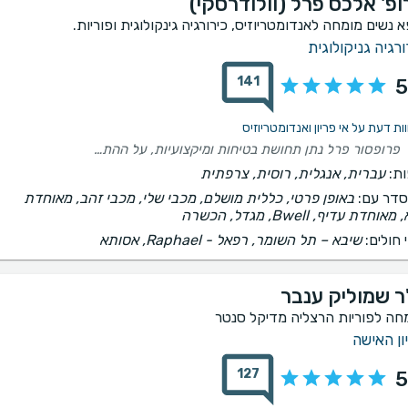
ופ' אלכס פרל (וולודרסקי)
א נשים מומחה לאנדומטריוזיס, כירורגיה גינקולוגית ופוריות.
ורגיה גניקולוגית
141
5
פרופסור פרל נתן תחושת בטיחות ומיקצועיות, על ההתחלה הוא היה מאוד סבלני אל מול קשיים בשפה, פינה זמן בשביל להסביר לי בפרטים את כל האופציות שהיו לי ואת כל התהליך הנבחר. ידע להיות מקצועי ומרגיע בזמנים של לחץ, ידע להשתמש במילים הנכונות בשביל להרגיע ולגרום לתחושת ביטחון כי ראיתי שהוא מאוד מקצועי בתחומו ולא הייתה שאלה אחת שהוא לא ידע לענות עליה. ביום של הניתוח פרופסור פרל והצוות שליווה אותו היו מאוד מקצוענים ואנושיים וגם לאחר הניתוח הוא בא להסביר לי על כל תהליך ההחלמה ומה מומלץ לעשות אני מודה לו מאוד והוא פרופסור שאני ממליצה בחום ואני יכולה להגיד בוודאות שכל מטופלת שלו בידיים טובות
ת:
עברית, אנגלית, רוסית, צרפתית
דר עם:
באופן פרטי, כללית מושלם, מכבי שלי, מכבי זהב, מאוחדת
אוחדת עדיף, Bwell, מגדל, הכשרה
 חולים:
שיבא – תל השומר, רפאל - Raphael, אסותא
ר שמוליק ענבר
חה לפוריות הרצליה מדיקל סנטר
ון האישה
127
5