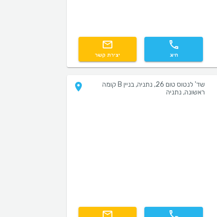
חיוג
יצירת קשר
שד' לנטוס טום 26, נתניה, בניין B קומה
ראשונה, נתניה