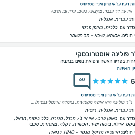
אין על דר ענבר, מקצועי, נעים, עדין ובן אדם+
ת:
עברית, אנגלית
דר עם:
כללית, באופן פרטי
 חולים:
אסותא, שיבא – תל השומר
ר פולינה אוסטרובסקי
חית בפריון האשה ורפואת נשים בנתניה
ון האישה
60
5
ד''ר פולינה היא אישה מקצועית, נחמדה ואינטליגנטית! רק בזכותה יש לנו בן האהוב! תמיד נעים לבוא עליה!
ת:
עברית, אנגלית, רוסית
דר עם:
באופן פרטי, איי אי ג'י, מגדל, מנורה, כלל ביטוח, הראל,
יקס, איילון, ביטוח ישיר, הכשרה, דקלה, מאוחדת, מכבי
 חולים:
הרצליה מדיקל סנטר - HMC, לניאדו