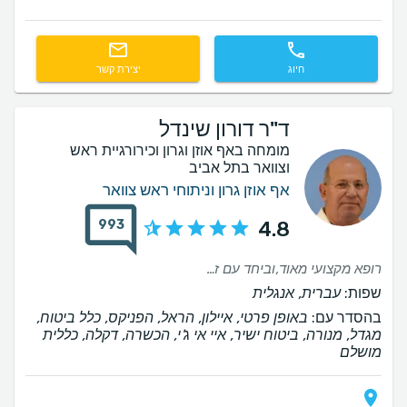
חיוג
יצירת קשר
ד"ר דורון שינדל
מומחה באף אוזן וגרון וכירורגיית ראש
וצוואר בתל אביב
אף אוזן גרון וניתוחי ראש צוואר
993
4.8
רופא מקצועי מאוד,וביחד עם זאת הוא נעים קשוב ואיכפתי. מתעניין באמת בלקוח וממוקד רק בו/בה. מומלץ בחום👍
שפות:
עברית, אנגלית
בהסדר עם:
באופן פרטי, איילון, הראל, הפניקס, כלל ביטוח,
מגדל, מנורה, ביטוח ישיר, איי אי ג'י, הכשרה, דקלה, כללית
מושלם