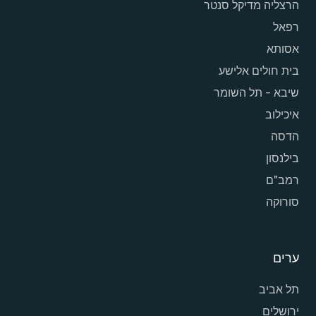
הרצליה מדיקל סנטר
רפאל
אסותא
בית חולים אלישע
שיבא - תל השומר
איכילוב
הדסה
בילנסון
רמב"ם
סורוקה
ערים
תל אביב
ירושלים