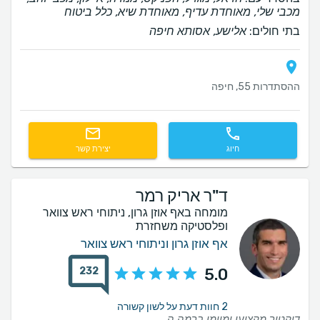
מכבי שלי, מאוחדת עדיף, מאוחדת שיא, כלל ביטוח
בתי חולים:
אלישע, אסותא חיפה
ההסתדרות 55, חיפה
חיוג
יצירת קשר
ד"ר אריק רמר
מומחה באף אוזן גרון, ניתוחי ראש צוואר
ופלסטיקה משחזרת
אף אוזן גרון וניתוחי ראש צוואר
232
5.0
2 חוות דעת על לשון קשורה
דוקטור מקצועי ומיומן ברמה הגבוהה ביותר, בעל ידע, ניסיון ומומחיות יוצאי דופן. כבר מהמפגש הראשון הרגשתי שאני נמצאת בידיים הטובות ביותר. הוא גילה מקצועיות, אחריות ומסירות לאורך כל הדרך, החל מההכנה לניתוח ועד למעקב שלאחריו. הניתוח היה מורכב, אך בזכות המקצועיות, הדיוק והניסיון שלו, הגידול הוסר בהצלחה, ולשמחתי הרבה יצאתי מהניתוח ללא פגיעה עצבית וללא נזק נוירולוגי. מבחינתי, זו הייתה הצלחה עצומה ששינתה את חיי. מעבר ליכולותיו המקצועיות והכירורגיות, מדובר ברופא אנושי, אכפתי ורגיש, שמקשיב למטופל, מסביר בסבלנות ונותן תחושת ביטחון לאורך כל התהליך. אני אסירת תודה לו על הטיפול המסור, על המקצועיות ועל התוצאה המוצלחת. ממליצה עליו מכל הלב ובכלל לא יכולה לתאר במילים כמה אני מעריכה ומודה לו.