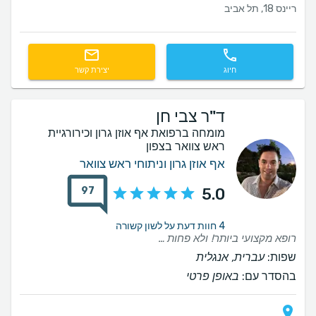
ריינס 18, תל אביב
חיוג
יצירת קשר
ד"ר צבי חן
מומחה ברפואת אף אוזן גרון וכירורגיית
ראש צוואר בצפון
אף אוזן גרון וניתוחי ראש צוואר
97
5.0
4 חוות דעת על לשון קשורה
רופא מקצועי ביותר! ולא פחות חשוב הוא גם מקסים ברמות.. ישר שהגעתי אליו הרגשתי בידיים טובות. (הגעתי בלחץ עם הפניה למיון ויצאתי עם חיוך) מהרופאים שההמלצה נכתבת עליהן מכל הלב!
שפות:
עברית, אנגלית
בהסדר עם:
באופן פרטי