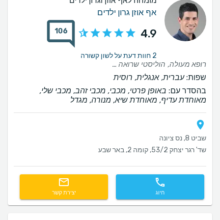
מומחה לאף אוזן וגרון ילדים
אף אוזן גרון ילדים
106
4.9
2 חוות דעת על לשון קשורה
רופא מעולה, הוליסטי שרואה את כל התמונה ואת טובת הילד בטווח הקרוב והרחוק
שפות:
עברית, אנגלית, רוסית
בהסדר עם:
באופן פרטי, מכבי, מכבי זהב, מכבי שלי,
מאוחדת עדיף, מאוחדת שיא, מנורה, מגדל
שביט 8, נס ציונה
שד' רגר יצחק 53/2, קומה 2, באר שבע
חיוג
יצירת קשר