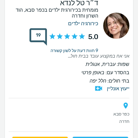
ד״ר טל לנדא
מומחית בכירורגית ילדים בכפר סבא, הוד
השרון וחדרה
כירורגיה ילדים
19
5.0
9 חוות דעת על לשון קשורה
אני אח במקצוע עובד בבית חולים במחלקה כירורגית. סובל מזה שנים מהזעת יתר בכפות רגליים, לאחר ניסיונות רבים לטפל בהזעה ללא הטבה. ולאחר התלבטותו רבה ניגשתי לד״ר טל להתייעצות, הגעתי למסקנה שאני חייב לעשות ולהקל את הסבל של הזיעה. השלמתי טיפול ראשון של הזרקות לכפות הרגל ולאחר שבוע ימים יש תוצאות מקסימות. אני מודה לד״ר על הסבלנות אני מציין שלא כאב לי הטיפול ממליץ מאוד
שפות:
עברית, אנגלית
בהסדר עם:
באופן פרטי
בתי חולים:
הלל יפה
ייעוץ אונליין
כפר סבא
חדרה