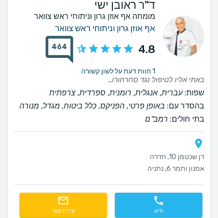
ד"ר ראובן ישי
מומחה אף אוזן גרון וניתוחי ראש צוואר
אף אוזן גרון וניתוחי ראש צוואר
464
4.8
1 חוות דעת על לשון קשורה
באתי אליו לטיפול נגד סחרחורות שנגרמות עקב ורטיגו. טיפול יסודי ומהיר.
שפות:
עברית, אנגלית, רומנית, ספרדית, צרפתית
בהסדר עם:
באופן פרטי, הפניקס, כלל ביטוח, מגדל, מנורה
בתי חולים:
רמב"ם
דן שכטמן 10, חדרה
אמנון ותמר 6, נתניה
חיוג
יצירת קשר