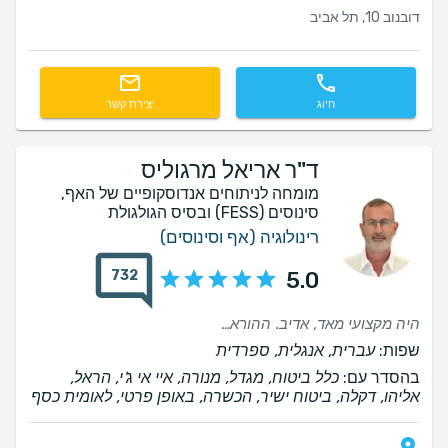
דובנוב 10, תל אביב
חיוג
יצירת קשר
ד"ר אריאל מרגוליס
מומחה לניתוחים אנדוסקופיים של האף,
סינוסים (FESS) ובסיס הגולגולת
רינולוגיה (אף וסינוסים)
732
5.0
היה מקצועי מאד, אדיב. ההוראות לפני ואחרי הניתוח שעשיתי היו ברורות ופשוטות וזה נתן לי שקט נפשי שיש על מי לסמוך
שפות:
עברית, אנגלית, ספרדית
בהסדר עם:
כלל ביטוח, מגדל, מנורה, איי אי ג'י, הראל,
אליהו, דקלה, ביטוח ישיר, הכשרה, באופן פרטי, לאומית כסף