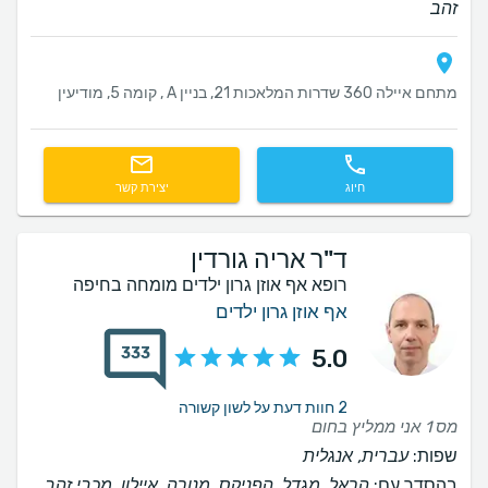
זהב
מתחם איילה 360 שדרות המלאכות 21, בניין A , קומה 5, מודיעין
חיוג
יצירת קשר
ד"ר אריה גורדין
רופא אף אוזן גרון ילדים מומחה בחיפה
אף אוזן גרון ילדים
333
5.0
2 חוות דעת על לשון קשורה
מס 1 אני ממליץ בחום
שפות:
עברית, אנגלית
בהסדר עם:
הראל, מגדל, הפניקס, מנורה, איילון, מכבי זהב,