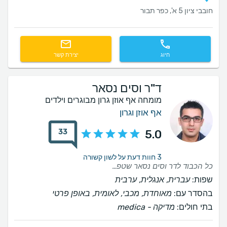
חובבי ציון 5 א', כפר תבור
חיוג
יצירת קשר
ד"ר וסים נסאר
מומחה אף אוזן גרון מבוגרים וילדים
אף אוזן וגרון
33
5.0
3 חוות דעת על לשון קשורה
כל הכבוד לדר וסים נסאר שטפל בי בזמן ממש מקצועי מאוד וממליץ עליו .הוא היחידי שעזר לי בהחלמת האוזן ..כל הכבוד
שפות:
עברית, אנגלית, ערבית
בהסדר עם:
מאוחדת, מכבי, לאומית, באופן פרטי
בתי חולים:
‫מדיקה - medica