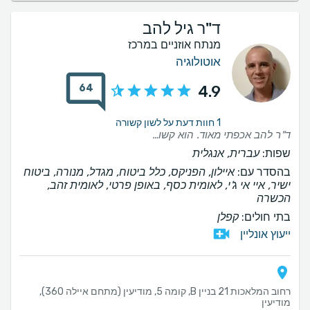
ד"ר גיל להב
מנתח אוזניים במרכז
אוטולוגיה
64
4.9
1 חוות דעת על לשון קשורה
ד"ר להב אכפתי מאוד. הוא קשוב מאוד. אני ממליץ עליו בחום
שפות:
עברית, אנגלית
בהסדר עם:
איילון, הפניקס, כלל ביטוח, מגדל, מנורה, ביטוח
ישיר, איי אי ג'י, לאומית כסף, באופן פרטי, לאומית זהב,
הכשרה
בתי חולים:
קפלן
ייעוץ אונליין
רחוב המלאכות 21 בניין B, קומה 5, מודיעין (מתחם איילה 360),
מודיעין