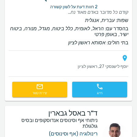
2 חוות דעת על לשון קשורה
קודם כל מדובר באדם מאוד נחמד וסבלני. בנחת הסביר כל דבר. בדק ביסודיות ולבסוף נתן אבחנה שונה משאר הרופאים שהילדה ראתה ולא מיהר לנתח אותה. שילוב נדיר של מקצועיות שיא, חשיבה מעמיקה ויחס אנושי וחם. ממליצים בחום!
שפות:
עברית, אנגלית
בהסדר עם:
הראל, לאומית, כלל ביטוח, מגדל, מנורה, ביטוח
ישיר, באופן פרטי
בתי חולים:
אסותא ראשון לציון
יוסף לישנסקי 27, ראשון לציון
חיוג
יצירת קשר
ד"ר באסל גבארין
ניתוחי אף וסינוסים אנדוסקופים ובסיס
גולגולת
רינולוגיה (אף וסינוסים)