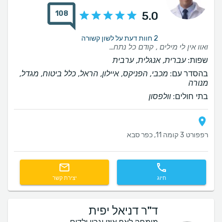
108
5.0
2 חוות דעת על לשון קשורה
ואוו אין לי מילים , קודם כל נתחיל מהבעיה שנפתרה כל כך מהר , אני חזרתי לנשום אוויר כמו בן אדם ( ניתוח מחיצות ) ובאסל מספר אחד לא הרגשתי שום כאב אחרי הניתוח כאילו לא עשיתי כלום מצויין !!!
שפות:
עברית, אנגלית, ערבית
בהסדר עם:
מכבי, הפניקס, איילון, הראל, כלל ביטוח, מגדל,
מנורה
בתי חולים:
וולפסון
רפפורט 3 קומה 11, כפר סבא
חיוג
יצירת קשר
ד"ר דניאל יפית